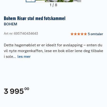
1
/
8
Bohem Risør stol med fotskammel
BOHEM
Art nr: 6957140434643
☆
☆
☆
☆
☆
5
omtaler
Dette hagemøblet er er ideelt for avslapping – enten du
vil nyte morgenkaffen, lese en bok eller lene deg tilbake
i sole
...
les mer
00
3 995