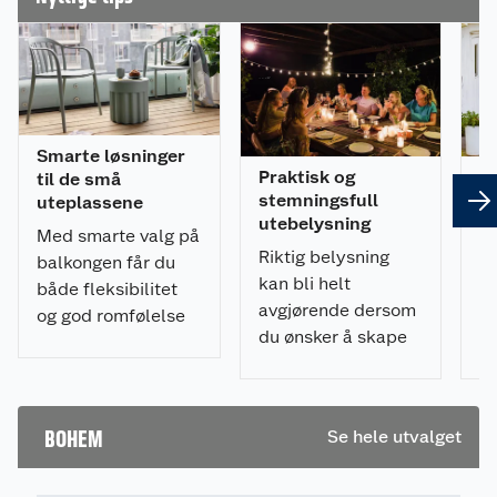
eller som del av en større sittegruppe. Putene er
trukket i et slitesterkt olefin stoff.
Produktegenskaper
Tykke puter i både stol og skammen
Smarte løsninger
Galvanisert stålramme – stabil
Praktisk og
Sl
til de små
Tauflett som gir moderne uttrykk og god
stemningsfull
te
uteplassene
komfort
utebelysning
fr
Med smarte valg på
Puter i slitesterkt olefinstoff med god
Riktig belysning
E
balkongen får du
fargeekthet
kan bli helt
h
både fleksibilitet
Egnet for utendørs bruk
avgjørende dersom
k
og god romfølelse
Lett å vedlikeholde og rengjøre
du ønsker å skape
ti
på liten plass.
et stemningsfullt
ka
Leveringsomfang
uterom. Her er
pe
ekspertens råd!
av
1 stk. Risør stol
BOHEM
Se hele utvalget
på
1 stk. RIsør skammel
1 stk. stolpute