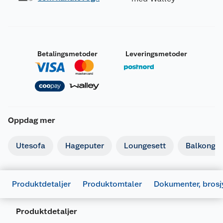
Betalingsmetoder
Leveringsmetoder
Oppdag mer
Utesofa
Hageputer
Loungesett
Balkongm
Produktdetaljer
Produktomtaler
Dokumenter, brosj
Produktdetaljer