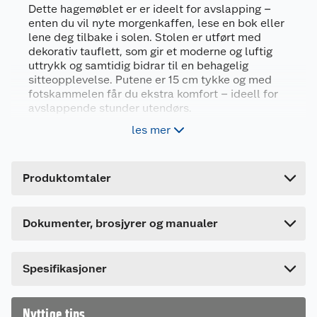
Dette hagemøblet er er ideelt for avslapping –
enten du vil nyte morgenkaffen, lese en bok eller
lene deg tilbake i solen. Stolen er utført med
dekorativ tauflett, som gir et moderne og luftig
uttrykk og samtidig bidrar til en behagelig
sitteopplevelse. Putene er 15 cm tykke og med
Generelt
fotskammelen får du ekstra komfort – ideell for
avslappende stunder utendørs.
Artikkelnummer
6957140434643
les mer
Materiale: galvanisert stål og polyester
Leverandørens artikkelnummer
101268
tauflett
Forpakningsmål
Brukermanual
Slitesterke puter i olefinstoff
Produktomtaler
Bruttovekt
35 kg
Sittehøyde med pute 47 cm
1136196_6957140434643_.pdf
Mål stol (BxDxH) 86x104x100 cm, skammel
Høyde
53 cm
Last ned / vis datablad
62x47x36 cm
Dokumenter, brosjyrer og manualer
Lengde
125 cm
Bredde
90 cm
Bruksområde
Spesifikasjoner
Laget for utendørs bruk og passer perfekt til
terrasse, balkong, hage eller uteplass. Laget i
galvanisert stålramme og slitesterk tauflett egner
Nyttige tips
den seg godt til utesesongen og kan brukes alene