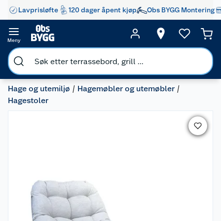
Lavprisløfte
120 dager åpent kjøp
Obs BYGG Montering
Meny
Hage og utemiljø
Hagemøbler og utemøbler
Hagestoler