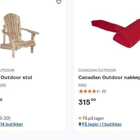
OUTDOOR
CANADIAN OUTDOOR
 Outdoor stol
Canadian Outdoor nakke
(
13
)
RØD
☆
☆
☆
☆
☆
(
9
)
00
00
315
(6-20)
Få på lager
 14 butikker
På lager i 1 butikker