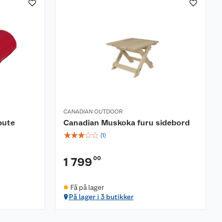
CANADIAN OUTDOOR
pute
Canadian Muskoka furu sidebord
☆
☆
☆
☆
☆
(
1
)
00
1 799
Få på lager
På lager i 3 butikker