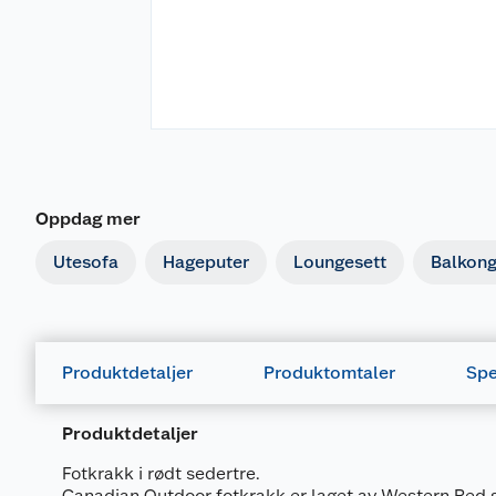
Oppdag mer
Utesofa
Hageputer
Loungesett
Balkon
Produktdetaljer
Produktomtaler
Spe
Produktdetaljer
Fotkrakk i rødt sedertre.
Canadian Outdoor fotkrakk er laget av Western Red 