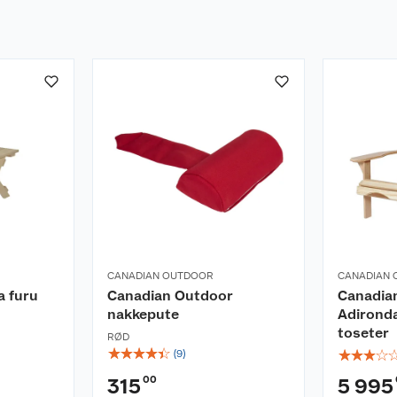
CANADIAN OUTDOOR
CANADIAN
 furu
Canadian Outdoor
Canadia
nakkepute
Adironda
toseter
RØD
☆
☆
☆
☆
☆
☆
☆
☆
☆
(
9
)
00
315
5 995