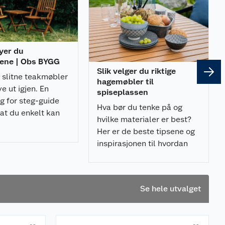
nyer du
ene | Obs BYGG
Slik velger du riktige
g slitne teakmøbler
hagemøbler til
ye ut igjen. En
spiseplassen
g for steg-guide
Hva bør du tenke på og
at du enkelt kan
hvilke materialer er best?
temøblene dine.
Her er de beste tipsene og
inspirasjonen til hvordan
velge riktige hagemøbler til
spiseplassen.
Se hele utvalget