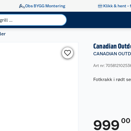
Obs BYGG Montering
Klikk & hent - 
ler
Canadian Outd
CANADIAN OUT
Art nr: 70581210253
Fotkrakk i rødt s
00
999