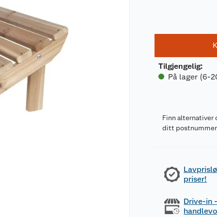
K
Tilgjengelig
:
På lager (6-2
Finn alternativer 
ditt postnumme
Lavprislø
priser!
Drive-in
handlev