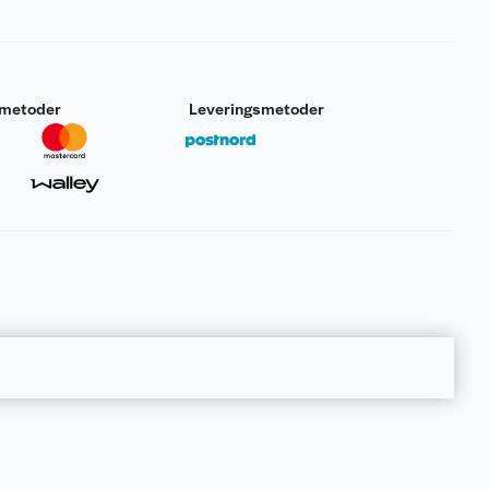
smetoder
Leveringsmetoder
e