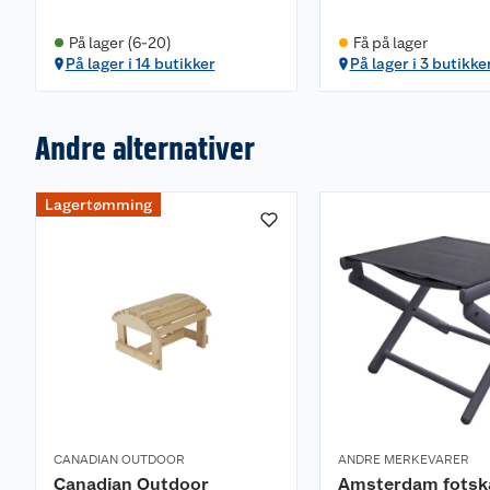
På lager (6-20)
Få på lager
På lager i 14 butikker
På lager i 3 butikke
Andre alternativer
Lagertømming
CANADIAN OUTDOOR
ANDRE MERKEVARER
Canadian Outdoor
Amsterdam fots