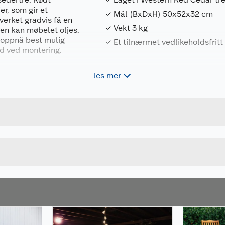
er, som gir et
Mål (BxDxH) 50x52x32 cm
verket gradvis få en
Vekt 3 kg
en kan møbelet oljes.
å oppnå best mulig
Et tilnærmet vedlikeholdsfrit
ed ved montering.
les mer
Forpakningsmål
7058121025368
Bruttovekt
2536
Høyde
Lengde
Bredde