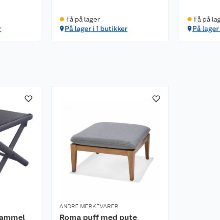
Få på lager
Få på la
r
På lager i 1 butikker
På lager 
ANDRE MERKEVARER
kammel
Roma puff med pute