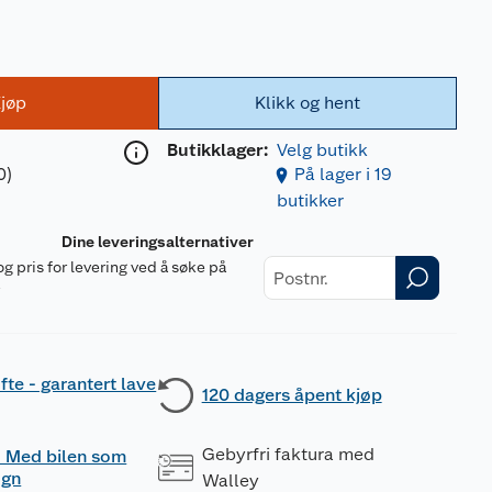
jøp
Klikk og hent
Butikklager:
Velg butikk
0)
På lager i 19
butikker
Dine leveringsalternativer
og pris for levering ved å søke på
r
fte - garantert lave
120 dagers åpent kjøp
Gebyrfri faktura med
 - Med bilen som
ogn
Walley