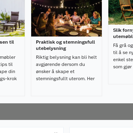
Slik for
utemøbl
sen til
Praktisk og stemningsfull
Få grå o
utebelysning
til å se n
emøbler
Riktig belysning kan bli helt
enkel ste
ps til
avgjørende dersom du
som gjør 
ape din
ønsker å skape et
fornye u
ngs-krok
stemningsfullt uterom. Her
er ekspertens råd!