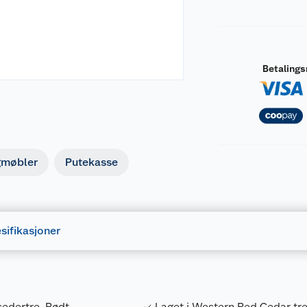
Betaling
gmøbler
Putekasse
sifikasjoner
sedertre. Rødt
Laget i Western Red Cedar tr