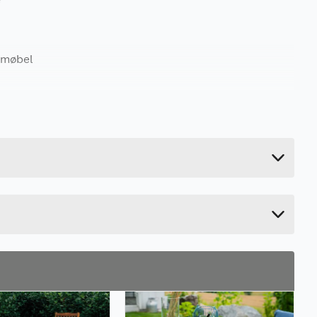
t møbel
2.86 kg
11.4 cm
48.2 cm
21.4 cm