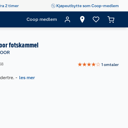
fra 2 timer
Kjøpeutbytte som Coop-medlem
Coop medlem
oor fotskammel
DOOR
☆
☆
☆
☆
☆
68
1
omtaler
edertre.
-
les mer