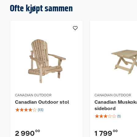
Ofte kjøpt sammen
CANADIAN OUTDOOR
CANADIAN OUTDOOR
Canadian Outdoor stol
Canadian Muskoka
sidebord
☆
☆
☆
☆
☆
(
13
)
☆
☆
☆
☆
☆
(
1
)
00
00
2 990
1 799