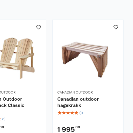
 OUTDOOR
CANADIAN OUTDOOR
n Outdoor
Canadian outdoor
ck Classic
hagekrakk
☆
☆
☆
☆
☆
(
1
)
☆
(
1
)
00
00
1 995