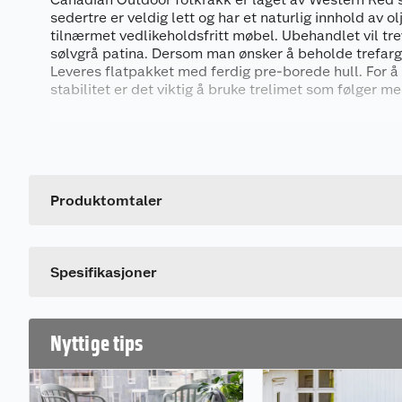
sedertre er veldig lett og har et naturlig innhold av olj
tilnærmet vedlikeholdsfritt møbel. Ubehandlet vil tre
sølvgrå patina. Dersom man ønsker å beholde trefarg
Leveres flatpakket med ferdig pre-borede hull. For 
stabilitet er det viktig å bruke trelimet som følger m
Mål
Generelt
H:32 cm B:50 cm/ D:52 cm
Artikkelnummer
Vekt: 3 kg
Leverandørens artikkelnummer
Produktomtaler
Spesifikasjoner
Nyttige tips