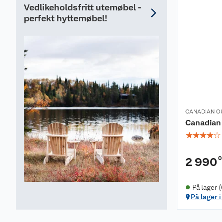
Vedlikeholdsfritt utemøbel -
perfekt hyttemøbel!
CANADIAN 
Canadian
☆
☆
☆
☆
☆
2 990
På lager 
På lager i