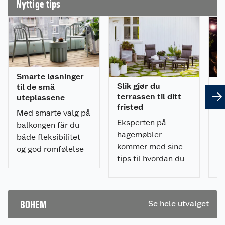
impregnerte slik at de tåler utebruk. Trekkene har
Nyttige tips
glidelås og tas av og vaskes.
Produktegenskaper
Stolen passer til de fleste spisebord
* Kan brukes både innen- og utendørs
Smarte løsninger
* God sittekomfort - god pute og stødig ramme
Slik gjør du
Pr
til de små
* Holdbar: produsert i materialer for norske
terrassen til ditt
s
uteplassene
værforhold
fristed
u
Med smarte valg på
Eksperten på
Ri
balkongen får du
Materiale
hagemøbler
ka
både fleksibilitet
kommer med sine
a
og god romfølelse
Ben: eukalyptustre
tips til hvordan du
du
på liten plass.
Sete: rustfri aluminiumramme med flett
kan skape din
et
Rygg: flett
perfekte
ut
Putetrekk: polyester
avslapnings-krok
ek
BOHEM
Se hele utvalget
Mål: HxBxL: 79,7x72x62,7 cm
på terrassen.