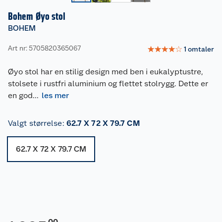
Bohem Øyo stol
BOHEM
Art nr: 5705820365067
☆
☆
☆
☆
☆
1
omtaler
Øyo stol har en stilig design med ben i eukalyptustre,
stolsete i rustfri aluminium og flettet stolrygg. Dette er
en god
...
les mer
Valgt størrelse
:
62.7 X 72 X 79.7 CM
62.7 X 72 X 79.7 CM
00