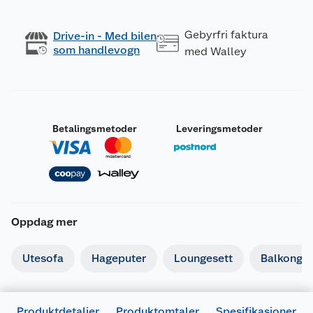
Gebyrfri faktura
Drive-in - Med bilen
som handlevogn
med Walley
Betalingsmetoder
Leveringsmetoder
Oppdag mer
Utesofa
Hageputer
Loungesett
Balkongm
Produktdetaljer
Produktomtaler
Spesifikasjoner