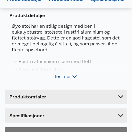
Produktdetaljer
Generelt
Øyo stol har en stilig design med ben i
Artikkelnummer
5705820365067
eukalyptustre, stolsete i rustfri aluminium og
flettet stolrygg. Dette er en god hagestol som det
Leverandørens artikkelnummer
2993900000
er meget behagelig å sitte i, og som passer til de
fleste spisebord.
Størrelse
62.7 X 72 X 79.7 CM
Farge
SVART/NATUR
Rustfri aluminium i sete med flett
Ben i eukalyptustre
Forpakningsmål
les mer
Gode puter med vaskbare putetrekk
Bruttovekt
9.5 kg
Mål (HxBxL): 79,7x72x62,7 cm
Høyde
69 cm
Produktomtaler
Lengde
62.2 cm
Bruksområde
Stolen er laget for utebruk og er produsert i
Bredde
46.5 cm
materialer som tåler norske værforhold. Den har
Spesifikasjoner
ben i eukalyptustre, stolsete i rustfri aluminium
og flettet stolrygg. De grå putetrekkene er