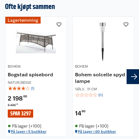
Ofte kjøpt sammen
Lagertømming
BOHEM
BOHEM
Bogstad spisebord
Bohem solcelle spyd
lampe
NATUR/BEIGE
☆
☆
☆
☆
☆
(
1
)
SØLV
,
31 CM
☆
☆
☆
☆
☆
(
0
)
2 198
00
00
5 495
14
90
SPAR 3297
På lager (+100)
På lager (+100)
På lager i 5 butikker
På lager i 60 butikker