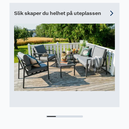
Leveringsomfang
Slik skaper du helhet på uteplassen
1 stk. stol
1 stk. setepute
Ferdig montert, trenger ikke montering
Antall kartonger 1
Vedlikehold
Møbelets treverk oljes ved slitasje og behov for å
øke levetiden og beholde fargen. Riper og skader
kan pusses bort med fint sandpapir før det settes
inn med olje. Vi anbefaler Owatrol teakolje,
Owatrol treolje og Owatrol Polytrol fargefornyer.
Putetrekkene kan vaskes.
Vi anbefaler å bruke et møbelovertrekk for å
beskytte hagemøblene dine mot regn, sol, smuss,
støv, pollen og snø, når du ikke bruker dem.