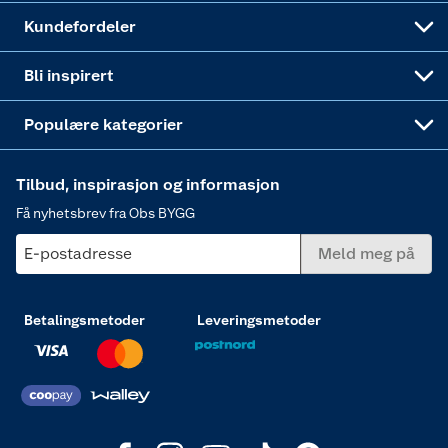
Obs BYGG Montering
Gavetips
Vindu
Kundefordeler
Annonserte varer
Hjem, rengjøring og hvitevarer
Bli inspirert
Varme
Populære kategorier
Tilbud, inspirasjon og informasjon
Få nyhetsbrev fra Obs BYGG
E-postadresse
Meld meg på
Betalingsmetoder
Leveringsmetoder