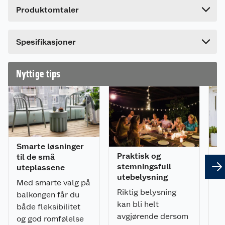
Produktomtaler
trykkimpregnert utførelse av saktevoksende
Lengde
180 cm
nordisk gran. 44 mm materialtykkelse.
MålBordhøyde: 72 cmSittehøyde: 47
Bredde
80 cm
cmSittedybde: 29,4 cmBredde: 161 cmRuby
Spesifikasjoner
benkesett 18: Lengde: 179 cm.Ruby benkesett 24:
Lengde: 239 cm.
Nyttige tips
Smarte løsninger
Praktisk og
Sl
til de små
stemningsfull
te
uteplassene
utebelysning
fr
Med smarte valg på
Riktig belysning
E
balkongen får du
kan bli helt
h
både fleksibilitet
avgjørende dersom
k
og god romfølelse