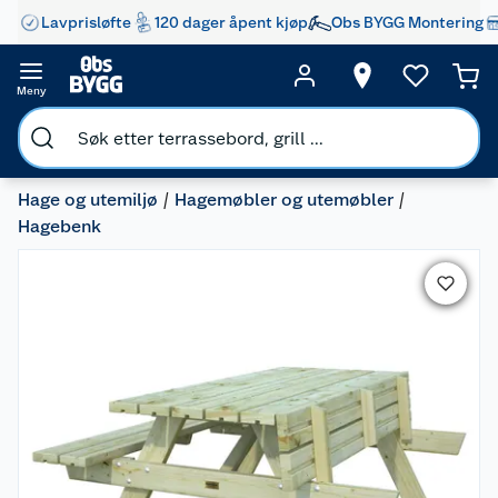
Lavprisløfte
120 dager åpent kjøp
Obs BYGG Montering
Meny
Hage og utemiljø
Hagemøbler og utemøbler
Hagebenk