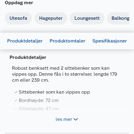
Oppdag mer
Utesofa
Hageputer
Loungesett
Balkongm
Produktdetaljer
Produktomtaler
Spesifikasjoner
Produktdetaljer
Generelt
Robust benksett med 2 sittebenker som kan
Artikkelnummer
4743142016008
vippes opp. Denne fås i to størrelser, lengde 179
cm eller 239 cm.
Leverandørens artikkelnummer
103165
Sittebenker som kan vippes opp
Størrelse
179 CM
Bordhøyde: 72 cm
Farge
IMPREGNERT
Sittehøyde: 47 cm
Forpakningsmål
I trykkimpregnert matriale
les mer
Bruttovekt
93.7 kg
Høyde
26 cm
Palmako Ruby benksett er produsert i