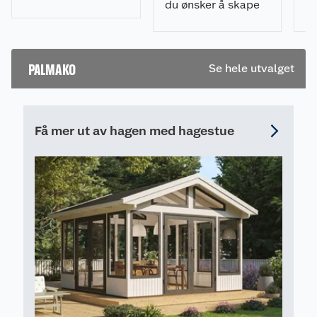
du ønsker å skape
ti
på liten plass.
et stemningsfullt
ka
uterom. Her er
pe
ekspertens råd!
av
PALMAKO
Se hele utvalget
på
Få mer ut av hagen med hagestue