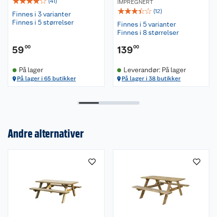
☆
☆
☆
☆
☆
(
41
)
IMPREGNERT
☆
☆
☆
☆
☆
(
12
)
Finnes i 3 varianter
Finnes i 5 størrelser
Finnes i 5 varianter
Finnes i 8 størrelser
59
00
139
00
På lager
Leverandør: På lager
På lager i 65 butikker
På lager i 38 butikker
Andre alternativer
Om oss
Kundeservice
Nyheter
Butikker
Våre merkevarer
Kontakt oss
Våre kjeder