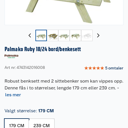
Palmako Ruby 18/24 bord/benkesett
Art nr: 4743142016008
☆
☆
☆
☆
☆
5
omtaler
Robust benksett med 2 sittebenker som kan vippes opp.
Denne fås i to størrelser, lengde 179 cm eller 239 cm.
-
les mer
Valgt størrelse
:
179 CM
179 CM
239 CM