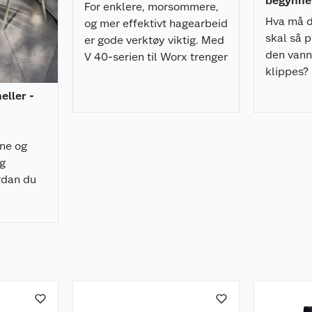
begynner
For enklere, morsommere,
Hva må d
og mer effektivt hagearbeid
skal så p
er gode verktøy viktig. Med
den vann
V 40-serien til Worx trenger
klippes?
du i tillegg kun ett batteri!
gjør hage
heller -
rne og
ig
rdan du
å
 raskt, og
nelt