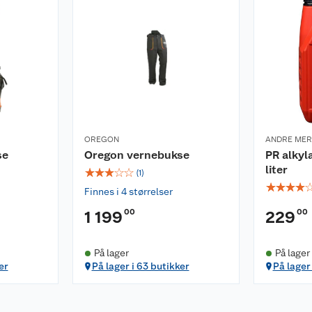
OREGON
ANDRE ME
se
Oregon vernebukse
PR alkyl
liter
☆
☆
☆
☆
☆
(
1
)
☆
☆
☆
☆
Finnes i 4 størrelser
00
00
1 199
229
På lager
På lager
er
På lager i 63 butikker
På lager