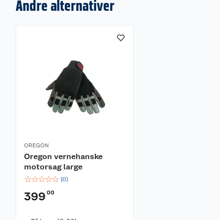
Andre alternativer
OREGON
Oregon vernehanske
motorsag large
☆
☆
☆
☆
☆
(
0
)
00
399