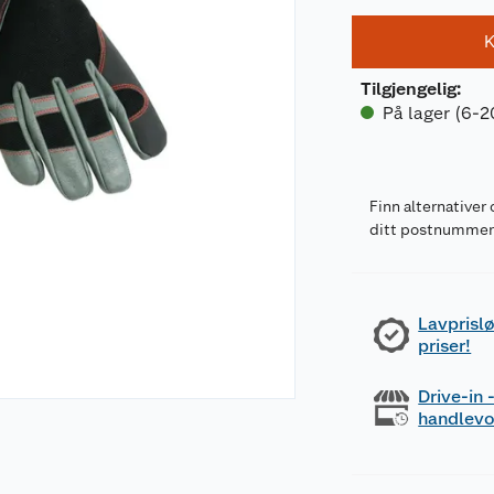
K
Tilgjengelig
:
På lager (6-2
Finn alternativer 
ditt postnumme
Lavprislø
priser!
Drive-in
handlev