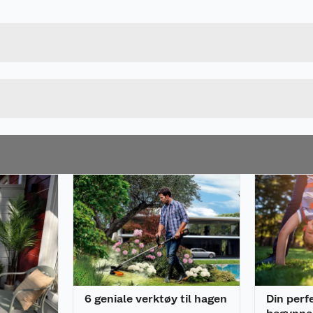
5400182915751
Bruttovekt
295395M
Høyde
Lengde
u kjøper produktet får du invitasjon til å gi en omtale.
Bredde
6 geniale verktøy til hagen
Din perf