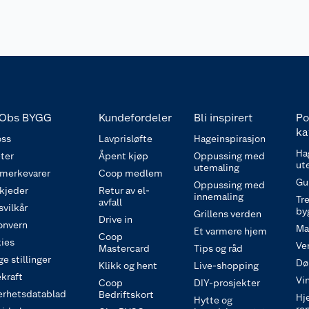
Obs BYGG
Kundefordeler
Bli inspirert
Po
ka
ss
Lavprisløfte
Hageinspirasjon
Ha
ter
Åpent kjøp
Oppussing med
ut
utemaling
 merkevarer
Coop medlem
Gu
Oppussing med
 kjeder
Retur av el-
innemaling
Tre
avfall
svilkår
by
Grillens verden
Drive in
onvern
Ma
Et varmere hjem
Coop
ies
Ve
Mastercard
Tips og råd
e stillinger
Dø
Klikk og hent
Live-shopping
kraft
Vi
Coop
DIY-prosjekter
erhetsdatablad
Bedriftskort
Hj
Hytte og