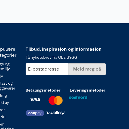
pulære
Tilbud, inspirasjon og informasjon
tegorier
Få nyhetsbrev fra Obs BYGG
ge og
E-postadresse
Meld meg på
emiljø
lv
last og
ggevarer
Betalingsmetoder
Leveringsmetoder
ling
rktøy
rer
ndu
em,