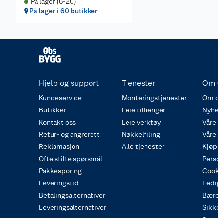
På lager (6-20)
På lager i 60 butikker
Hjelp og support
Tjenester
Om 
Kundeservice
Monteringstjenester
Om o
Butikker
Leie tilhenger
Nyhe
Kontakt oss
Leie verktøy
Våre
Retur- og angrerett
Nøkkelfiling
Våre
Reklamasjon
Alle tjenester
Kjøp
Ofte stilte spørsmål
Pers
Pakkesporing
Cook
Leveringstid
Ledig
Betalingsalternativer
Bære
Leveringsalternativer
Sikk