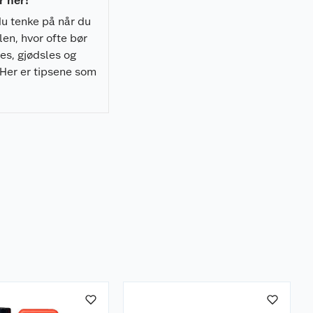
 her!
u tenke på når du
len, hvor ofte bør
es, gjødsles og
 Her er tipsene som
livet enda bedre.