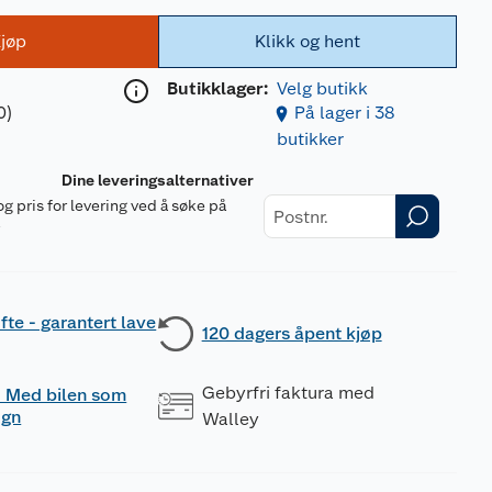
jøp
Klikk og hent
Butikklager:
Velg butikk
0)
På lager i 38
butikker
Dine leveringsalternativer
og pris for levering ved å søke på
r
fte - garantert lave
120 dagers åpent kjøp
Gebyrfri faktura med
 - Med bilen som
ogn
Walley