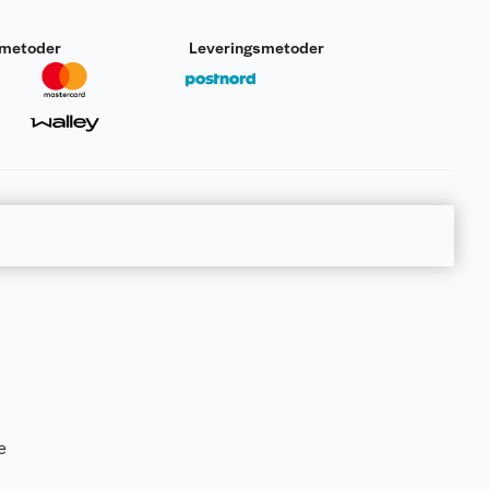
smetoder
Leveringsmetoder
e