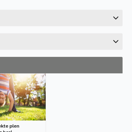
0.2 kg
2.2 cm
32 cm
12 cm
ekte plen