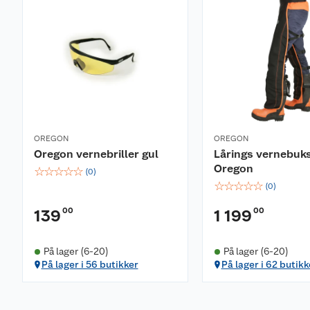
OREGON
OREGON
Oregon vernebriller gul
Lårings vernebuk
Oregon
☆
☆
☆
☆
☆
(
0
)
☆
☆
☆
☆
☆
(
0
)
00
00
139
1 199
På lager (6-20)
På lager (6-20)
På lager i 56 butikker
På lager i 62 butikk