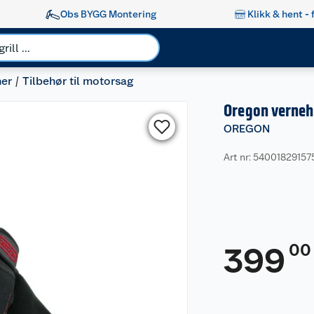
Obs BYGG Montering
Klikk & hent - 
ner
Tilbehør til motorsag
Oregon verne
OREGON
Art nr: 54001829157
00
399