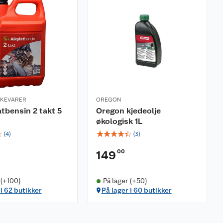
RKEVARER
OREGON
atbensin 2 takt 5
Oregon kjedeolje
økologisk 1L
☆
☆
☆
☆
☆
☆
(
4
)
(
3
)
00
149
 (+100)
På lager (+50)
 i 62 butikker
På lager i 60 butikker