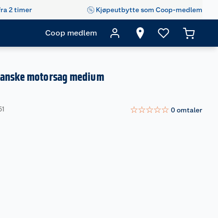
fra 2 timer
Kjøpeutbytte som Coop-medlem
Coop medlem
hanske motorsag medium
☆
☆
☆
☆
☆
51
0
omtaler