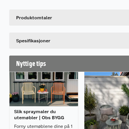
Artikkelnummer
Leverandørens artikkelnummer
Produktomtaler
Dette produktet har ikke fått noen omtale ennå. Hvis d
Spesifikasjoner
Nyttige tips
Slik spraymaler du
utemøbler | Obs BYGG
Forny utemøblene dine på 1