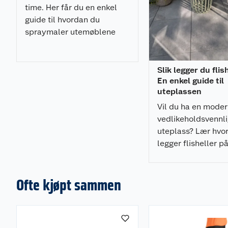
time. Her får du en enkel
guide til hvordan du
spraymaler utemøblene
med et profesjonelt
resultat.
Slik legger du flis
En enkel guide til
uteplassen
Vil du ha en mode
vedlikeholdsvennl
uteplass? Lær hvo
legger flisheller p
pidestaller enkelt,
som gir et profesjo
resultat.
Ofte kjøpt sammen