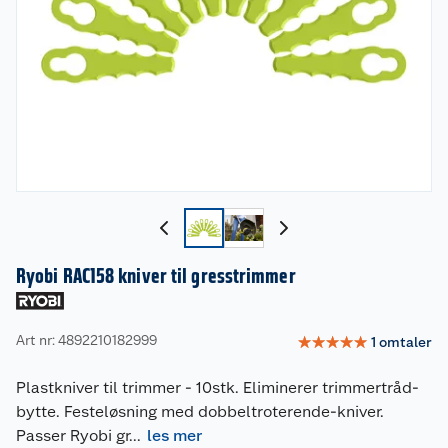
Ryobi RAC158 kniver til gresstrimmer
Art nr: 4892210182999
☆
☆
☆
☆
☆
1
omtaler
Plastkniver til trimmer - 10stk. Eliminerer trimmertråd-
bytte. Festeløsning med dobbeltroterende-kniver.
Passer Ryobi gr
...
les mer