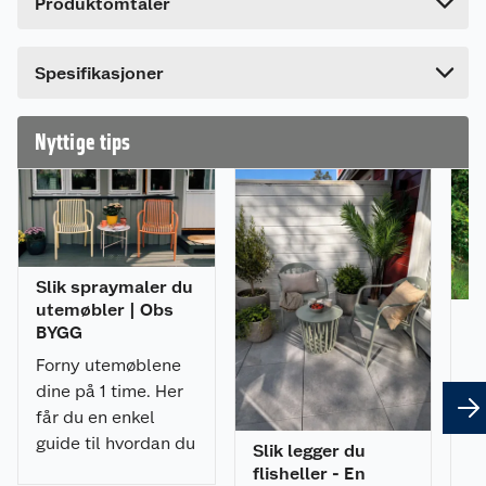
Produktomtaler
Lengde
13 cm
Bredde
12 cm
Spesifikasjoner
Nyttige tips
Slik spraymaler du
utemøbler | Obs
6 
BYGG
ti
Forny utemøblene
Fo
dine på 1 time. Her
m
får du en enkel
me
guide til hvordan du
Slik legger du
ha
spraymaler
flisheller - En
ve