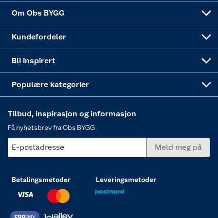
Sponsorvirksomheten
Coop Bedriftskort
Hytte og beredskapsutstyr
Dører
Om Obs BYGG
Obs BYGG Montering
Gavetips
Vindu
Kundefordeler
Annonserte varer
Hjem, rengjøring og hvitevarer
Bli inspirert
Varme
Populære kategorier
Tilbud, inspirasjon og informasjon
Få nyhetsbrev fra Obs BYGG
E-postadresse
Meld meg på
Betalingsmetoder
Leveringsmetoder