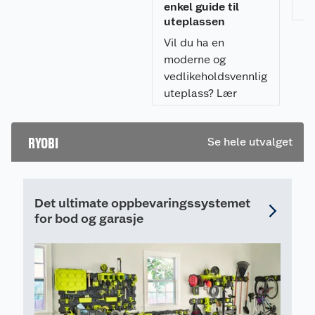
utemøblene med et
enkel guide til
V 
uteplassen
profesjonelt
tr
resultat.
Vil du ha en
ku
moderne og
vedlikeholdsvennlig
uteplass? Lær
hvordan du legger
flisheller på
RYOBI
Se hele utvalget
pidestaller enkelt,
raskt, og som gir et
profesjonelt
resultat.
Det ultimate oppbevaringssystemet
for bod og garasje