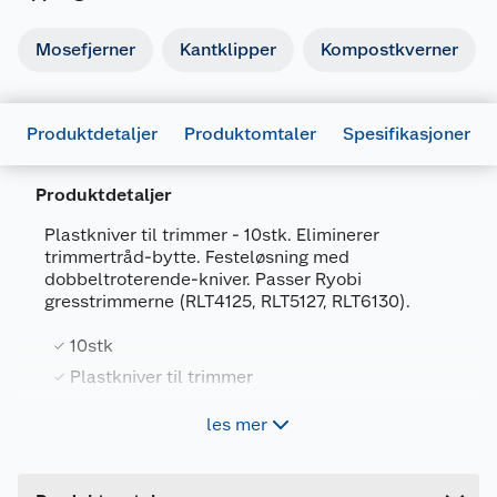
Mosefjerner
Kantklipper
Kompostkverner
Produktdetaljer
Produktomtaler
Spesifikasjoner
Produktdetaljer
Plastkniver til trimmer - 10stk. Eliminerer
trimmertråd-bytte. Festeløsning med
dobbeltroterende-kniver. Passer Ryobi
Generelt
gresstrimmerne (RLT4125, RLT5127, RLT6130).
Artikkelnummer
4892210182999
10stk
Leverandørens artikkelnummer
RAC158
Plastkniver til trimmer
Forpakningsmål
les mer
Bruttovekt
0.04 kg
Høyde
3 cm