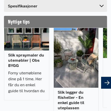
Bredde
26.5 cm
høytrykksvaskere K3-K7 f.o.m. 2008 med Q.
Spesifikasjoner
Nyttige tips
Slik spraymaler du
utemøbler | Obs
6 
BYGG
ti
Forny utemøblene
Fo
dine på 1 time. Her
m
får du en enkel
me
guide til hvordan du
Slik legger du
ha
spraymaler
flisheller - En
ve
utemøblene med et
enkel guide til
V 
uteplassen
profesjonelt
tr