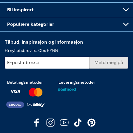
Annonserte varer
Hjem, rengjøring og hvitevarer
Bli inspirert
Varme
Populære kategorier
Tilbud, inspirasjon og informasjon
Få nyhetsbrev fra Obs BYGG
E-postadresse
Meld meg på
Betalingsmetoder
Leveringsmetoder