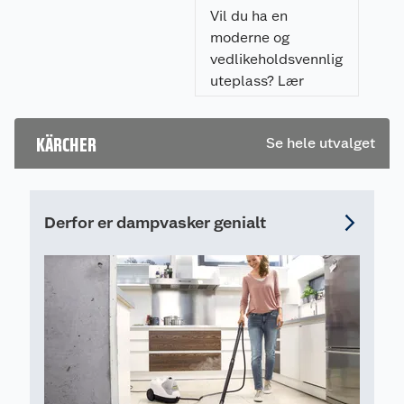
resultat.
Vil du ha en
ku
moderne og
vedlikeholdsvennlig
uteplass? Lær
hvordan du legger
flisheller på
KÄRCHER
Se hele utvalget
pidestaller enkelt,
raskt, og som gir et
profesjonelt
resultat.
Derfor er dampvasker genialt