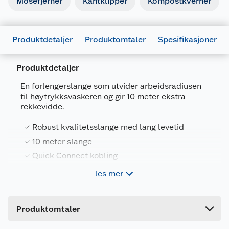
Mosefjerner
Kantklipper
Kompostkverner
Produktdetaljer
Produktomtaler
Spesifikasjoner
Produktdetaljer
En forlengerslange som utvider arbeidsradiusen
til høytrykksvaskeren og gir 10 meter ekstra
rekkevidde.
Generelt
Robust kvalitetsslange med lang levetid
Artikkelnummer
4039784296244
10 meter slange
Leverandørens artikkelnummer
26417100
Quick Connect kobling
Forpakningsmål
For Kärcher høytrykksvaskere K3-K7 f.o.m.
les mer
Bruttovekt
2008 med Q
1.4 kg
Høyde
12.5 cm
Kärcher forlengerslange med Quick Connect
Produktomtaler
Lengde
26.5 cm
kobling gir deg 10 meter ekstra rekkevidde.
Slangen er robust og har lang levetid. For Kärcher