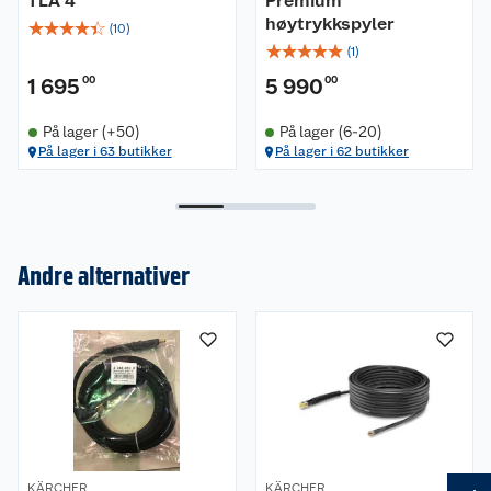
TLA 4
Premium
høytrykkspyler
☆
☆
☆
☆
☆
(
10
)
☆
☆
☆
☆
☆
(
1
)
1 695
00
5 990
00
På lager (+50)
På lager (6-20)
På lager i 63 butikker
På lager i 62 butikker
Om oss
Andre alternativer
Kundeservice
Nyheter
Butikker
Våre merkevarer
Kontakt oss
Våre kjeder
Retur- og angrerett
Kjøpsvilkår
Hageinspirasjon
KÄRCHER
KÄRCHER