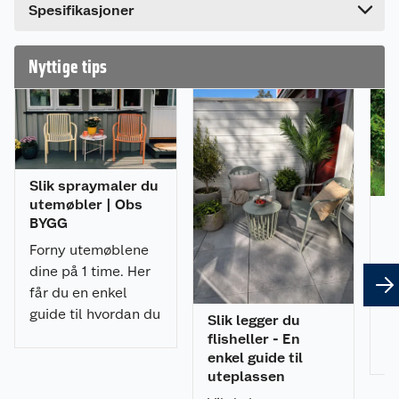
Dette produktet har ikke fått noen omtale ennå.
Spesifikasjoner
Hvis du kjøper produktet får du invitasjon til å gi
en omtale.
Nyttige tips
Slik spraymaler du
utemøbler | Obs
6 
BYGG
ti
Forny utemøblene
Fo
dine på 1 time. Her
m
får du en enkel
me
guide til hvordan du
Slik legger du
ha
spraymaler
flisheller - En
ve
utemøblene med et
enkel guide til
V 
uteplassen
profesjonelt
tr