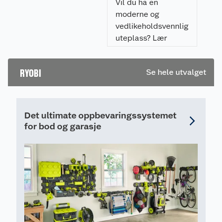
resultat.
Vil du ha en
ku
moderne og
vedlikeholdsvennlig
uteplass? Lær
hvordan du legger
flisheller på
RYOBI
Se hele utvalget
pidestaller enkelt,
raskt, og som gir et
profesjonelt
resultat.
Det ultimate oppbevaringssystemet
for bod og garasje