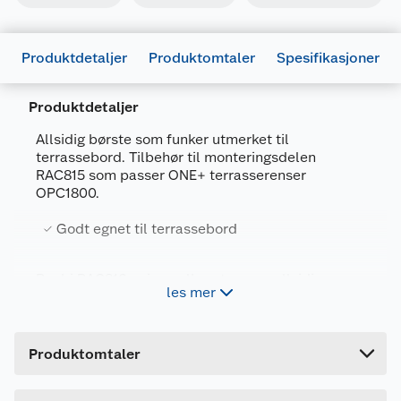
Produktdetaljer
Produktomtaler
Spesifikasjoner
Produktdetaljer
Allsidig børste som funker utmerket til
terrassebord. Tilbehør til monteringsdelen
RAC815 som passer ONE+ terrasserenser
Generelt
OPC1800.
Artikkelnummer
4892210176240
Godt egnet til terrassebord
Leverandørens artikkelnummer
5132004348
Forpakningsmål
Ryobi RAC816 universalbørste er en allsidig
les mer
børste til monteringsdelen RAC815 som passer
Bruttovekt
0.48 kg
ONE+ terrasserenser OPC1800.
Høyde
17.5 cm
Produktomtaler
Lengde
10.5 cm
Bredde
10.5 cm