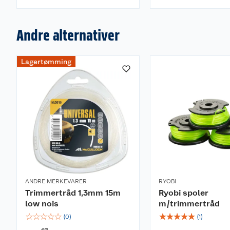
Andre alternativer
Lagertømming
ANDRE MERKEVARER
RYOBI
Trimmertråd 1,3mm 15m
Ryobi spoler
low nois
m/trimmertråd
☆
☆
☆
☆
☆
☆
☆
☆
☆
☆
(
0
)
(
1
)