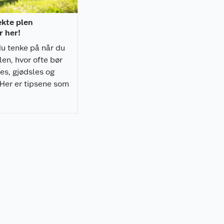
ekte plen
 her!
u tenke på når du
len, hvor ofte bør
es, gjødsles og
 Her er tipsene som
livet enda bedre.