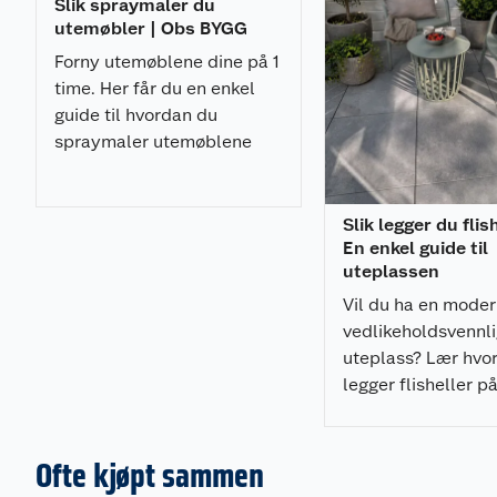
Slik spraymaler du
utemøbler | Obs BYGG
Forny utemøblene dine på 1
time. Her får du en enkel
guide til hvordan du
spraymaler utemøblene
med et profesjonelt
resultat.
Slik legger du flis
En enkel guide til
uteplassen
Vil du ha en mode
vedlikeholdsvennl
uteplass? Lær hvo
legger flisheller p
pidestaller enkelt,
som gir et profesjo
resultat.
Ofte kjøpt sammen