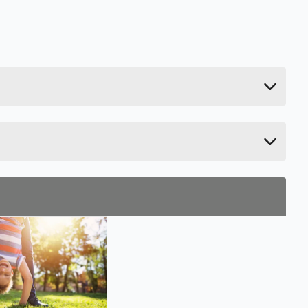
0.045 kg
3.1 cm
18.6 cm
11.7 cm