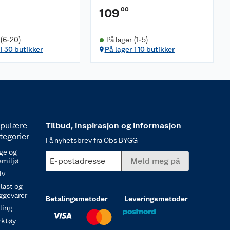
00
109
 (6-20)
På lager (1-5)
 i 30 butikker
På lager i 10 butikker
pulære
Tilbud, inspirasjon og informasjon
tegorier
Få nyhetsbrev fra Obs BYGG
ge og
E-postadresse
Meld meg på
emiljø
lv
last og
ggevarer
Betalingsmetoder
Leveringsmetoder
ling
rktøy