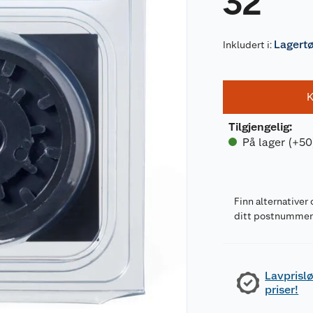
32
Lagert
Inkludert i:
K
Tilgjengelig
:
På lager (+50
Finn alternativer 
ditt postnumme
Lavprislø
priser!