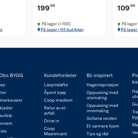
00
00
199
109
På lager (+100)
På lager
er
På lager i 65 butikker
På lager
Obs BYGG
Kundefordeler
Bli inspirert
Po
ka
ss
Lavprisløfte
Hageinspirasjon
Ha
ter
Åpent kjøp
Oppussing med
ut
utemaling
 merkevarer
Coop medlem
Gu
Oppussing med
 kjeder
Retur av el-
innemaling
Tre
avfall
svilkår
by
Grillens verden
Drive in
onvern
Ma
Et varmere hjem
Coop
ies
Ve
Mastercard
Tips og råd