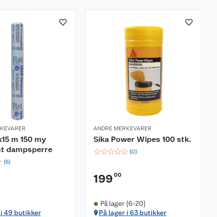
RKEVARER
ANDRE MERKEVARER
x15 m 150 my
Sika Power Wipes 100 stk.
nt dampsperre
☆
☆
☆
☆
☆
(
0
)
☆
(
6
)
00
199
På lager (6-20)
 i 49 butikker
På lager i 63 butikker