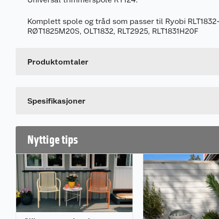
Komplett spole og tråd som passer til Ryobi RLT1832
Generelt
RØT1825M20S, OLT1832, RLT2925, RLT1831H20F
Artikkelnummer
Leverandørens artikkelnummer
Produktomtaler
Spesifikasjoner
Nyttige tips