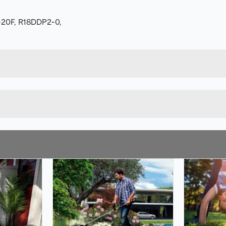
-20F, R18DDP2-0,
Forpakningsmål
7392930664135
Bruttovekt
577616750
Høyde
Lengde
Bredde