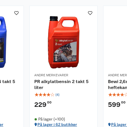
ANDRE MERKEVARER
ANDRE ME
 takt 5
PR alkylatbensin 2 takt 5
Bewi 2,6
liter
hefteka
☆
☆
☆
☆
☆
☆
☆
☆
☆
(
4
)
00
00
229
599
På lager (+100)
er
På lager i 62 butikker
På lager