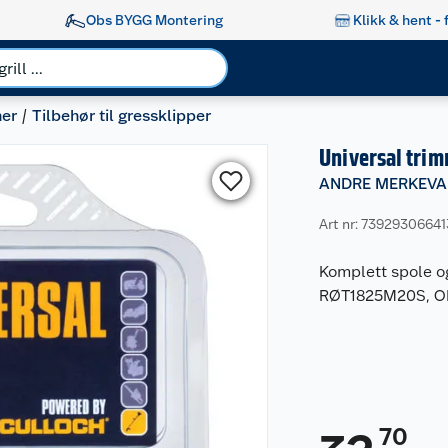
Obs BYGG Montering
Klikk & hent - 
ner
Tilbehør til gressklipper
Universal tri
ANDRE MERKEVA
Art nr: 7392930664
Komplett spole o
RØT1825M20S, OL
70