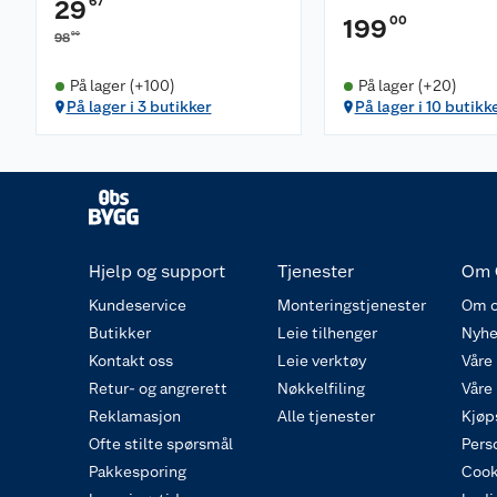
67
29
00
199
90
98
På lager (+100)
På lager (+20)
På lager i 3 butikker
På lager i 10 butikk
Hjelp og support
Tjenester
Om 
Kundeservice
Monteringstjenester
Om o
Butikker
Leie tilhenger
Nyhe
Kontakt oss
Leie verktøy
Våre
Retur- og angrerett
Nøkkelfiling
Våre
Reklamasjon
Alle tjenester
Kjøp
Ofte stilte spørsmål
Pers
Pakkesporing
Cook