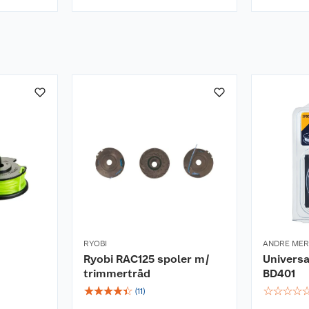
RYOBI
ANDRE ME
Ryobi RAC125 spoler m/
Universa
trimmertråd
BD401
☆
☆
☆
☆
☆
☆
☆
☆
☆
(
11
)