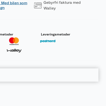
Gebyrfri faktura med
 - Med bilen som
ogn
Walley
smetoder
Leveringsmetoder