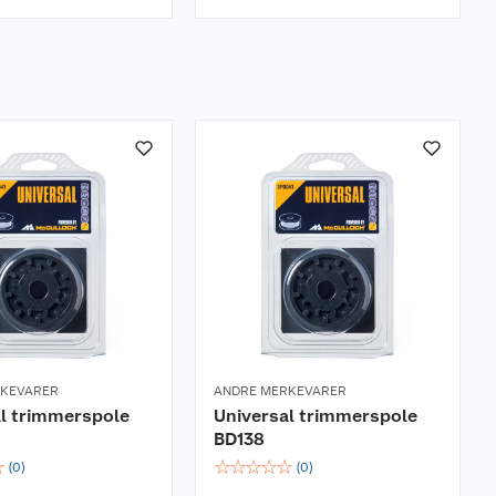
RKEVARER
ANDRE MERKEVARER
l trimmerspole
Universal trimmerspole
BD138
☆
☆
☆
☆
☆
☆
(
0
)
(
0
)