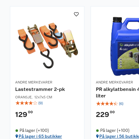
ANDRE MERKEVARER
ANDRE MERKEVARER
Lastestrammer 2-pk
PR alkylatbensin 4
liter
ORANSJE
,
12x7x5 CM
☆
☆
☆
☆
☆
☆
☆
☆
☆
☆
(
9
)
(
6
)
00
00
129
229
På lager (+100)
På lager (+100)
På lager i 65 butikker
På lager i 56 butikk