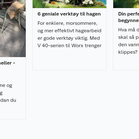
6 geniale verktøy til hagen
Din perf
begynner
For enklere, morsommere,
Hva må d
og mer effektivt hagearbeid
skal så p
er gode verktøy viktig. Med
den vann
V 40-serien til Worx trenger
klippes?
du i tillegg kun ett batteri!
gjør hage
heller -
rne og
ig
rdan du
å
 raskt, og
nelt