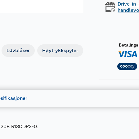
Drive-in
handlev
Betaling
Løvblåser
Høytrykkspyler
sifikasjoner
-20F, R18DDP2-0,