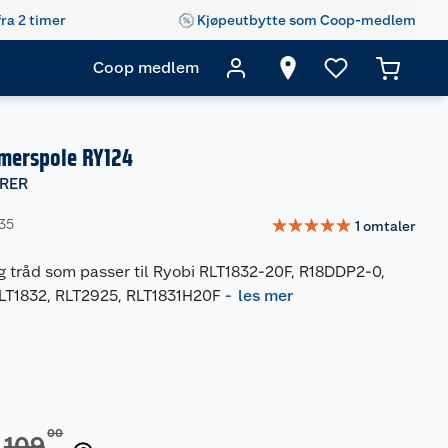
fra 2 timer
Kjøpeutbytte som Coop-medlem
Coop medlem
mmerspole RY124
RER
☆
☆
☆
☆
☆
135
1
omtaler
g tråd som passer til Ryobi RLT1832-20F, R18DDP2-0,
T1832, RLT2925, RLT1831H20F
-
les mer
00
109