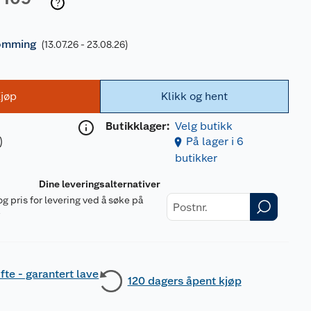
ømming
(13.07.26 - 23.08.26)
jøp
Klikk og hent
Butikklager:
Velg butikk
)
På lager i 6
butikker
Dine leveringsalternativer
og pris for levering ved å søke på
r
fte - garantert lave
120 dagers åpent kjøp