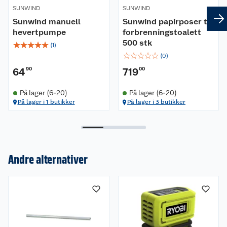
SUNWIND
SUNWIND
Sunwind manuell
Sunwind papirposer til
hevertpumpe
forbrenningstoalett
500 stk
☆
☆
☆
☆
☆
(
1
)
☆
☆
☆
☆
☆
(
0
)
64
90
719
00
På lager (6-20)
På lager (6-20)
På lager i 1 butikker
På lager i 3 butikker
Andre alternativer
Om oss
Kundeservice
Nyheter
Butikker
Våre merkevarer