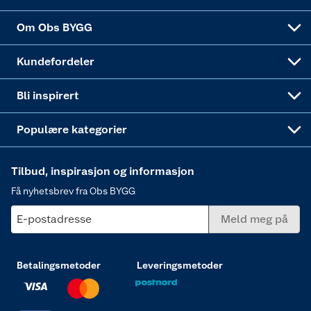
Sponsorvirksomheten
Coop Bedriftskort
Hytte og beredskapsutstyr
Dører
Om Obs BYGG
Obs BYGG Montering
Gavetips
Vindu
Kundefordeler
Annonserte varer
Hjem, rengjøring og hvitevarer
Bli inspirert
Varme
Populære kategorier
Tilbud, inspirasjon og informasjon
Få nyhetsbrev fra Obs BYGG
E-postadresse
Meld meg på
Betalingsmetoder
Leveringsmetoder