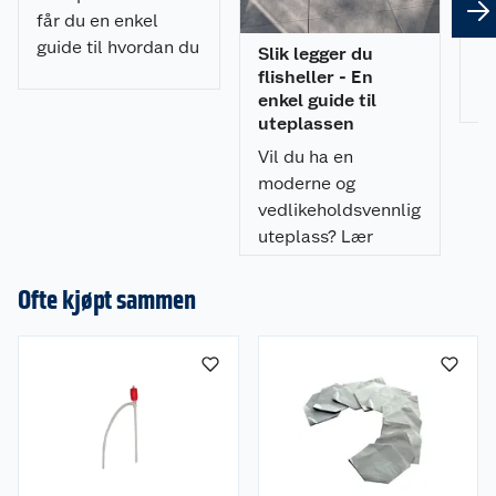
m
får du en enkel
me
guide til hvordan du
Slik legger du
ha
spraymaler
flisheller - En
ve
utemøblene med et
enkel guide til
V 
uteplassen
profesjonelt
tr
resultat.
Vil du ha en
ku
moderne og
vedlikeholdsvennlig
uteplass? Lær
hvordan du legger
flisheller på
Ofte kjøpt sammen
pidestaller enkelt,
raskt, og som gir et
profesjonelt
resultat.