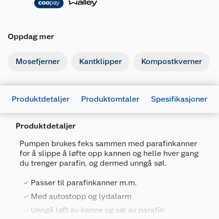
Oppdag mer
Mosefjerner
Kantklipper
Kompostkverner
Produktdetaljer
Produktomtaler
Spesifikasjoner
Produktdetaljer
Pumpen brukes feks sammen med parafinkanner
for å slippe å løfte opp kannen og helle hver gang
du trenger parafin, og dermed unngå søl.
Generelt
Passer til parafinkanner m.m.
Artikkelnummer
7028640031584
Med autostopp og lydalarm
Leverandørens artikkelnummer
520040
Unngå løft av kanne og søl av parafin