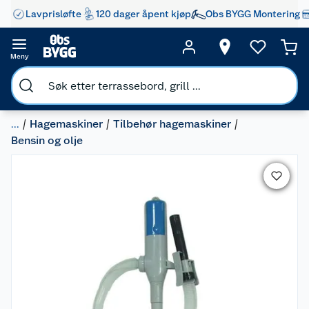
Lavprisløfte
120 dager åpent kjøp
Obs BYGG Montering
Meny
...
Hagemaskiner
Tilbehør hagemaskiner
Bensin og olje