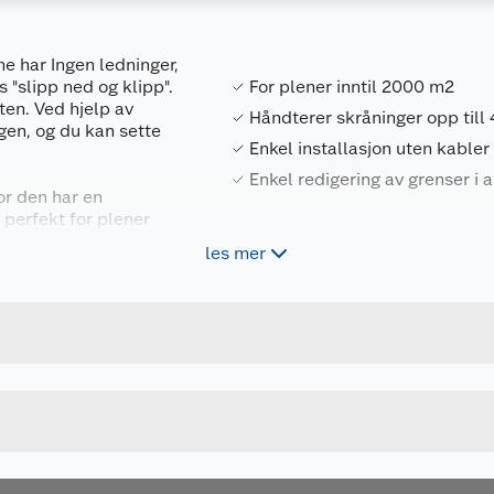
e har Ingen ledninger,
 "slipp ned og klipp".
For plener inntil 2000 m2
ten. Ved hjelp av
Håndterer skråninger opp till
en, og du kan sette
Enkel installasjon uten kabler
Enkel redigering av grenser i 
or den har en
 perfekt for plener
en går svært stille
les mer
Forpakningsmål
du alltid kan holde
kraftig motor tar
8721264220271
Bruttovekt
rer bakker på opptil
mråder, slik at hele
AA.12.04.04.0001
Høyde
oppsummert har denne
820 X 570 X 345 CM
Lengde
ORANSJE/SVART
Bredde
™ LiDAR (avansert
 høy oppløsning. Den
æledyr – og navigerer
ette seg fast.