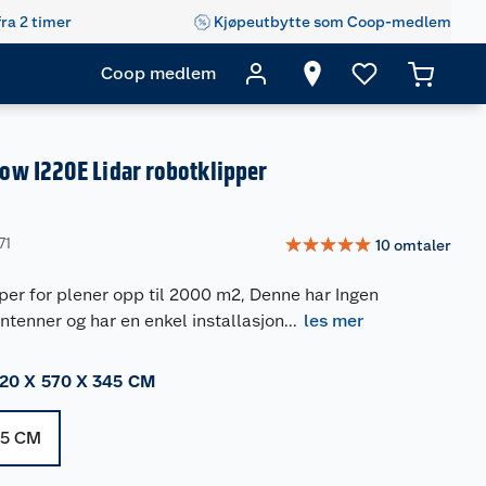
fra 2 timer
Kjøpeutbytte som Coop-medlem
Coop medlem
w I220E Lidar robotklipper
☆
☆
☆
☆
☆
71
10
omtaler
per for plener opp til 2000 m2, Denne har Ingen
antenner og har en enkel installasjon
...
les mer
20 X 570 X 345 CM
45 CM