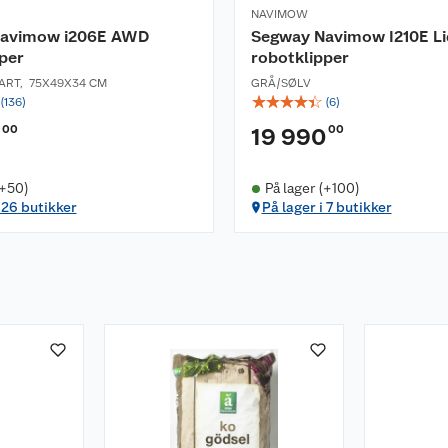
NAVIMOW
Navimow i206E AWD
Segway Navimow I210E Li
per
robotklipper
ART
,
75X49X34 CM
GRÅ/SØLV
☆
☆
☆
☆
☆
(
136
)
(
6
)
00
00
19 990
(+50)
På lager (+100)
i 26 butikker
På lager i 7 butikker