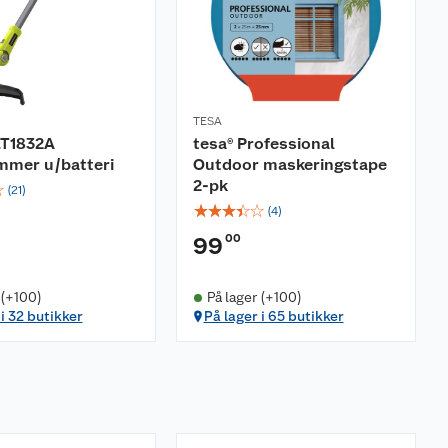
TESA
LT1832A
tesa® Professional
mmer u/batteri
Outdoor maskeringstape
2-pk
☆
(
21
)
☆
☆
☆
☆
☆
(
4
)
00
99
 (+100)
På lager (+100)
 i 32 butikker
På lager i 65 butikker