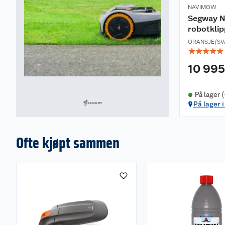
NAVIMOW
Segway 
robotklip
ORANSJE/SV
☆
☆
☆
☆
☆
10 995
På lager 
På lager 
Ofte kjøpt sammen