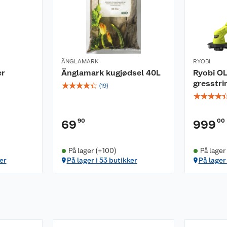
ÄNGLAMARK
RYOBI
er
Änglamark kugjødsel 40L
Ryobi O
gresstri
☆
☆
☆
☆
☆
(
19
)
☆
☆
☆
☆
90
00
69
999
På lager (+100)
På lager
er
På lager i 53 butikker
På lager