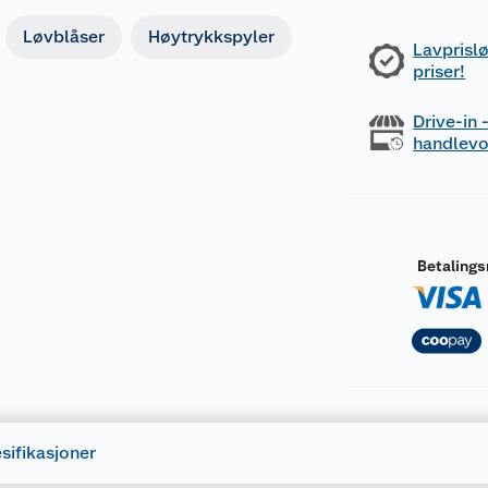
Løvblåser
Høytrykkspyler
Lavprislø
priser!
Drive-in
handlev
Betaling
sifikasjoner