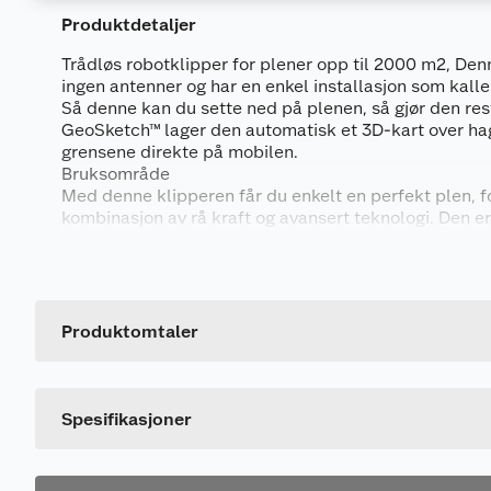
Produktdetaljer
Trådløs robotklipper for plener opp til 2000 m2, Denn
ingen antenner og har en enkel installasjon som kalles
Så denne kan du sette ned på plenen, så gjør den res
GeoSketch™ lager den automatisk et 3D-kart over hag
grensene direkte på mobilen.
Bruksområde
Med denne klipperen får du enkelt en perfekt plen, f
kombinasjon av rå kraft og avansert teknologi. Den er
opp til 2000 m2 og takler stigning opptil 45%. Maskin
Generelt
(59 dB), er vanntett og støtter Apple Find My, slik at 
oversikt over klipperen – uansett hvor du er. Med en 
Artikkelnummer
robotklipperen seg lett gjennom tett gress og håndte
45°. Den kan også styre opptil 20 forskjellige klippeo
Leverandørens artikkelnummer
Produktomtaler
eiendommen får en presis og tilpasset klipp. Kort 
Størrelse
klipperen kraftig ytelse og er enkel i bruk.
Farge
Spesifikasjoner
Og den ser alt, dag og natt! Denne er drevet av EFLS
laserskanning) ser denne robotklipperen hagen din i
oppdager over 200 typer hindringer – fra leker til kj
gjennom trange passasjer eller mørke hjørner uten å s