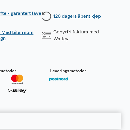
fte - garantert lave
120 dagers åpent kjøp
Gebyrfri faktura med
 - Med bilen som
ogn
Walley
smetoder
Leveringsmetoder