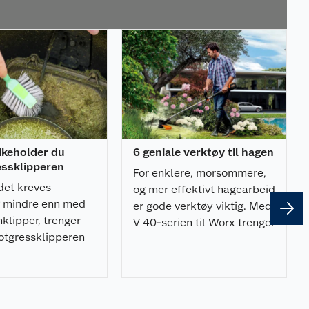
likeholder du
6 geniale verktøy til hagen
essklipperen
For enklere, morsommere,
det kreves
og mer effektivt hagearbeid
g mindre enn med
er gode verktøy viktig. Med
klipper, trenger
V 40-serien til Worx trenger
otgressklipperen
du i tillegg kun ett batteri!
kehold fra tid til