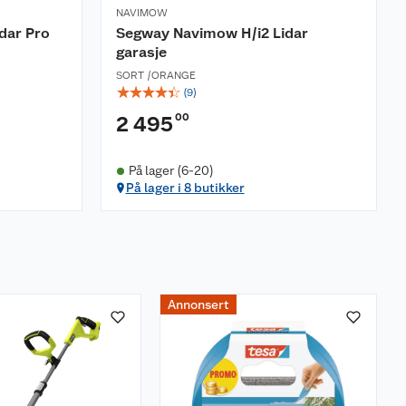
NAVIMOW
dar Pro
Segway Navimow H/i2 Lidar
garasje
SORT /ORANGE
☆
☆
☆
☆
☆
(
9
)
00
2 495
På lager (6-20)
På lager i 8 butikker
Annonsert