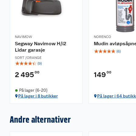
NAVIMOW
NORENCO
Segway Navimow H/i2
Mudin avløpsåpn
Lidar garasje
☆
☆
☆
☆
☆
(
6
)
SORT /ORANGE
☆
☆
☆
☆
☆
(
9
)
00
00
2 495
149
På lager (6-20)
På lager i 8 butikker
På lager i 64 butikk
Andre alternativer