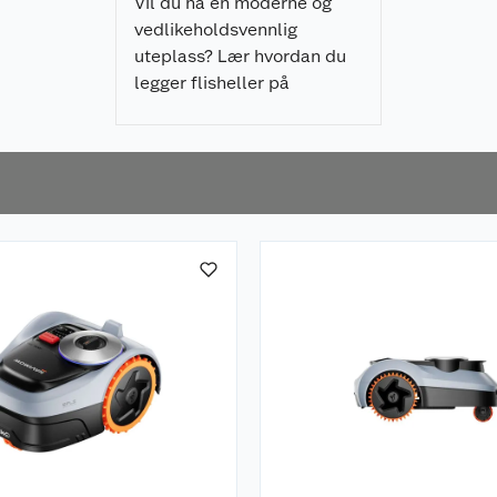
Vil du ha en moderne og
vedlikeholdsvennlig
uteplass? Lær hvordan du
legger flisheller på
pidestaller enkelt, raskt, og
som gir et profesjonelt
resultat.