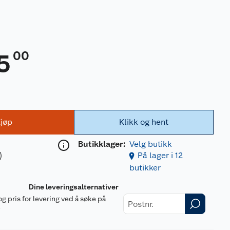
00
5
jøp
Klikk og hent
Butikklager:
Velg butikk
)
På lager i 12
butikker
Dine leveringsalternativer
og pris for levering ved å søke på
r