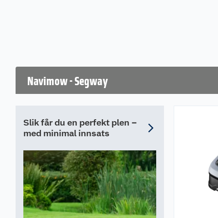
1 stk. Navimow I220E Lidar robotklipper
1 stk. ladestasjon
Ekstra knivsett
Quick start Guide
Spesifikasjoner
Navimow - Segway
Klippehøyde 2-7 cm
Klippebredde: 22 cm
Skråninger: opptil 45°.
Slik får du en perfekt plen –
Typisk ladetid: 120 minutter
med minimal innsats
Typisk klippetid per lading: 210 minutter
Lydnivå: 59 dB
Lengde: 63,5 cm
Bredde: 44,5 cm
Høyde: 28,7 cm
Vekt: 15,1 kg