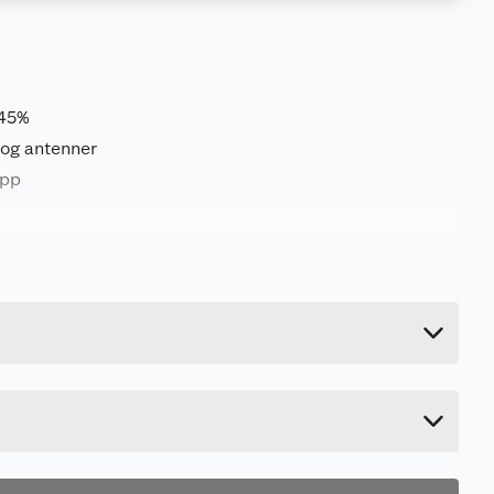
 45%
 og antenner
app
15.1 kg
34.5 cm
82 cm
57 cm