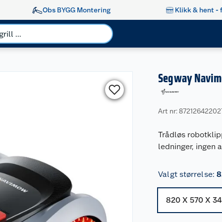
Obs BYGG Montering
Klikk & hent - 
Segway Navimo
Art nr: 87212642202
Trådløs robotklip
ledninger, ingen 
Valgt størrelse
:
8
820 X 570 X 3