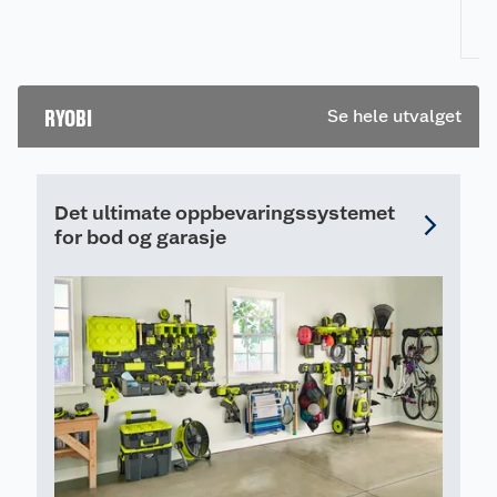
ve
Produktdetaljer
ut
hv
18V motor
fl
1,6 mm tråddiameter med automatisk
RYOBI
Se hele utvalget
pi
matesystem
ra
25–30 cm justerbar klippebredde
pr
re
Det ultimate oppbevaringssystemet
for bod og garasje