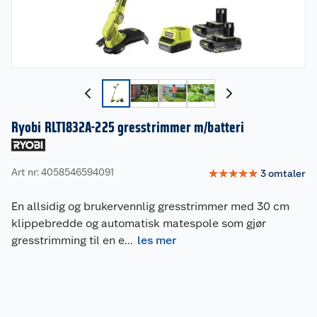
Ryobi RLT1832A-225 gresstrimmer m/batteri
Art nr: 4058546594091
☆
☆
☆
☆
☆
3
omtaler
En allsidig og brukervennlig gresstrimmer med 30 cm
klippebredde og automatisk matespole som gjør
gresstrimming til en e
...
les mer