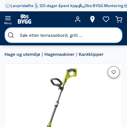
Lavprisløfte
120 dager åpent kjøp
Obs BYGG Montering
Meny
Hage og utemiljø
Hagemaskiner
Kantklipper