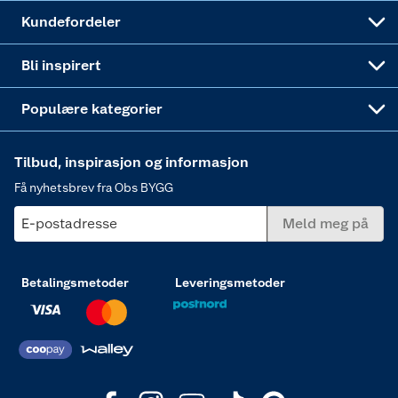
Obs BYGG Montering
Gavetips
Vindu
Kundefordeler
Annonserte varer
Hjem, rengjøring og hvitevarer
Bli inspirert
Varme
Populære kategorier
Tilbud, inspirasjon og informasjon
Få nyhetsbrev fra Obs BYGG
E-postadresse
Meld meg på
Betalingsmetoder
Leveringsmetoder