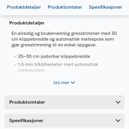
Produktdetaljer
Produktomtaler
Spesifikasjoner
Produktdetaljer
En allsidig og brukervennlig gresstrimmer med 30
cm klippebredde og automatisk matespole som
gjør gresstrimming til en enkel oppgave.
Generelt
25–30 cm justerbar klippebredde
Artikkelnummer
4058546594091
1,6 mm tråddiameter med automatisk
Leverandørens artikkelnummer
5133006673
matesystem
Leveres med batteri og lader
Forpakningsmål
les mer
En del av ONE+ systemet
Bruttovekt
4.9 kg
Høyde
11.9 cm
Bruksområde
Produktomtaler
Lengde
102.9 cm
Ryobi 18V ONE+ gresstrimmer har justerbart
fronthåndtak og teleskopskaft, noe som gir en
Bredde
25 cm
ergonomisk og komfortabel opplevelse, selv ved
Spesifikasjoner
lengre arbeidsøkter. Med EasyEdge™-funksjonen