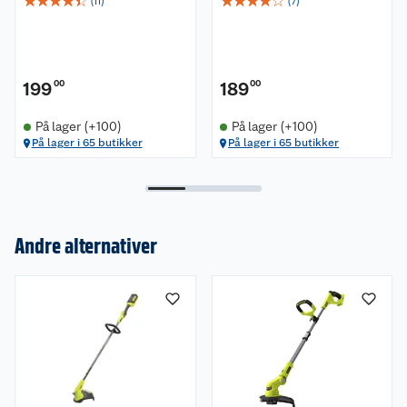
☆
☆
☆
☆
☆
☆
☆
☆
☆
☆
(
11
)
(
7
)
199
00
189
00
På lager (+100)
På lager (+100)
På lager i 65 butikker
På lager i 65 butikker
Andre alternativer
Om oss
Kundeservice
Nyheter
Butikker
Våre merkevarer
Kontakt oss
Våre kjeder