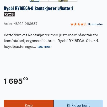
Ryobi RY18EGA-0 kantskjærer u/batteri
Art nr: 4892210189837
☆
☆
☆
☆
☆
8
omtaler
Batteridrevet kantskjærer med justerbart håndtak for
komfotabel, ergonomisk bruk. Ryobi RY18EGA-0 har 4
høydejusteringer
...
les mer
00
1 695
Kjøp
Klikk og hent