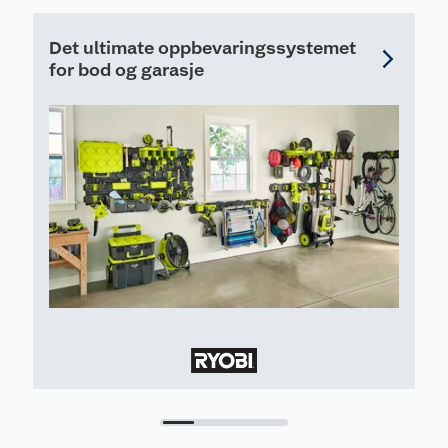
pr
Kantsljærer
re
Kantskjærerkniv
Det ultimate oppbevaringssystemet
for bod og garasje
Produktdetaljer
18V
22 cm kantskjærerkniv
4,5 kg inklusive batteri