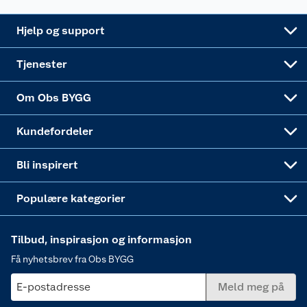
Leveringsalternativer
Nøkkelfiling
Samvirkelag
Coop Mastercard
Live-shopping
Maling
Hjelp og support
Alle tjenester
Virksomheten
Klikk og hent
DIY-prosjekter
Verktøy
Tjenester
Sponsorvirksomheten
Coop Bedriftskort
Hytte og beredskapsutstyr
Dører
Om Obs BYGG
Obs BYGG Montering
Gavetips
Vindu
Kundefordeler
Annonserte varer
Hjem, rengjøring og hvitevarer
Bli inspirert
Varme
Populære kategorier
Tilbud, inspirasjon og informasjon
Få nyhetsbrev fra Obs BYGG
E-postadresse
Meld meg på