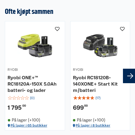
Ofte kjøpt sammen
RYOBI
RYOBI
Ryobi ONE+™
Ryobi RC18120B-
RC18120A-150X 5.0Ah
140XONE+ Start Kit
batteri- og lader
m/batteri
☆
☆
☆
☆
☆
☆
☆
☆
☆
☆
(
0
)
(
17
)
1 795
00
699
00
På lager (+100)
På lager (+100)
På lager i 65 butikker
På lager i 8 butikker
Om oss