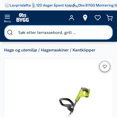
Lavprisløfte
120 dager åpent kjøp
Obs BYGG Montering
Meny
Hage og utemiljø
Hagemaskiner
Kantklipper