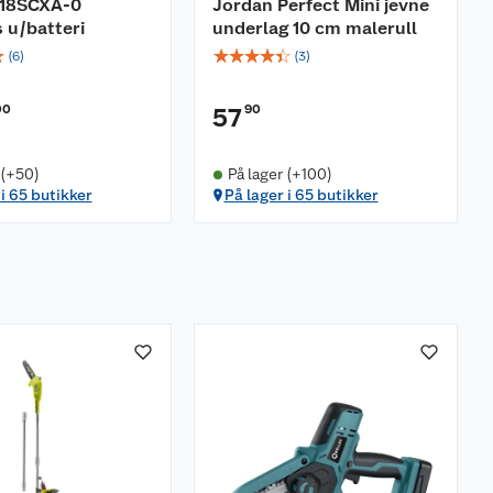
Y18SCXA-0
Jordan Perfect Mini jevne
 u/batteri
underlag 10 cm malerull
☆
☆
☆
☆
☆
☆
(
6
)
(
3
)
00
90
57
 (+50)
På lager (+100)
 i 65 butikker
På lager i 65 butikker