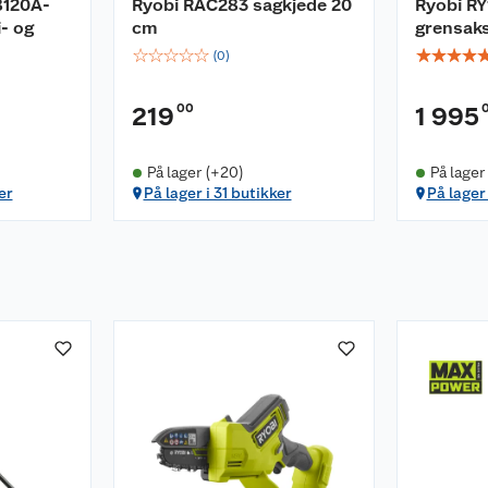
8120A-
Ryobi RAC283 sagkjede 20
Ryobi R
i- og
cm
grensaks
☆
☆
☆
☆
☆
☆
☆
☆
☆
(
0
)
00
219
1 995
På lager (+20)
På lager
er
På lager i 31 butikker
På lager