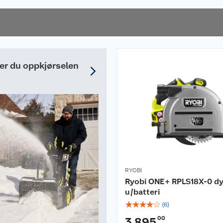
nelt
der du oppkjørselen
RYOBI
Ryobi ONE+ RPLS18X-0 d
u/batteri
☆
☆
☆
☆
☆
(
6
)
00
3 895