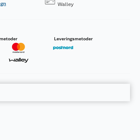
ogn
Walley
smetoder
Leveringsmetoder