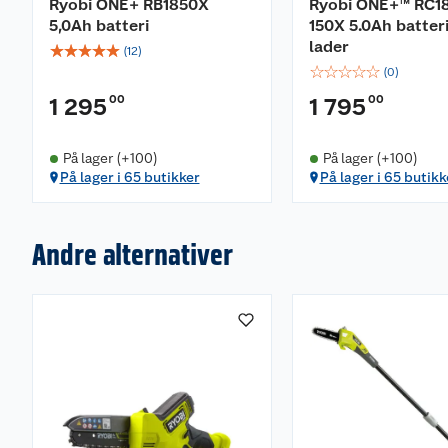
Ryobi ONE+ RB1850X
Ryobi ONE+™ RC1
5,0Ah batteri
150X 5.0Ah batter
lader
☆
☆
☆
☆
☆
(
12
)
☆
☆
☆
☆
☆
(
0
)
00
00
1 295
1 795
På lager (+100)
På lager (+100)
På lager i 65 butikker
På lager i 65 butikk
Andre alternativer