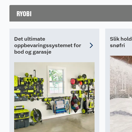
som gir et profesjo
resultat.
RYOBI
Det ultimate
Slik hol
oppbevaringssystemet for
snøfri
bod og garasje