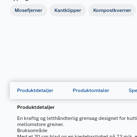
Mosefjerner
Kantklipper
Kompostkverner
Produktdetaljer
Produktomtaler
Spe
Produktdetaljer
En kraftig og letthåndterlig grensag designet for kut
mellomstore greiner.
Bruksområde
Med et 20 cm blad og en kjedehastighet på 7,2 m/s, e