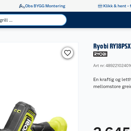
Obs BYGG Montering
Klikk & hent - 
Ryobi RY18PSX
Art nr: 48922102401
En kraftig og let
mellomstore grei