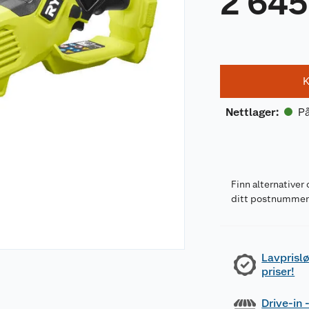
2 645
K
På
Nettlager
:
Finn alternativer 
ditt postnumme
Lavprislø
priser!
Drive-in