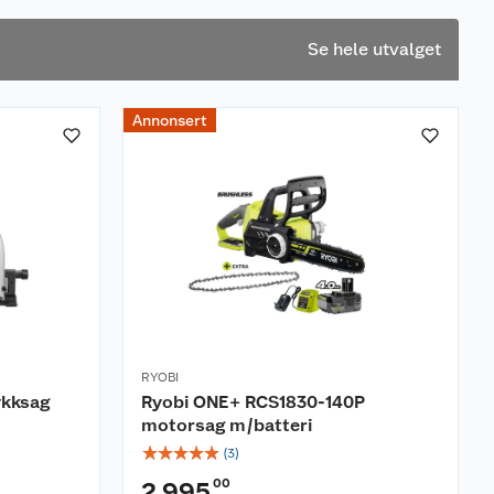
Se hele utvalget
Annonsert
RYOBI
ykksag
Ryobi ONE+ RCS1830-140P
motorsag m/batteri
☆
☆
☆
☆
☆
(
3
)
00
2 995