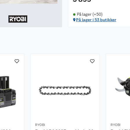
På lager (+50)
På lager i 53 butikker
RYOBI
RYOBI