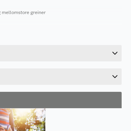
g mellomstore greiner
2.58 kg
11.4 cm
52.4 cm
22.6 cm