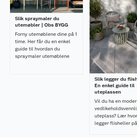
Vibrasjonsdempet og sklisikkert håndtak
En del av High Performance-serien og ONE+ sys
Slik spraymaler du
utemøbler | Obs BYGG
Forny utemøblene dine på 1
time. Her får du en enkel
guide til hvordan du
spraymaler utemøblene
med et profesjonelt
resultat.
Slik legger du flis
En enkel guide til
uteplassen
Vil du ha en mode
vedlikeholdsvennl
uteplass? Lær hvo
legger flisheller p
pidestaller enkelt,