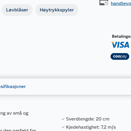
handlev
Løvblåser
Høytrykkspyler
Betaling
sifikasjoner
ting av små og
Sverdlengde: 20 cm
Kjedehastighet: 7,2 m/s
r den perfekt for