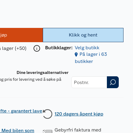
jøp
Klikk og hent
Butikklager:
Velg butikk
 lager (+50)
På lager i 63
butikker
Dine leveringsalternativer
og pris for levering ved å søke på
r
fte - garantert lave
120 dagers åpent kjøp
Gebyrfri faktura med
 - Med bilen som