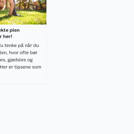
ekte plen
 her!
u tenke på når du
len, hvor ofte bør
es, gjødsles og
 Her er tipsene som
livet enda bedre.