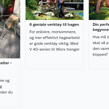
temet
6 geniale verktøy til hagen
Din perf
begynner
For enklere, morsommere,
Hva må d
og mer effektivt hagearbeid
skal så p
er gode verktøy viktig. Med
den vann
V 40-serien til Worx trenger
klippes?
du i tillegg kun ett batteri!
gjør hage
heller -
rne og
ig
rdan du
å
 raskt, og