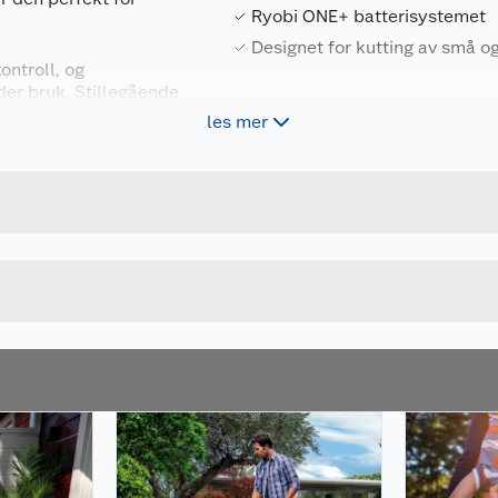
Ryobi ONE+ batterisystemet
Designet for kutting av små o
ontroll, og
der bruk. Stillegående
les mer
Forpakningsmål
4892210240163
Bruttovekt
riene kan brukes med
5133006448
Høyde
Lengde
u kjøper produktet får du invitasjon til å gi en omtale.
Bredde