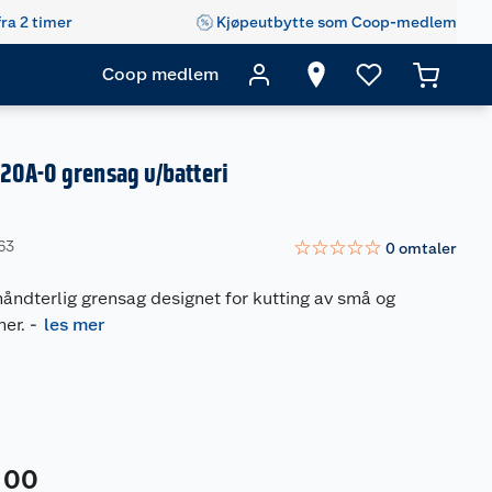
fra 2 timer
Kjøpeutbytte som Coop-medlem
Coop medlem
20A-0 grensag u/batteri
☆
☆
☆
☆
☆
63
0
omtaler
thåndterlig grensag designet for kutting av små og
ner.
-
les mer
00