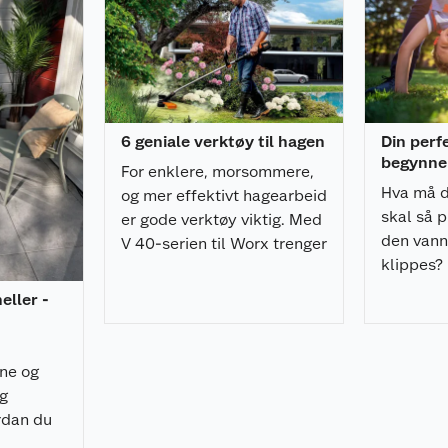
6 geniale verktøy til hagen
Din perf
begynner
For enklere, morsommere,
Hva må d
og mer effektivt hagearbeid
skal så p
er gode verktøy viktig. Med
den vann
V 40-serien til Worx trenger
klippes?
du i tillegg kun ett batteri!
gjør hage
heller -
rne og
ig
rdan du
å