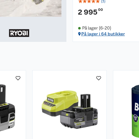
☆
☆
☆
☆
☆
(
3
)
00
2 995
På lager (6-20)
På lager i 64 butikker