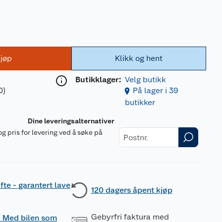
jøp
Klikk og hent
Butikklager:
Velg butikk
0)
På lager i 39
butikker
Dine leveringsalternativer
og pris for levering ved å søke på
r
fte - garantert lave
120 dagers åpent kjøp
Gebyrfri faktura med
 - Med bilen som