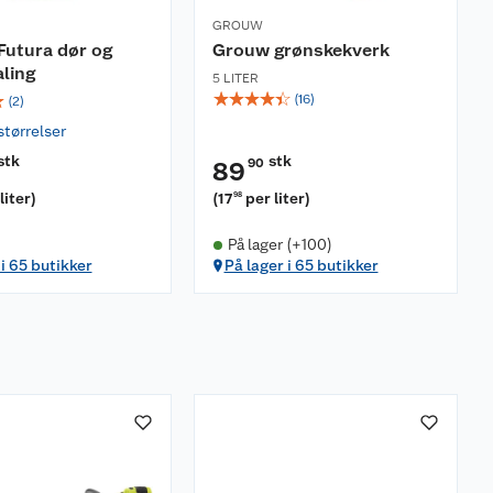
GROUW
Futura dør og
Grouw grønskekverk
ling
5 LITER
☆
☆
☆
☆
☆
☆
(
16
)
(
2
)
størrelser
stk
stk
90
89
liter
)
(
17
per liter
)
98
På lager (+100)
 i 65 butikker
På lager i 65 butikker