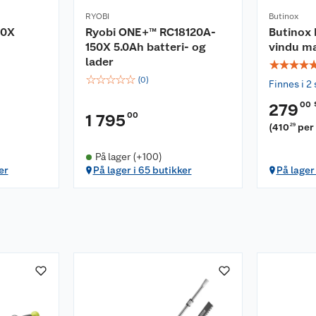
RYOBI
Butinox
50X
Ryobi ONE+™ RC18120A-
Butinox 
150X 5.0Ah batteri- og
vindu ma
lader
☆
☆
☆
☆
☆
☆
☆
☆
☆
(
0
)
Finnes i 2 
00
279
00
1 795
(
410
per 
29
På lager (+100)
er
På lager i 65 butikker
På lager