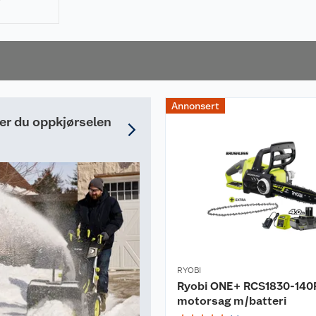
 raskt, og
nelt
Annonsert
der du oppkjørselen
RYOBI
Ryobi ONE+ RCS1830-140
motorsag m/batteri