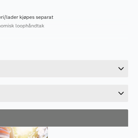
ri/lader kjøpes separat
onomisk loophåndtak
3.5 kg
17.6 cm
108.7 cm
22.3 cm