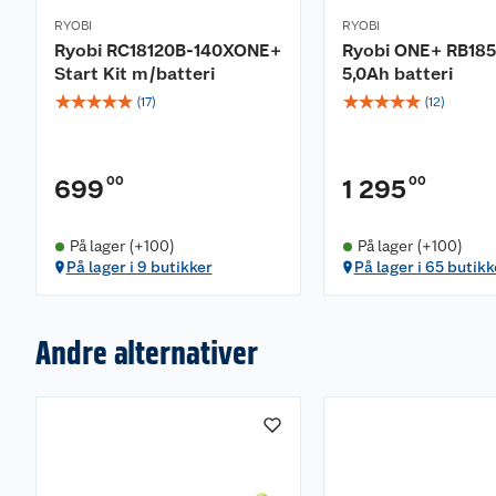
RYOBI
RYOBI
Ryobi RC18120B-140XONE+
Ryobi ONE+ RB18
Start Kit m/batteri
5,0Ah batteri
☆
☆
☆
☆
☆
☆
☆
☆
☆
☆
(
17
)
(
12
)
00
00
699
1 295
På lager (+100)
På lager (+100)
På lager i 9 butikker
På lager i 65 butikk
Andre alternativer