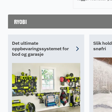
pidestaller enkelt,
som gir et profesjo
resultat.
RYOBI
Det ultimate
Slik hol
oppbevaringssystemet for
snøfri
bod og garasje