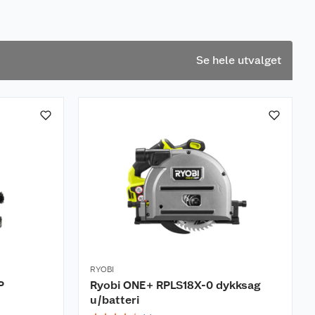
Se hele utvalget
RYOBI
P
Ryobi ONE+ RPLS18X-0 dykksag
u/batteri