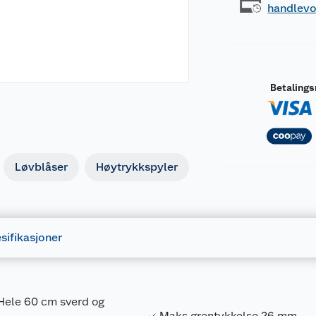
handlev
Betaling
Løvblåser
Høytrykkspyler
sifikasjoner
 Hele 60 cm sverd og
Maks grentykkelse 26 mm