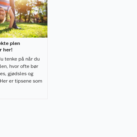
ekte plen
 her!
u tenke på når du
len, hvor ofte bør
es, gjødsles og
 Her er tipsene som
livet enda bedre.