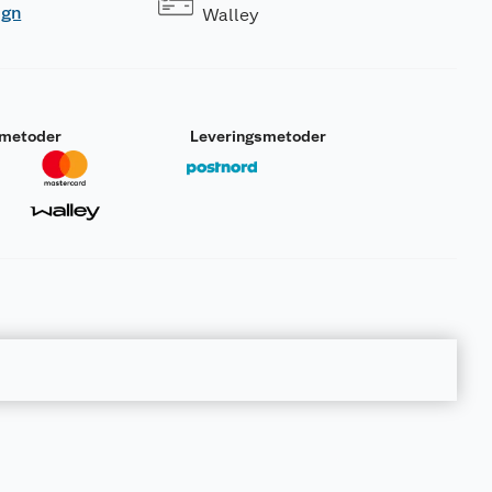
ogn
Walley
smetoder
Leveringsmetoder