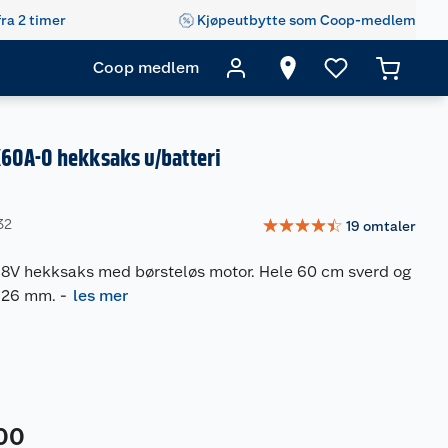
fra 2 timer
Kjøpeutbytte som Coop-medlem
Coop medlem
60A-0 hekksaks u/batteri
☆
☆
☆
☆
☆
32
19
omtaler
 18V hekksaks med børsteløs motor. Hele 60 cm sverd og
 26 mm.
-
les mer
00