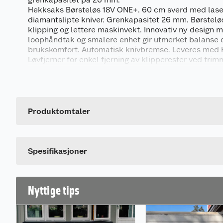
Hekksaks Børsteløs 18V ONE+. 60 cm sverd med lase
diamantslipte kniver. Grenkapasitet 26 mm. Børstelø
klipping og lettere maskinvekt. Innovativ ny design
loophåndtak og smalere enhet gir utmerket balanse
brukskomfort. Automatisk knivbremse. Leveres me
Løvfjerner for enkel fjerning av klipperester ved trim
Generelt
Batterisystem
Ryobis 18V ONE+ system har over 200 batteridrevne 
Artikkelnummer
hage, alle drevet av ett batteri. Batteriet bruker Intel
Leverandørens artikkelnummer
Produktomtaler
lengre driftstid og har robust konstruksjon for å tåle 
Med en 4-trinns batteriindikator har du alltid oversi
driftstid.
Denne leveres uten batteri og lader, så det må kjøpes
Spesifikasjoner
Nyttige tips