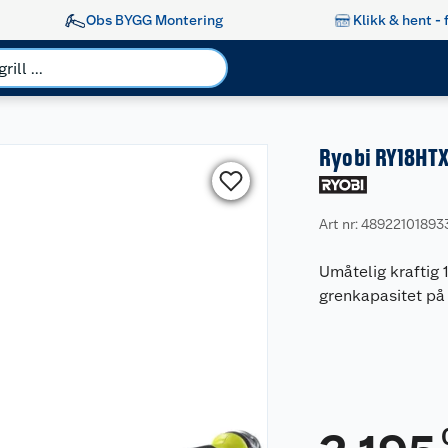
Obs BYGG Montering
Klikk & hent - 
Ryobi RY18HTX
Art nr: 48922101893
Umåtelig kraftig
grenkapasitet på