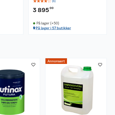
☆
☆
☆
☆
☆
(
6
)
00
3 895
På lager (+50)
På lager i 57 butikker
Annonsert