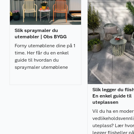
Slik spraymaler du
utemøbler | Obs BYGG
Forny utemøblene dine på 1
time. Her får du en enkel
guide til hvordan du
spraymaler utemøblene
med et profesjonelt
resultat.
Slik legger du flis
En enkel guide til
uteplassen
Vil du ha en mode
vedlikeholdsvennl
uteplass? Lær hvo
legger flisheller p