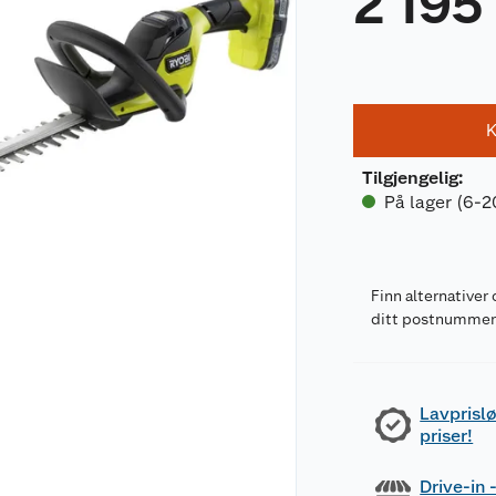
2 195
K
Tilgjengelig
:
På lager (6-2
Finn alternativer 
ditt postnumme
Lavprislø
priser!
Drive-in