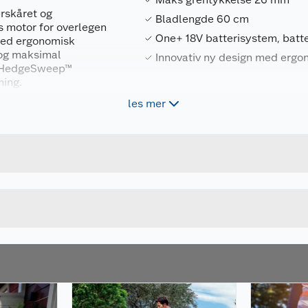
rskåret og
Bladlengde 60 cm
s motor for overlegen
One+ 18V batterisystem, batte
 med ergonomisk
 og maksimal
Innovativ ny design med erg
d HedgeSweep™
ming.
les mer
Forpakningsmål
verktøy for hjem og
4892210189332
Bruttovekt
liCell™ teknologi for
5133004906
Høyde
slag og vibrasjoner.
kt over gjenværende
Lengde
 separat.
Bredde