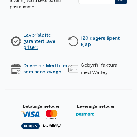
levering ved å søke på ditt
postnummer
Lavprisløfte -
120 dagers åpent
garantert lave
kjøp
priser!
Gebyrfri faktura
Drive-in - Med bilen
som handlevogn
med Walley
Betalingsmetoder
Leveringsmetoder