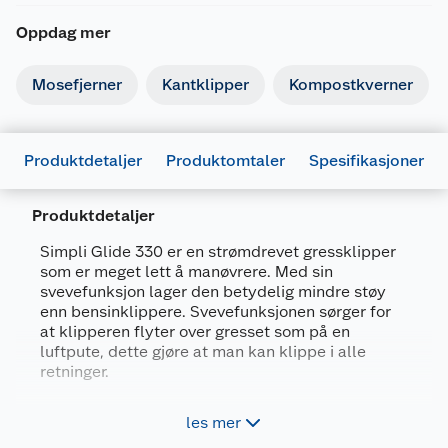
Oppdag mer
Mosefjerner
Kantklipper
Kompostkverner
Produktdetaljer
Produktomtaler
Spesifikasjoner
Produktdetaljer
Simpli Glide 330 er en strømdrevet gressklipper
som er meget lett å manøvrere. Med sin
svevefunksjon lager den betydelig mindre støy
Generelt
enn bensinklippere. Svevefunksjonen sørger for
at klipperen flyter over gresset som på en
Artikkelnummer
7392930542631
luftpute, dette gjøre at man kan klippe i alle
Leverandørens artikkelnummer
970482862
retninger.
Forpakningsmål
Strømdrevet motor med 230 V
les mer
Bruttovekt
9.2 kg
Klippebredde 33 cm