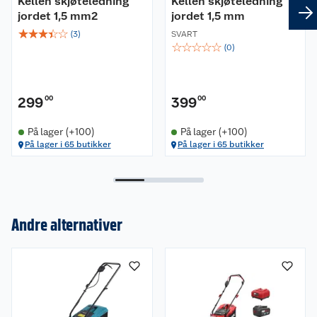
Kellen skjøteledning
Kellen skjøteledning
jordet 1,5 mm2
jordet 1,5 mm
☆
☆
☆
☆
☆
(
3
)
SVART
☆
☆
☆
☆
☆
(
0
)
299
00
399
00
På lager (+100)
På lager (+100)
På lager i 65 butikker
På lager i 65 butikker
Andre alternativer
Om oss
Kundeservice
Nyheter
Butikker
Våre merkevarer