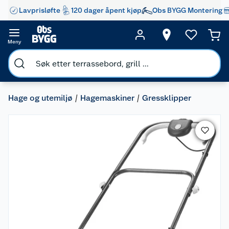
Lavprisløfte
120 dager åpent kjøp
Obs BYGG Montering
Meny
Hage og utemiljø
Hagemaskiner
Gressklipper