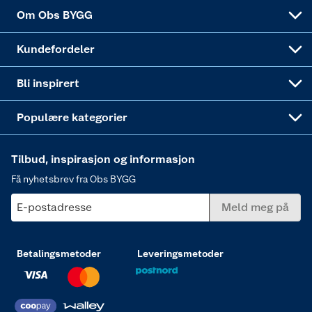
Sponsorvirksomheten
Coop Bedriftskort
Hytte og beredskapsutstyr
Dører
Om Obs BYGG
Obs BYGG Montering
Gavetips
Vindu
Kundefordeler
Annonserte varer
Hjem, rengjøring og hvitevarer
Bli inspirert
Varme
Populære kategorier
Tilbud, inspirasjon og informasjon
Få nyhetsbrev fra Obs BYGG
E-postadresse
Meld meg på
Betalingsmetoder
Leveringsmetoder