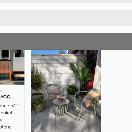
14 KG
Lengde
u kjøper produktet får du invitasjon til å gi en omtale.
Bredde
u
 BYGG
dine på 1
 enkel
du
blene