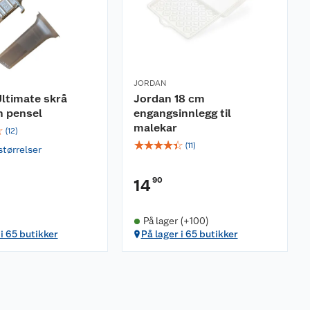
JORDAN
ltimate skrå
Jordan 18 cm
n pensel
engangsinnlegg til
malekar
☆
(
12
)
☆
☆
☆
☆
☆
(
11
)
størrelser
90
14
På lager (+100)
 i 65 butikker
På lager i 65 butikker