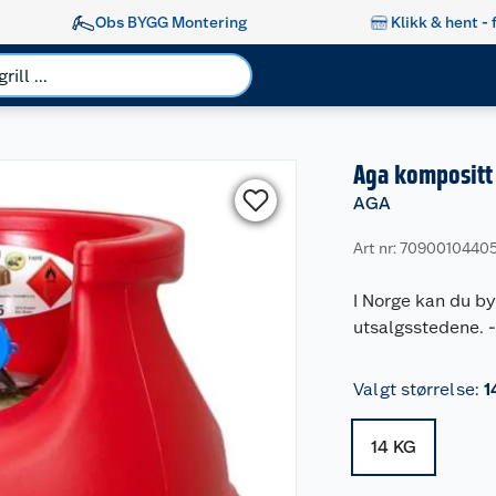
Obs BYGG Montering
Klikk & hent - 
Aga kompositt 
AGA
Art nr: 7090010440
I Norge kan du by
utsalgsstedene.
Valgt størrelse
:
1
14 KG