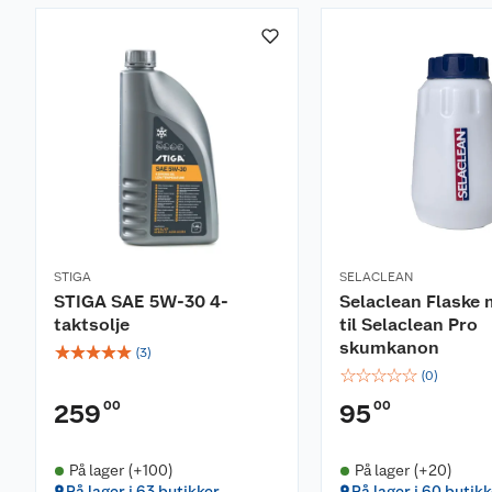
STIGA
SELACLEAN
STIGA SAE 5W-30 4-
Selaclean Flaske 
taktsolje
til Selaclean Pro
skumkanon
☆
☆
☆
☆
☆
(
3
)
☆
☆
☆
☆
☆
(
0
)
00
00
259
95
På lager (+100)
På lager (+20)
På lager i 63 butikker
På lager i 60 butikk