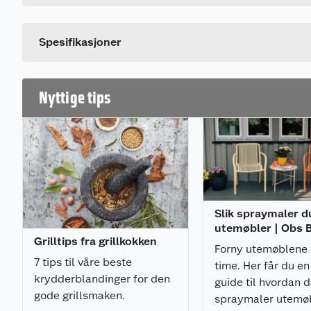
Størrelse
Dette produktet har ikke fått noen omtale ennå. Hvis d
Spesifikasjoner
Nyttige tips
Slik spraymaler d
utemøbler | Obs
Grilltips fra grillkokken
Forny utemøblene 
7 tips til våre beste
time. Her får du en
krydderblandinger for den
guide til hvordan 
gode grillsmaken.
spraymaler utemø