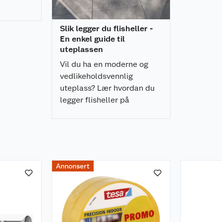
t
Slik legger du flisheller -
En enkel guide til
uteplassen
Vil du ha en moderne og
vedlikeholdsvennlig
uteplass? Lær hvordan du
legger flisheller på
pidestaller enkelt, raskt, og
som gir et profesjonelt
resultat.
Annonsert