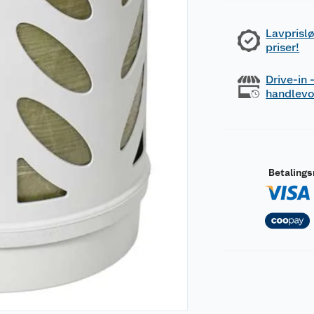
Lavprislø
priser!
Drive-in
handlev
Betaling