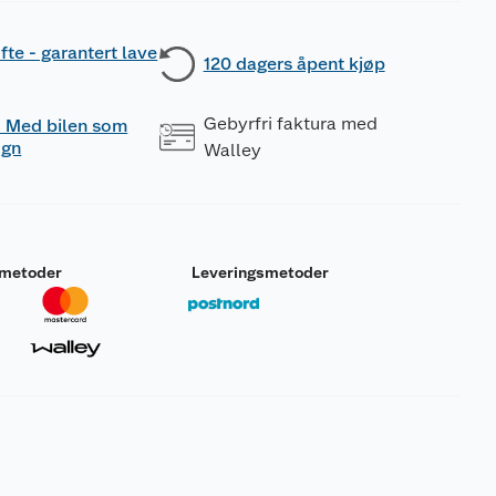
fte - garantert lave
120 dagers åpent kjøp
Gebyrfri faktura med
 - Med bilen som
ogn
Walley
smetoder
Leveringsmetoder