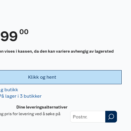
00
999
en vises i kassen, da den kan variere avhengig av lagersted
Klikk og hent
lg butikk
På lager i 3 butikker
Dine leveringsalternativer
og pris for levering ved å søke på
r