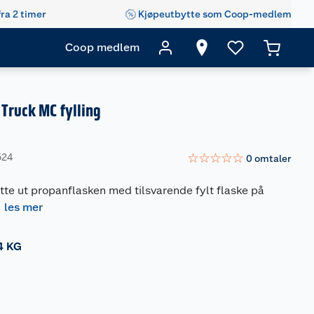
fra 2 timer
Kjøpeutbytte som Coop-medlem
Coop medlem
Truck MC fylling
☆
☆
☆
☆
☆
524
0
omtaler
tte ut propanflasken med tilsvarende fylt flaske på
-
les mer
4 KG