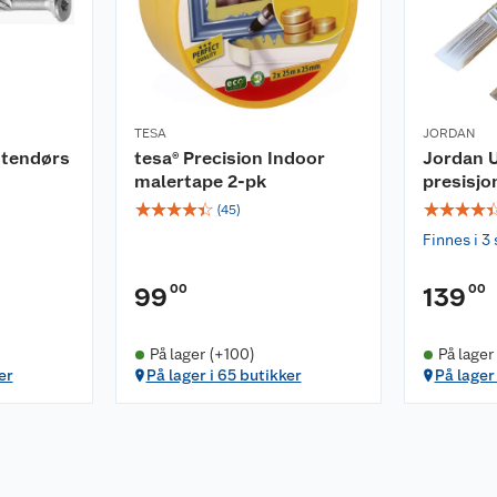
TESA
JORDAN
utendørs
tesa® Precision Indoor
Jordan U
malertape 2-pk
presisjo
☆
☆
☆
☆
☆
☆
☆
☆
☆
(
45
)
Finnes i 3 
00
00
99
139
På lager (+100)
På lager
er
På lager i 65 butikker
På lager