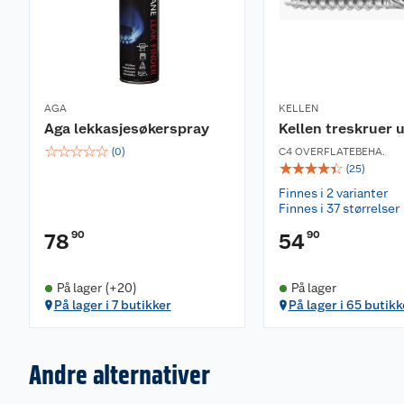
AGA
KELLEN
Aga lekkasjesøkerspray
Kellen treskruer 
☆
☆
☆
☆
☆
(
0
)
C4 OVERFLATEBEHA.
☆
☆
☆
☆
☆
(
25
)
Finnes i 2 varianter
Finnes i 37 størrelser
90
90
78
54
På lager (+20)
På lager
På lager i 7 butikker
På lager i 65 butikk
Andre alternativer