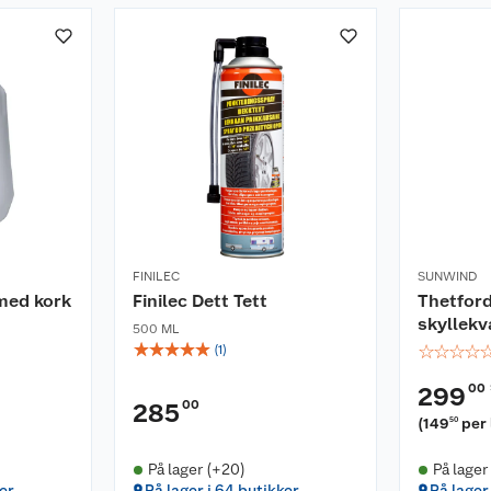
FINILEC
SUNWIND
med kork
Finilec Dett Tett
Thetfor
skyllek
500 ML
☆
☆
☆
☆
☆
☆
☆
☆
☆
(
1
)
00
299
00
285
(
149
per 
50
På lager (+20)
På lager
er
På lager i 64 butikker
På lager