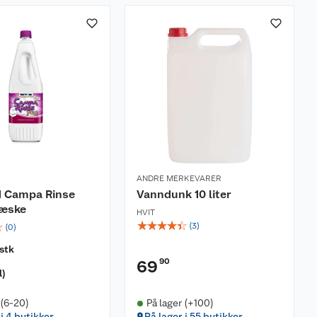
ANDRE MERKEVARER
d Campa Rinse
Vanndunk 10 liter
væske
HVIT
☆
☆
☆
☆
☆
☆
(
3
)
(
0
)
stk
90
69
l
)
 (6-20)
På lager (+100)
 i 4 butikker
På lager i 55 butikker