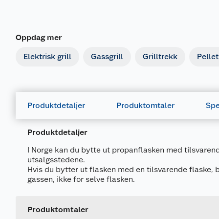
Oppdag mer
Elektrisk grill
Gassgrill
Grilltrekk
Pellet
Produktdetaljer
Produktomtaler
Spe
Produktdetaljer
I Norge kan du bytte ut propanflasken med tilsvarend
utsalgsstedene.
Hvis du bytter ut flasken med en tilsvarende flaske, 
Generelt
gassen, ikke for selve flasken.
Artikkelnummer
Leverandørens artikkelnummer
Produktomtaler