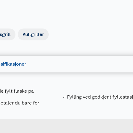
sgrill
Kullgriller
sifikasjoner
e fylt flaske på
Fylling ved godkjent fyllestas
betaler du bare for
Forpakningsmål
7090010440524
Bruttovekt
114204
Høyde