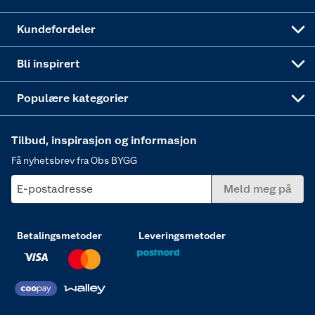
Obs BYGG Montering
Gavetips
Vindu
Kundefordeler
Annonserte varer
Hjem, rengjøring og hvitevarer
Bli inspirert
Varme
Populære kategorier
Tilbud, inspirasjon og informasjon
Få nyhetsbrev fra Obs BYGG
E-postadresse
Meld meg på
Betalingsmetoder
Leveringsmetoder