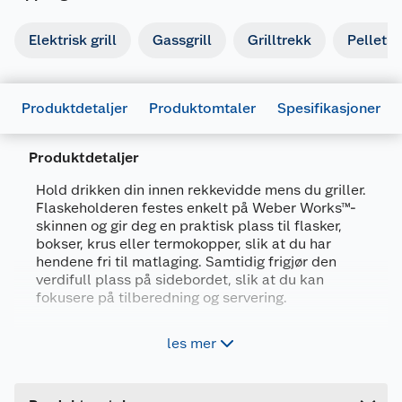
Elektrisk grill
Gassgrill
Grilltrekk
Pelletsgr
Produktdetaljer
Produktomtaler
Spesifikasjoner
Produktdetaljer
Hold drikken din innen rekkevidde mens du griller.
Flaskeholderen festes enkelt på Weber Works™-
skinnen og gir deg en praktisk plass til flasker,
Generelt
bokser, krus eller termokopper, slik at du har
hendene fri til matlaging. Samtidig frigjør den
Artikkelnummer
77924992681
verdifull plass på sidebordet, slik at du kan
Leverandørens artikkelnummer
3400104
fokusere på tilberedning og servering.
Forpakningsmål
Tåler oppvaskmaskin for enkel vedlikehold
les mer
Bruttovekt
0.18 kg
Enkel å feste og fjerne – klikkes rett på plass
Gir mer plass til forberedelser og servering
Høyde
12.4 cm