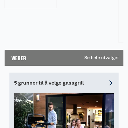
utemøblene med et
en
u
profesjonelt
resultat.
Vi
m
ve
ut
hv
fl
WEBER
Se hele utvalget
pi
ra
pr
re
5 grunner til å velge gassgrill