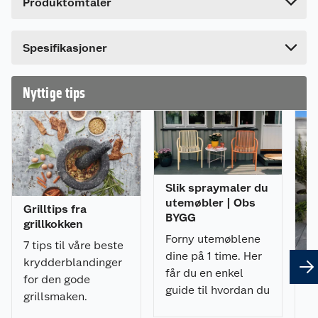
Produktomtaler
Lengde
15 cm
Festes enkelt på Weber Works™-skinnen for enkel
Bredde
10.4 cm
tilgang
Dette produktet har ikke fått noen omtale ennå.
Spesifikasjoner
Hvis du kjøper produktet får du invitasjon til å gi
Designet for flasker, bokser, krus og termokopper
en omtale.
Nyttige tips
Enkel å feste og fjerne – klikkes rett på plass
Slik spraymaler du
utemøbler | Obs
Grilltips fra
BYGG
grillkokken
Forny utemøblene
7 tips til våre beste
dine på 1 time. Her
krydderblandinger
får du en enkel
for den gode
guide til hvordan du
Sl
grillsmaken.
spraymaler
fl