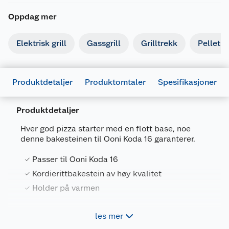
Oppdag mer
Elektrisk grill
Gassgrill
Grilltrekk
Pelletsgr
Produktdetaljer
Produktomtaler
Spesifikasjoner
Produktdetaljer
Hver god pizza starter med en flott base, noe
denne bakesteinen til Ooni Koda 16 garanterer.
Generelt
Artikkelnummer
5060568343242
Passer til Ooni Koda 16
Leverandørens artikkelnummer
UU-P0B500
Kordierittbakestein av høy kvalitet
Holder på varmen
Størrelse
16
Forpakningsmål
les mer
Frisk opp bakesteinen i din Ooni Koda 16 pizzaovn
Bruttovekt
6.12 kg
med en av våre ekstra bakesteiner for Ooni Koda