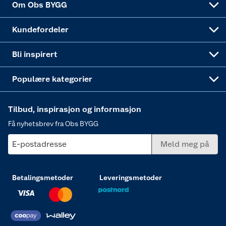
Om Obs BYGG
Obs BYGG Montering
Gavetips
Vindu
Kundefordeler
Annonserte varer
Hjem, rengjøring og hvitevarer
Bli inspirert
Varme
Populære kategorier
Tilbud, inspirasjon og informasjon
Få nyhetsbrev fra Obs BYGG
E-postadresse
Meld meg på
Betalingsmetoder
Leveringsmetoder