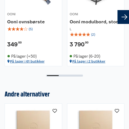
OONI
OONI
Ooni ovnsbørste
Ooni modulbord, stort
☆
☆
☆
☆
☆
(
5
)
L
☆
☆
☆
☆
☆
(
2
)
349
00
3 790
00
På lager (+50)
På lager (6-20)
På lager i 61 butikker
På lager i 2 butikker
Om oss
Andre alternativer
Kundeservice
Nyheter
Butikker
Våre merkevarer