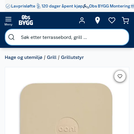
Lavprisløfte
120 dager åpent kjøp
Obs BYGG Montering
Meny
Hage og utemiljø
Grill
Grillutstyr