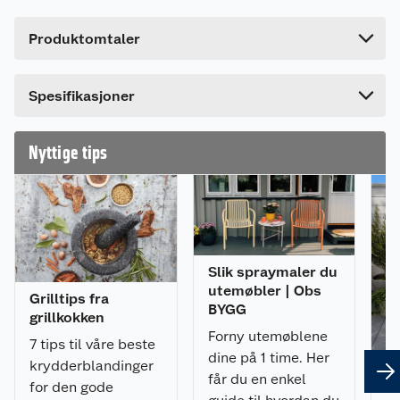
16. Kordierittbakesteinene av høy kvalitet er
Høyde
7.2 cm
spenstige og holder på varmen for å lage en
Produktomtaler
strålende pizzabunn.
Lengde
60.6 cm
Bredde
50.4 cm
Dette produktet har ikke fått noen omtale ennå.
Spesifikasjoner
Hvis du kjøper produktet får du invitasjon til å gi
en omtale.
Nyttige tips
Slik spraymaler du
utemøbler | Obs
Grilltips fra
BYGG
grillkokken
Forny utemøblene
7 tips til våre beste
dine på 1 time. Her
krydderblandinger
får du en enkel
for den gode