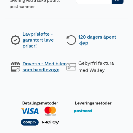
levering ved å søke på ditt
postnummer
Lavprisløfte -
120 dagers åpent
garantert lave
kjøp
priser!
Gebyrfri faktura
Drive-in - Med bilen
som handlevogn
med Walley
Betalingsmetoder
Leveringsmetoder