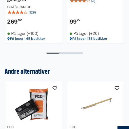
☆
☆
☆
☆
☆
(
3
)
GRÅ/ORANSJE
☆
☆
☆
☆
☆
(
129
)
269
00
99
90
På lager (+100)
På lager (+20)
På lager i 65 butikker
På lager i 35 butikker
Andre alternativer
Om oss
Kundeservice
Nyheter
Butikker
Våre merkevarer
Kontakt oss
Våre kjeder
FCC
FCC
Retur- og angrerett