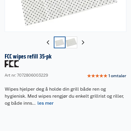
FCC wipes refill 35-pk
Art nr: 7072806003229
☆
☆
☆
☆
☆
1
omtaler
Wipes hjelper deg å holde din grill både ren og
hygienisk. Med wipes rengjør du enkelt grillrist og riller,
og både inns
...
les mer