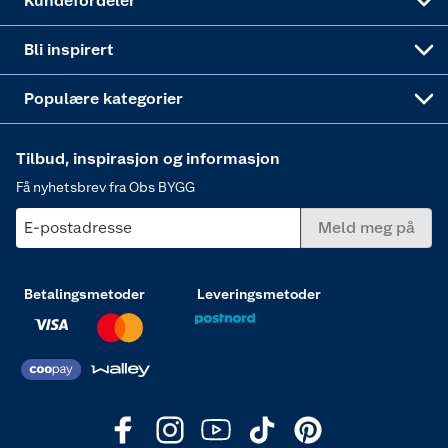
Kundefordeler
Annonserte varer
Hjem, rengjøring og hvitevarer
Bli inspirert
Varme
Populære kategorier
Tilbud, inspirasjon og informasjon
Få nyhetsbrev fra Obs BYGG
E-postadresse
Meld meg på
Betalingsmetoder
Leveringsmetoder