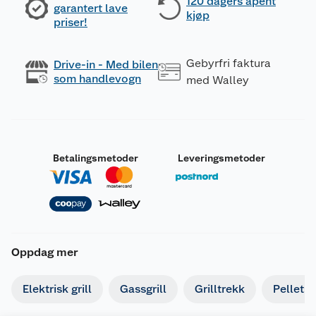
120 dagers åpent
garantert lave
kjøp
priser!
Gebyrfri faktura
Drive-in - Med bilen
som handlevogn
med Walley
Betalingsmetoder
Leveringsmetoder
Oppdag mer
Elektrisk grill
Gassgrill
Grilltrekk
Pelletsgr