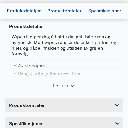
Produktdetaljer
Produktomtaler
Spesifikasjoner
Produktdetaljer
Wipes hjelper deg å holde din grill både ren og
hygienisk. Med wipes rengjør du enkelt grillrist og
riller, og både innsiden og utsiden av grillen
Generelt
forøvrig.
Artikkelnummer
7072806003229
35 stk wipes
Leverandørens artikkelnummer
FCC-A-10080
Rengjør alle grillens overflater
Forpakningsmål
les mer
Med slitesterk utforming og god friksjon fjerner
Bruttovekt
0.42 kg
wipes enkelt matrester, og gjør grillen din
Høyde
5.4 cm
skinnende ren.
Produktomtaler
Lengde
16.2 cm
35 stk. wipes per pakke
Bredde
11.2 cm
Rengjør og absorberer fett og smuss
Spesifikasjoner
Unngår riper og overflateskader