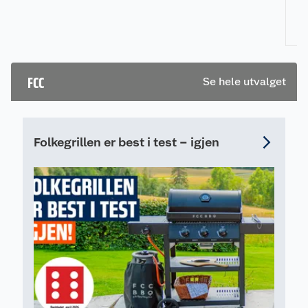
m
ve
ut
hv
fl
FCC
Se hele utvalget
pi
ra
pr
re
Folkegrillen er best i test – igjen