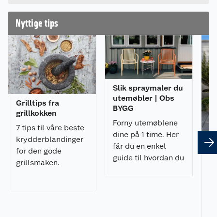
Lettvint og enkelt
Nyttige tips
Rengjør alle grillens overflater
Mangler du holder? Da anbefaler vi FCC Wipes og
holder sett, for å gjøre rengjøringen av grillen
enda mer praktisk.
Slik spraymaler du
utemøbler | Obs
Grilltips fra
BYGG
grillkokken
Forny utemøblene
7 tips til våre beste
dine på 1 time. Her
krydderblandinger
får du en enkel
for den gode
guide til hvordan du
Sl
grillsmaken.
spraymaler
fl
utemøblene med et
en
u
profesjonelt
resultat.
Vi