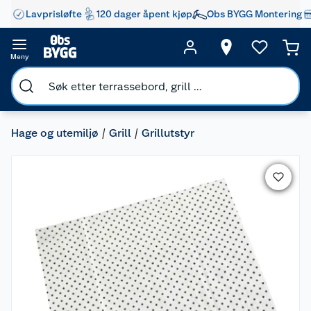
Lavprisløfte
120 dager åpent kjøp
Obs BYGG Montering
Meny
Hage og utemiljø
Grill
Grillutstyr