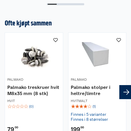
Ofte kjøpt sammen
PALMAKO
PALMAKO
Palmako treskruer hvit
Palmako stolper i
M8x35 mm (8 stk)
heltre/limtre
HVIT
HVITMALT
☆
☆
☆
☆
☆
☆
☆
☆
☆
☆
(
0
)
(
1
)
Finnes i 5 varianter
Finnes i 8 størrelser
79
00
199
00