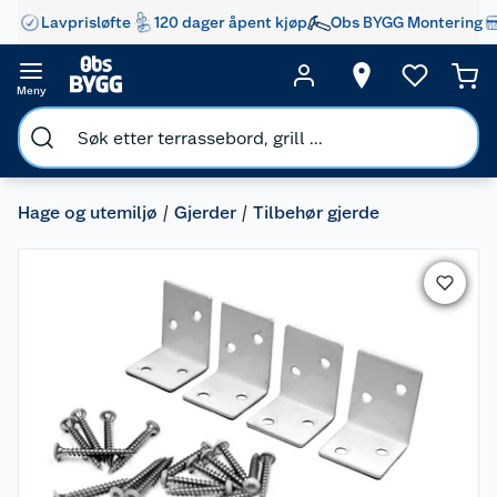
Lavprisløfte
120 dager åpent kjøp
Obs BYGG Montering
Meny
Hage og utemiljø
Gjerder
Tilbehør gjerde