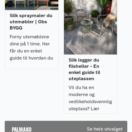
Slik spraymaler du
utemøbler | Obs
BYGG
Forny utemøblene
dine på 1 time. Her
får du en enkel
guide til hvordan du
Slik legger du
spraymaler
flisheller - En
utemøblene med et
enkel guide til
uteplassen
profesjonelt
resultat.
Vil du ha en
moderne og
vedlikeholdsvennlig
uteplass? Lær
hvordan du legger
flisheller på
PALMAKO
Se hele utvalget
pidestaller enkelt,