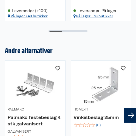
Leverandør (+100)
Leverandør: På lager
På lager i 49 butikker
På lager i 38 butikker
Andre alternativer
Om oss
Kundeservice
Nyheter
Butikker
Våre merkevarer
Kontakt oss
Våre kjeder
PALMAKO
HOME-IT
Retur- og angrerett
Kjøpsvilkår
Hageinspirasjon
Palmako festebeslag 4
Vinkelbeslag 25mm
stk galvanisert
☆
☆
☆
☆
☆
Reklamasjon
Personvern
(
0
)
Lavprisløfte
Oppussing med utemaling
GALVANISERT