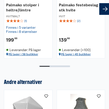
Palmako stolper i
Palmako festebeslag 4
heltre/limtre
stk hvite
HVITMALT
HVIT
☆
☆
☆
☆
☆
☆
☆
☆
☆
☆
(
1
)
(
2
)
Finnes i 5 varianter
Finnes i 8 størrelser
199
00
139
00
Leverandør: På lager
Leverandør (+100)
På lager i 38 butikker
På lager i 45 butikker
Andre alternativer
Om oss
Kundeservice
Nyheter
Butikker
Våre merkevarer