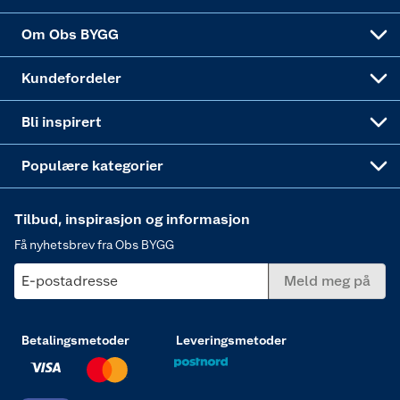
Sponsorvirksomheten
Coop Bedriftskort
Hytte og beredskapsutstyr
Dører
Om Obs BYGG
Obs BYGG Montering
Gavetips
Vindu
Kundefordeler
Annonserte varer
Hjem, rengjøring og hvitevarer
Bli inspirert
Varme
Populære kategorier
Tilbud, inspirasjon og informasjon
Få nyhetsbrev fra Obs BYGG
E-postadresse
Meld meg på
Betalingsmetoder
Leveringsmetoder