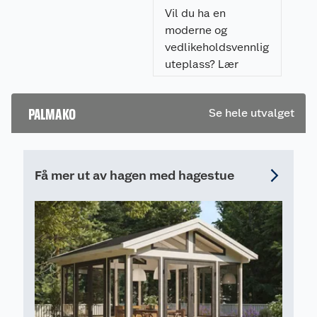
resultat.
Vil du ha en
moderne og
vedlikeholdsvennlig
uteplass? Lær
hvordan du legger
flisheller på
PALMAKO
Se hele utvalget
pidestaller enkelt,
raskt, og som gir et
profesjonelt
resultat.
Få mer ut av hagen med hagestue