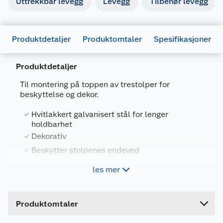
Uttrekkbar levegg
Levegg
Tilbehør levegg
Produktdetaljer
Produktomtaler
Spesifikasjoner
Produktdetaljer
Generelt
Til montering på toppen av trestolper for
Artikkelnummer
4743142061008
beskyttelse og dekor.
Leverandørens artikkelnummer
108302
Hvitlakkert galvanisert stål for lenger
holdbarhet
Størrelse
90 X 90 MM
Dekorativ
Farge
HVIT
Beskytter stolpenes endeved
Forpakningsmål
Festes med skruer
les mer
Bruttovekt
8 kg
Til montering på toppen av trestolper for
Høyde
14 cm
beskyttelse og dekor.
Produktomtaler
Lengde
24 cm