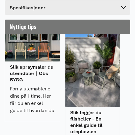
Bredde
23 cm
Spesifikasjoner
Nyttige tips
Slik spraymaler du
utemøbler | Obs
BYGG
Forny utemøblene
dine på 1 time. Her
får du en enkel
guide til hvordan du
Slik legger du
spraymaler
flisheller - En
utemøblene med et
enkel guide til
uteplassen
profesjonelt