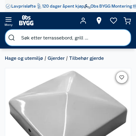
Lavprisløfte
120 dager åpent kjøp
Obs BYGG Montering
Meny
Hage og utemiljø
Gjerder
Tilbehør gjerde