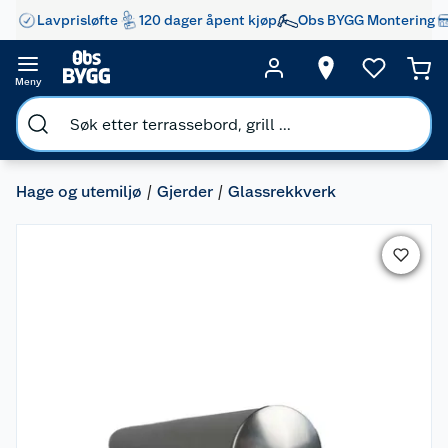
Lavprisløfte
120 dager åpent kjøp
Obs BYGG Montering
Meny
Hage og utemiljø
Gjerder
Glassrekkverk