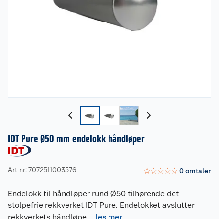
IDT Pure Ø50 mm endelokk håndløper
Art nr: 7072511003576
☆
☆
☆
☆
☆
0
omtaler
Endelokk til håndløper rund Ø50 tilhørende det
stolpefrie rekkverket IDT Pure. Endelokket avslutter
rekkverkets håndløpe
...
les mer