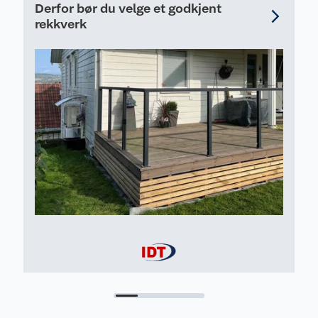
Derfor bør du velge et godkjent
rekkverk
Mål:
Tilpasset IDT Pure Håndløper rund Ø50 mm.