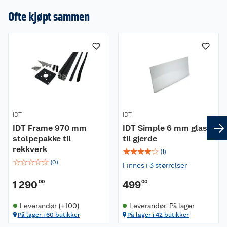
Ofte kjøpt sammen
IDT
IDT
IDT Frame 970 mm
IDT Simple 6 mm glass
stolpepakke til
til gjerde
rekkverk
☆
☆
☆
☆
☆
(
1
)
☆
☆
☆
☆
☆
(
0
)
Finnes i 3 størrelser
1 290
00
499
00
Leverandør (+100)
Leverandør: På lager
På lager i 60 butikker
På lager i 42 butikker