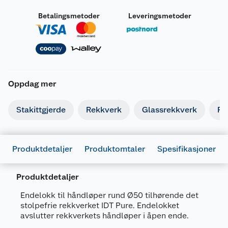
Betalingsmetoder
Leveringsmetoder
Oppdag mer
Stakittgjerde
Rekkverk
Glassrekkverk
Re
Produktdetaljer
Produktomtaler
Spesifikasjoner
Produktdetaljer
Endelokk til håndløper rund Ø50 tilhørende det
stolpefrie rekkverket IDT Pure. Endelokket
Generelt
avslutter rekkverkets håndløper i åpen ende.
Artikkelnummer
7072511003576