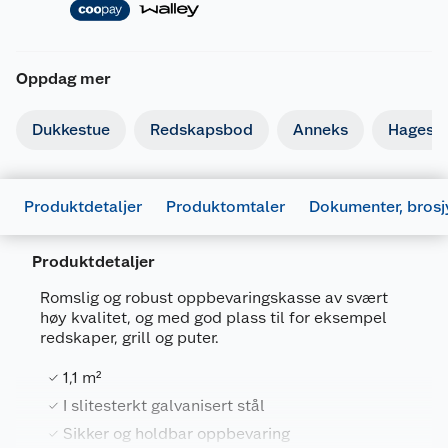
Oppdag mer
Dukkestue
Redskapsbod
Anneks
Hagest
Produktdetaljer
Produktomtaler
Dokumenter, brosj
Produktdetaljer
Romslig og robust oppbevaringskasse av svært
høy kvalitet, og med god plass til for eksempel
redskaper, grill og puter.
1,1 m²
Generelt
I slitesterkt galvanisert stål
Artikkelnummer
5060031210965
Sikker og holdbar oppbevaring
Leverandørens artikkelnummer
XU30002000