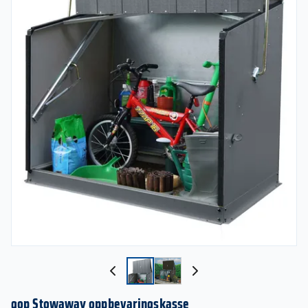
gop Stowaway oppbevaringskasse