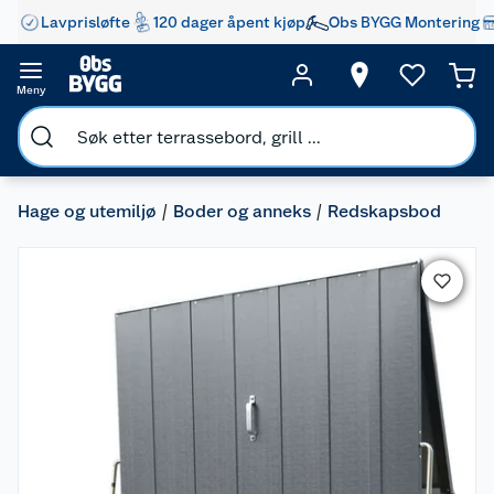
Lavprisløfte
120 dager åpent kjøp
Obs BYGG Montering
Meny
Hage og utemiljø
Boder og anneks
Redskapsbod