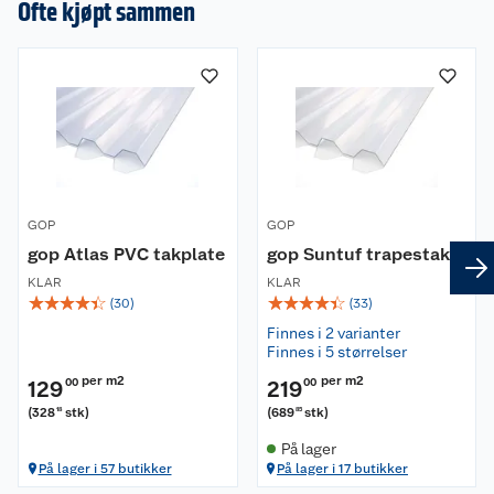
Ofte kjøpt sammen
GOP
GOP
gop Atlas PVC takplate
gop Suntuf trapestak
KLAR
KLAR
☆
☆
☆
☆
☆
☆
☆
☆
☆
☆
(
30
)
(
33
)
Finnes i 2 varianter
Finnes i 5 størrelser
per m2
per m2
129
00
219
00
(
328
stk
)
(
689
stk
)
18
85
På lager
På lager i 57 butikker
På lager i 17 butikker