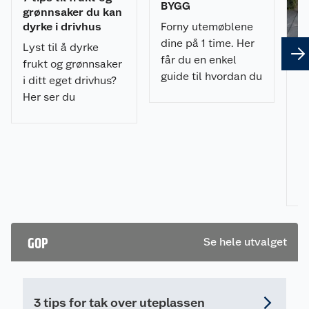
BYGG
grønnsaker du kan
Forny utemøblene
dyrke i drivhus
dine på 1 time. Her
Lyst til å dyrke
får du en enkel
frukt og grønnsaker
guide til hvordan du
i ditt eget drivhus?
Sl
spraymaler
fl
Her ser du
utemøblene med et
en
eksempler på hva
u
profesjonelt
du kan dyrke, og får
resultat.
Vi
ekspertens råd til
m
hvordan du kan
ve
gjøre det.
ut
hv
fl
GOP
Se hele utvalget
pi
ra
pr
re
3 tips for tak over uteplassen