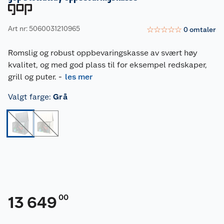
Art nr: 5060031210965
☆
☆
☆
☆
☆
0
omtaler
Romslig og robust oppbevaringskasse av svært høy
kvalitet, og med god plass til for eksempel redskaper,
grill og puter.
-
les mer
Valgt farge
:
Grå
00
13 649