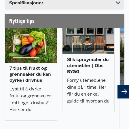
Dette produktet har ikke fått noen omtale ennå.
Spesifikasjoner
Hvis du kjøper produktet får du invitasjon til å gi
en omtale.
Nyttige tips
Slik spraymaler du
utemøbler | Obs
7 tips til frukt og
BYGG
grønnsaker du kan
Forny utemøblene
dyrke i drivhus
dine på 1 time. Her
Lyst til å dyrke
får du en enkel
frukt og grønnsaker
guide til hvordan du
i ditt eget drivhus?
Sl
spraymaler
fl
Her ser du
utemøblene med et
en
eksempler på hva
u
profesjonelt
du kan dyrke, og får
resultat.