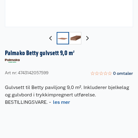
Palmako Betty gulvsett 9,0 m²
Art nr: 4743142057599
☆
☆
☆
☆
☆
0
omtaler
Gulvsett til Betty paviljong 9,0 m². Inkluderer bjelkelag
og gulvbord i trykkimpregnert utførelse.
BESTILLINGSVARE.
-
les mer