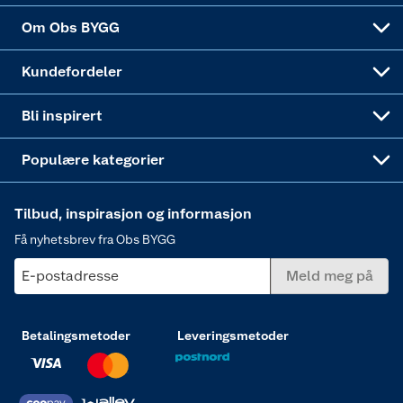
Sponsorvirksomheten
Coop Bedriftskort
Hytte og beredskapsutstyr
Dører
Om Obs BYGG
Obs BYGG Montering
Gavetips
Vindu
Kundefordeler
Annonserte varer
Hjem, rengjøring og hvitevarer
Bli inspirert
Varme
Populære kategorier
Tilbud, inspirasjon og informasjon
Få nyhetsbrev fra Obs BYGG
E-postadresse
Meld meg på
Betalingsmetoder
Leveringsmetoder