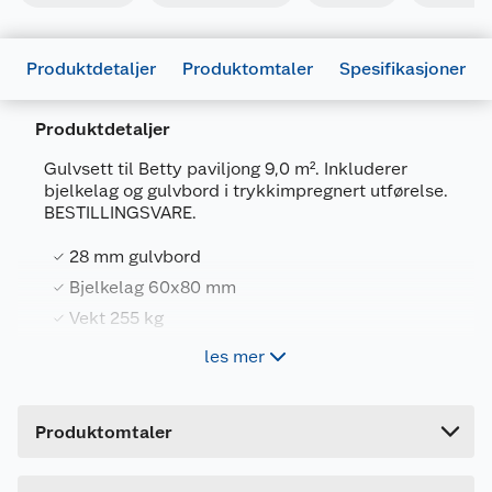
Produktdetaljer
Produktomtaler
Spesifikasjoner
Produktdetaljer
Gulvsett til Betty paviljong 9,0 m². Inkluderer
bjelkelag og gulvbord i trykkimpregnert utførelse.
Generelt
BESTILLINGSVARE.
Artikkelnummer
4743142057599
28 mm gulvbord
Leverandørens artikkelnummer
103090
Bjelkelag 60x80 mm
Farge
IMPREGNERT BRUN
Vekt 255 kg
Forpakningsmål
les mer
Bruttovekt
254.79 kg
Ta kontakt med ditt nærmeste Obs BYGG-
varehus for bestilling.
Høyde
36 cm
Produktomtaler
Lengde
300 cm
Bredde
59 cm