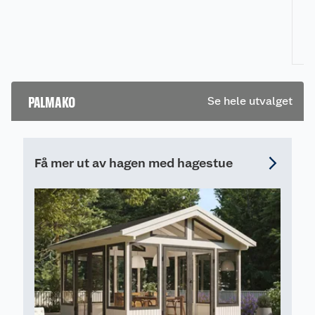
Vi
ekspertens råd til
m
hvordan du kan
ve
gjøre det.
ut
hv
fl
PALMAKO
Se hele utvalget
pi
ra
pr
re
Få mer ut av hagen med hagestue