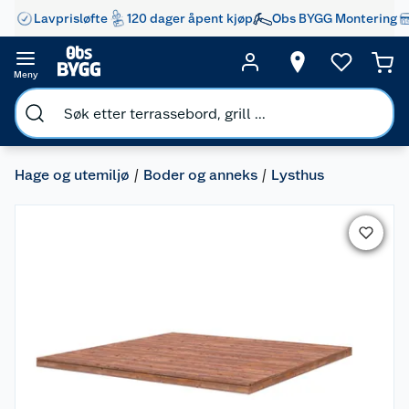
Lavprisløfte
120 dager åpent kjøp
Obs BYGG Montering
Meny
Hage og utemiljø
Boder og anneks
Lysthus