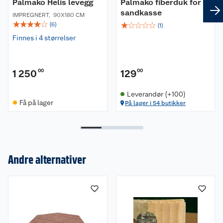
Palmako Helis levegg
Palmako fiberduk for
sandkasse
IMPREGNERT
,
90X180 CM
☆
☆
☆
☆
☆
☆
☆
☆
☆
☆
(
6
)
(
1
)
Finnes i 4 størrelser
1 250
00
129
00
Leverandør (+100)
Få på lager
På lager i 54 butikker
Andre alternativer
Om oss
Kundeservice
Nyheter
Butikker
Våre merkevarer