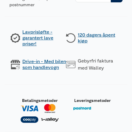
postnummer
Lavprisløfte -
120 dagers åpent
garantert lave
kjøp
priser!
Gebyrfri faktura
Drive-in - Med bilen
som handlevogn
med Walley
Betalingsmetoder
Leveringsmetoder