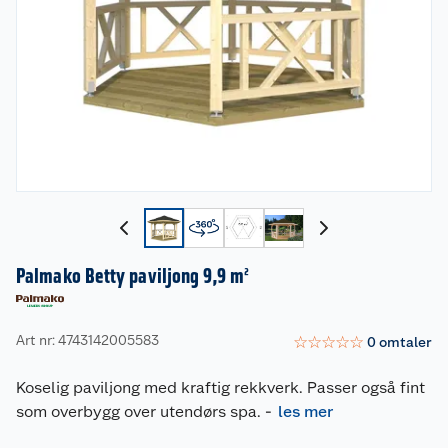
Palmako Betty paviljong 9,9 m²
Art nr: 4743142005583
☆
☆
☆
☆
☆
0
omtaler
Koselig paviljong med kraftig rekkverk. Passer også fint
som overbygg over utendørs spa.
-
les mer