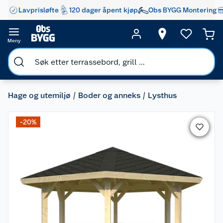
Lavprisløfte
120 dager åpent kjøp
Obs BYGG Montering
Meny
Hage og utemiljø
Boder og anneks
Lysthus
-20%