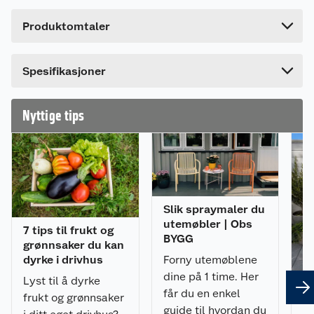
Høyde
72 cm
Paviljongen leveres som byggesett, ubehandlet
Produktomtaler
og uten taktekke.
Lengde
260 cm
Produsert i Nordisk saktevoksende gran.
Bredde
118 cm
Dette produktet har ikke fått noen omtale ennå.
Spesifikasjoner
Takbord 19 mm
Hvis du kjøper produktet får du invitasjon til å gi
Diameter: 337 cm
en omtale.
Kraftige limtrestolper 120x120 mm
Nyttige tips
Gulvsett kjøpes separat!
Egenskaper
Slik spraymaler du
Koselig paviljong med kraftig rekkverk.
utemøbler | Obs
Lag din koselig lille overbygde uteplass.
7 tips til frukt og
BYGG
grønnsaker du kan
Passer også fint som overbygg over utendørs
Forny utemøblene
dyrke i drivhus
spa.
dine på 1 time. Her
Leveres som byggesett med kraftig pre-
Lyst til å dyrke
får du en enkel
fabrikkert reisverk i limtre inkludert alt av
frukt og grønnsaker
guide til hvordan du
festemidler.