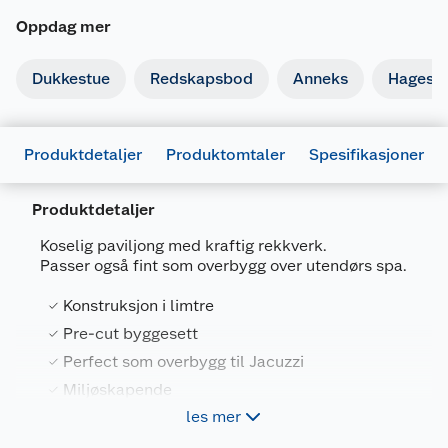
Oppdag mer
Dukkestue
Redskapsbod
Anneks
Hagest
Produktdetaljer
Produktomtaler
Spesifikasjoner
Produktdetaljer
Koselig paviljong med kraftig rekkverk.
Passer også fint som overbygg over utendørs spa.
Generelt
Artikkelnummer
4743142005583
Konstruksjon i limtre
Leverandørens artikkelnummer
103879
Pre-cut byggesett
Perfect som overbygg til Jacuzzi
Farge
UBEHANDLET
Miljøskapende
Forpakningsmål
les mer
Bruttovekt
722.68 kg
Materiale