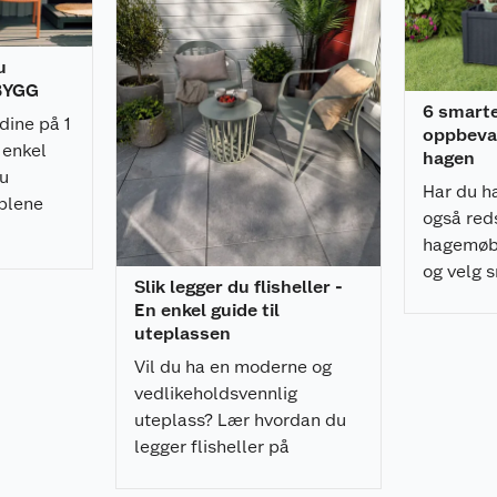
lt av festemidler.
overflatebehandling
u
ng.
 BYGG
6 smart
dine på 1
oppbevar
 enkel
hagen
du
Har du ha
blene
også reds
t
hagemøbl
og velg s
Slik legger du flisheller -
å oppbev
En enkel guide til
ditt. Her 
uteplassen
Vil du ha en moderne og
hjelp, så tar
vedlikeholdsvennlig
old til den
rbeidet / underlaget
uteplass? Lær hvordan du
legger flisheller på
pidestaller enkelt, raskt, og
lere og raskere.