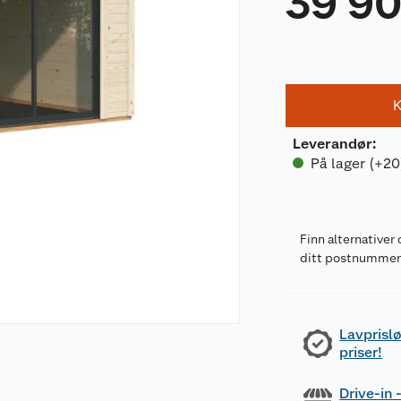
39 9
K
Leverandør
:
På lager (+20
Finn alternativer 
ditt postnumme
Lavprislø
priser!
Drive-in