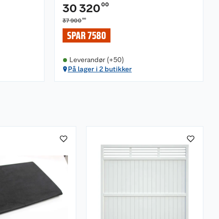
00
30 320
00
37 900
SPAR 7580
Leverandør (+50)
På lager i 2 butikker