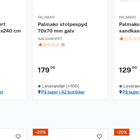
PALMAKO
PALMAKO
ert
Palmako stolpespyd
Palmako 
1x240 cm
70x70 mm galv
sandkas
☆
☆
☆
☆
GALVANISERT
☆
☆
☆
☆
☆
(
1
)
00
00
179
129
Leverandør (+100)
Leveran
er
På lager i 42 butikker
På lager
-20%
-20%