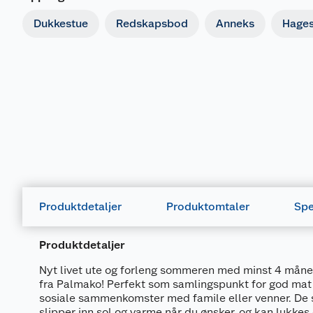
Dukkestue
Redskapsbod
Anneks
Hages
Produktdetaljer
Produktomtaler
Spe
Produktdetaljer
Nyt livet ute og forleng sommeren med minst 4 mån
fra Palmako! Perfekt som samlingspunkt for god mat 
sosiale sammenkomster med famile eller venner. De
slipper inn sol og varme når du ønsker, og kan lukkes