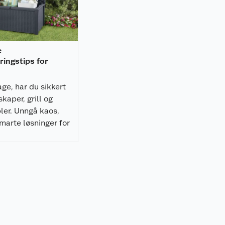
e
ingstips for
ge, har du sikkert
kaper, grill og
er. Unngå kaos,
marte løsninger for
are hageutstyret
er 6 tips!