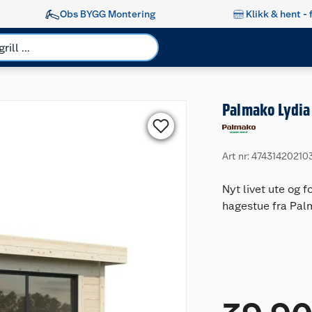
Obs BYGG Montering
Klikk & hent - 
Palmako Lydia 
Art nr: 47431420210
Nyt livet ute og
hagestue fra Pal