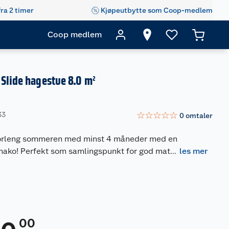
fra 2 timer
Kjøpeutbytte som Coop-medlem
Coop medlem
Slide hagestue 8.0 m²
☆
☆
☆
☆
☆
33
0
omtaler
 forleng sommeren med minst 4 måneder med en
mako! Perfekt som samlingspunkt for god mat
...
les mer
00