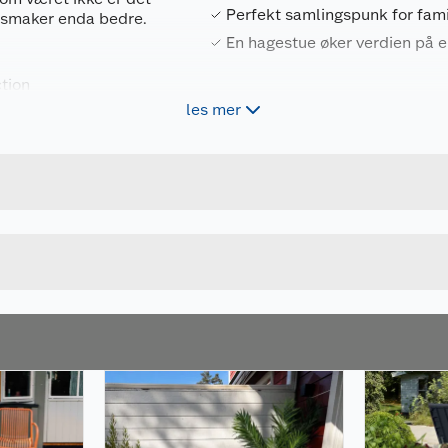
Perfekt samlingspunk for fami
n smaker enda bedre.
En hagestue øker verdien på
tion
eholdsfrie, og kan
les mer
Forpakningsmål
4743142021033
Bruttovekt
uminiumsprofiler, med
111034
Høyde
UBEHANDLET
Lengde
lt av festemidler
u kjøper produktet får du invitasjon til å gi en omtale.
Bredde
amilie og venner, og
neder.
slipper sol og varme
behov og ønske.
 og gir kortere