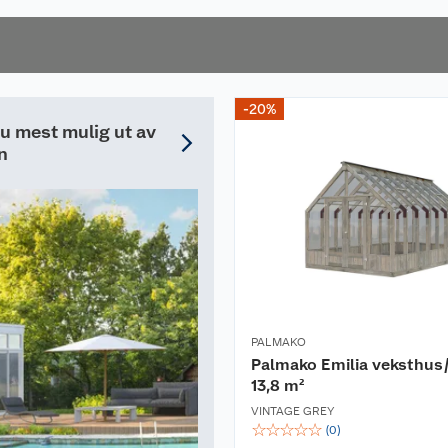
som gir et profesjonelt
resultat.
ritt taktekke kjøpes
å overflatebehandle
-20%
t etter montering for
du mest mulig ut av
n
ikehold av bolighus i
es.
kkspyler.
monteres. Etter at
t og tørt underlag,
PALMAKO
Palmako Emilia veksthus
13,8 m²
e og forløpende til
VINTAGE GREY
ne. Om arbeidet blir
☆
☆
☆
☆
☆
(
0
)
prosess er det viktig