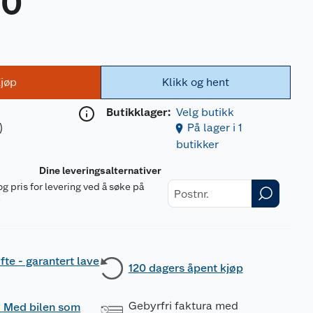
00
jøp
Klikk og hent
Butikklager:
Velg butikk
)
På lager i 1
butikker
Dine leveringsalternativer
og pris for levering ved å søke på
r
fte - garantert lave
120 dagers åpent kjøp
Gebyrfri faktura med
 - Med bilen som