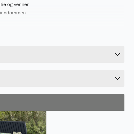
lie og venner
 eiendommen
580 kg
53 cm
445 cm
118 cm