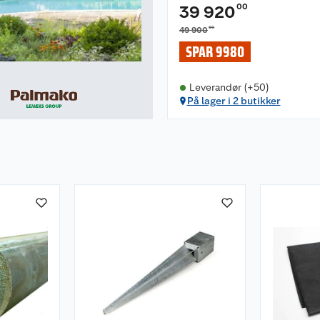
det ikke blir skadet.
00
39 920
00
49 900
SPAR 9980
Leverandør (+50)
På lager i 2 butikker