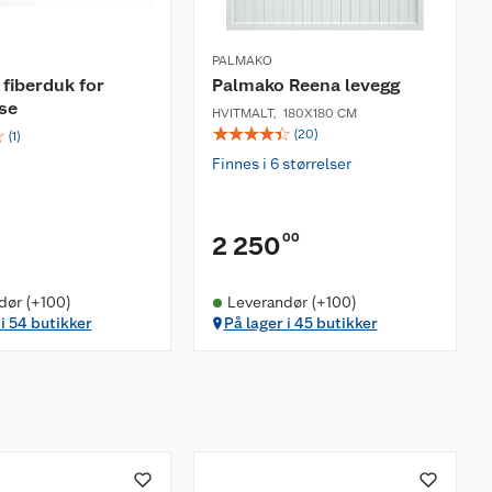
PALMAKO
fiberduk for
Palmako Reena levegg
se
HVITMALT
,
180X180 CM
☆
☆
☆
☆
☆
☆
(
20
)
(
1
)
Finnes i 6 størrelser
00
2 250
dør (+100)
Leverandør (+100)
 i 54 butikker
På lager i 45 butikker