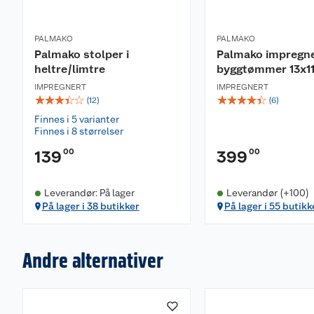
PALMAKO
PALMAKO
Palmako stolper i
Palmako impregn
heltre/limtre
byggtømmer 13x1
IMPREGNERT
IMPREGNERT
☆
☆
☆
☆
☆
☆
☆
☆
☆
☆
(
12
)
(
6
)
Finnes i 5 varianter
Finnes i 8 størrelser
00
00
139
399
Leverandør: På lager
Leverandør (+100)
På lager i 38 butikker
På lager i 55 butikk
Andre alternativer