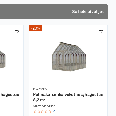
Se hele utvalget
-20%
PALMAKO
/hagestue
Palmako Emilia veksthus/hagestue
8,2 m²
VINTAGE GREY
☆
☆
☆
☆
☆
(
0
)