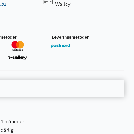
ogn
Walley
smetoder
Leveringsmetoder
 4 måneder
 dårlig