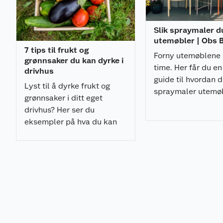
byggetid.
Leveres som byggesett inkludert skyvedører og a
Hagestuen leveres ubehandlet, og vi anbefaler 
Slik spraymaler d
utvendig og innvendig umiddelbart etter monteri
utemøbler | Obs
7 tips til frukt og
Forny utemøblene 
Dimensjoner
grønnsaker du kan dyrke i
time. Her får du en
drivhus
guide til hvordan 
Utv. mål: 285x291 cm
Lyst til å dyrke frukt og
spraymaler utemø
Skyvedører: Alu+Glass 4 mm herdet
grønnsaker i ditt eget
med et profesjonel
Takbord: 19 mm
drivhus? Her ser du
resultat.
Takvinkel: 1,0˚
eksempler på hva du kan
Brutto utv. grunnflate:
dyrke, og får ekspertens
råd til hvordan du kan gjøre
Montering
det.
Leveres som byggesett inkludert alt av festemidler.
Er man litt praktisk anlagt og har med litt monterings
montering normalt ikke mer enn en dag eller to i henh
medfølgende monteringsveilledningen dersom grunna
er klart.
Leveres pre-kuttet, noe som gjør byggeprosessen enk