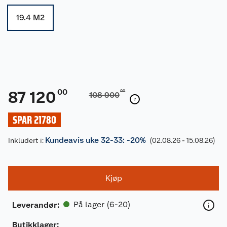
19.4 M2
00
87 120
00
108 900
SPAR 21780
Kundeavis uke 32-33: -20%
Inkludert i:
(02.08.26 - 15.08.26)
Kjøp
På lager (6-20)
Leverandør
:
Butikklager: