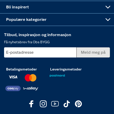
Annonserte varer
Hjem, rengjøring og hvitevarer
Bli inspirert
Varme
Populære kategorier
Tilbud, inspirasjon og informasjon
Få nyhetsbrev fra Obs BYGG
E-postadresse
Meld meg på
Betalingsmetoder
Leveringsmetoder