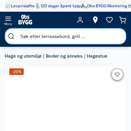
Lavprisløfte
120 dager åpent kjøp
Obs BYGG Montering
Meny
Hage og utemiljø
Boder og anneks
Hagestue
-20%