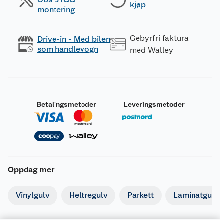
kjøp
montering
Gebyrfri faktura
Drive-in - Med bilen
som handlevogn
med Walley
Betalingsmetoder
Leveringsmetoder
Oppdag mer
Vinylgulv
Heltregulv
Parkett
Laminatgulv