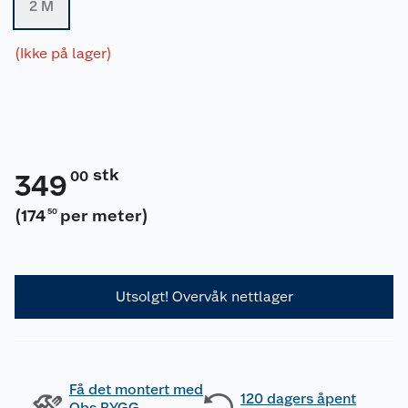
2 M
(Ikke på lager)
stk
00
349
(
174
per meter
)
50
Utsolgt! Overvåk nettlager
Få det montert med
120 dagers åpent
Obs BYGG