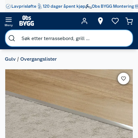
Lavprisløfte
120 dager åpent kjøp
Obs BYGG Montering
Meny
Gulv
Overgangslister