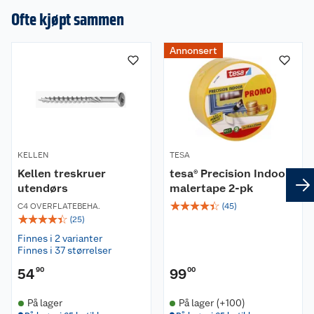
en omtale.
Ofte kjøpt sammen
Annonsert
KELLEN
TESA
Kellen treskruer
tesa® Precision Indoor
utendørs
malertape 2-pk
☆
☆
☆
☆
☆
C4 OVERFLATEBEHA.
(
45
)
☆
☆
☆
☆
☆
(
25
)
Finnes i 2 varianter
Finnes i 37 størrelser
54
90
99
00
På lager
På lager (+100)