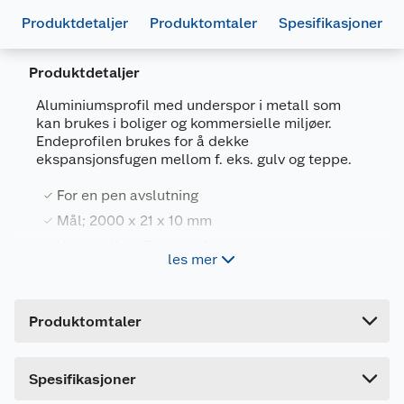
Produktdetaljer
Produktomtaler
Spesifikasjoner
Produktdetaljer
Generelt
Aluminiumsprofil med underspor i metall som
Artikkelnummer
5401014340826
kan brukes i boliger og kommersielle miljøer.
Endeprofilen brukes for å dekke
Leverandørens artikkelnummer
SFENPSILV
ekspansjonsfugen mellom f. eks. gulv og teppe.
Størrelse
2 M
For en pen avslutning
Farge
SILVER
Mål; 2000 x 21 x 10 mm
Forpakningsmål
Velg mellom 5 trendy farger
les mer
Bruttovekt
0.67 kg
Passer laminatgulv på mellom 7-12 mm og fås i 5
Høyde
1 cm
trendy farger: Silver, Champagne, Clay, Coffee &
Produktomtaler
Black.
Lengde
200 cm
Bredde
2.1 cm
Dette produktet har ikke fått noen omtale ennå.
Spesifikasjoner
Hvis du kjøper produktet får du invitasjon til å gi