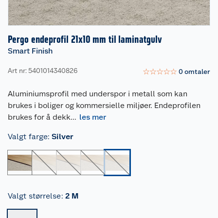
Pergo endeprofil 21x10 mm til laminatgulv
Smart Finish
Art nr: 5401014340826
☆
☆
☆
☆
☆
0
omtaler
Aluminiumsprofil med underspor i metall som kan
brukes i boliger og kommersielle miljøer. Endeprofilen
brukes for å dekk
...
les mer
Valgt farge
:
Silver
Valgt størrelse
:
2 M