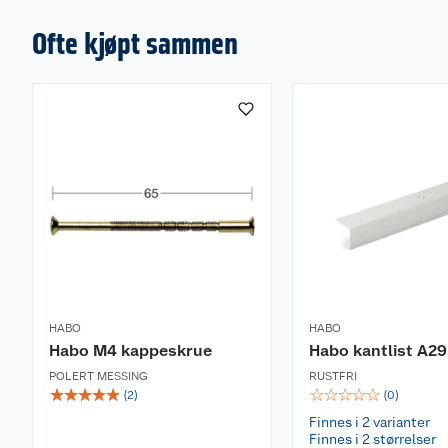
Ofte kjøpt sammen
HABO
HABO
Habo M4 kappeskrue
Habo kantlist A29
POLERT MESSING
RUSTFRI
☆
☆
☆
☆
☆
☆
☆
☆
☆
☆
(
2
)
(
0
)
Finnes i 2 varianter
Finnes i 2 størrelser