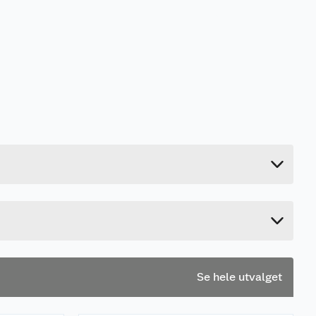
0.21 kg
103.5 cm
3.5 cm
3.5 cm
Se hele utvalget