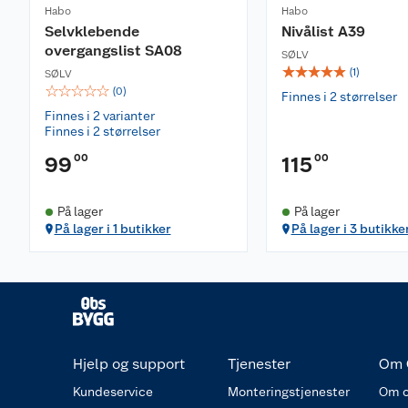
Habo
Habo
Selvklebende
Nivålist A39
overgangslist SA08
SØLV
☆
☆
☆
☆
☆
(
1
)
SØLV
☆
☆
☆
☆
☆
(
0
)
Finnes i 2 størrelser
Finnes i 2 varianter
Finnes i 2 størrelser
00
00
99
115
På lager
På lager
På lager i 1 butikker
På lager i 3 butikke
Hjelp og support
Tjenester
Om 
Kundeservice
Monteringstjenester
Om o