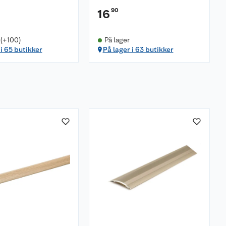
90
16
 (+100)
På lager
 i 65 butikker
På lager i 63 butikker