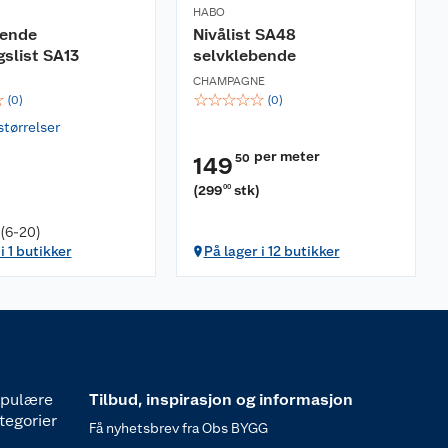
HABO
bende
Nivålist SA48
slist SA13
selvklebende
CHAMPAGNE
☆
☆
☆
☆
☆
☆
(
0
)
(
0
)
størrelser
per meter
50
149
(
299
stk
)
00
 (6-20)
i 1 butikker
På lager i 12 butikker
pulære
Tilbud, inspirasjon og informasjon
tegorier
Få nyhetsbrev fra Obs BYGG