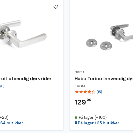
HABO
oit utvendig dørvrider
Habo Torino innvendig dø
(
6
)
KROM
☆
☆
☆
☆
☆
(
15
)
00
129
(+20)
På lager (+100)
i 64 butikker
På lager i 65 butikker