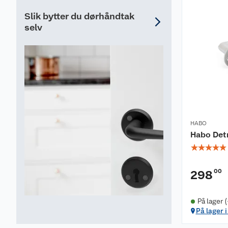
Slik bytter du dørhåndtak
selv
HABO
Habo Detr
☆
☆
☆
☆
☆
00
298
På lager 
På lager 