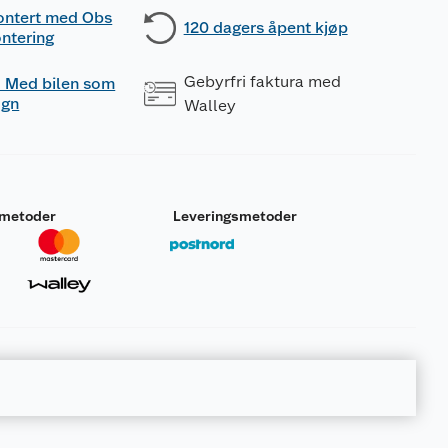
ontert med Obs
120 dagers åpent kjøp
ntering
Gebyrfri faktura med
 - Med bilen som
ogn
Walley
smetoder
Leveringsmetoder