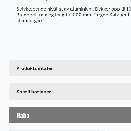
Selvklebende nivålist av aluminium. Dekker opp til 10
Bredde 41 mm og lengde 1000 mm. Farger: Sølv, grafit
champagne.
Generelt
Artikkelnummer
Leverandørens artikkelnummer
Produktomtaler
Farge
Spesifikasjoner
Habo