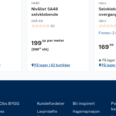
HABO
Habo
Nivålist SA48
Selvkle
selvklebende
overgang
GRÅ EIK
SØLV
☆
☆
☆
☆
☆
☆
☆
☆
☆
(
0
)
Finnes i 2 
per meter
50
199
00
169
(
399
stk
)
00
På lager
r
På lager i 62 butikker
På lager 
Obs BYGG
Kundefordeler
Bli inspirert
Po
ka
ss
Lavprisløfte
Hageinspirasjon