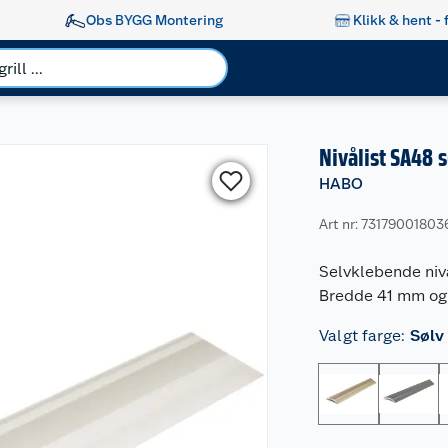
Obs BYGG Montering
Klikk & hent - 
Nivålist SA48 
HABO
Art nr: 73179001803
Selvklebende nivå
Bredde 41 mm og 
Valgt farge
:
Sølv