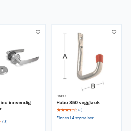
HABO
ino innvendig
Habo 850 veggkrok
r
☆
☆
☆
☆
☆
(
2
)
Finnes i 4 størrelser
☆
(
15
)