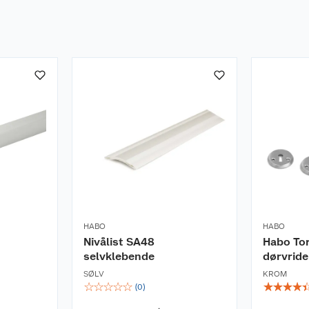
HABO
HABO
Nivålist SA48
Habo Tor
selvklebende
dørvride
SØLV
KROM
☆
☆
☆
☆
☆
☆
☆
☆
☆
(
0
)