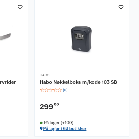
HABO
rvrider
Habo Nøkkelboks m/kode 103 SB
☆
☆
☆
☆
☆
(
0
)
00
299
På lager (+100)
På lager i 63 butikker