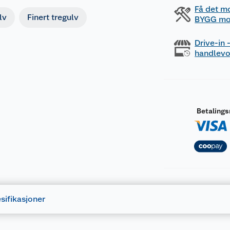
Få det m
lv
Finert tregulv
BYGG mo
Drive-in
handlev
Betaling
sifikasjoner