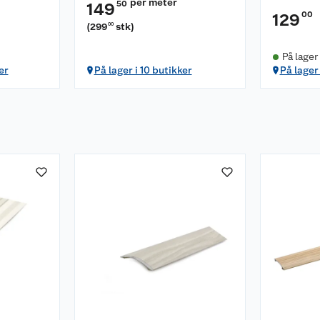
per meter
50
149
00
129
(
299
stk
)
00
På lager
er
På lager i 10 butikker
På lager