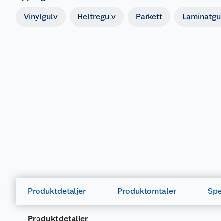
Vinylgulv
Heltregulv
Parkett
Laminatgu
Produktdetaljer
Produktomtaler
Spe
Produktdetaljer