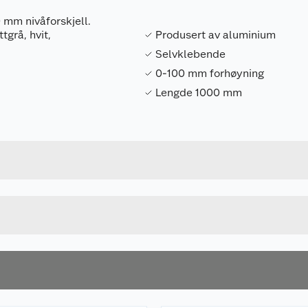
 mm nivåforskjell.
tgrå, hvit,
Produsert av aluminium
Selvklebende
0-100 mm forhøyning
Lengde 1000 mm
Forpakningsmål
7317900180361
Bruttovekt
18036
Høyde
SØLV
Lengde
Bredde