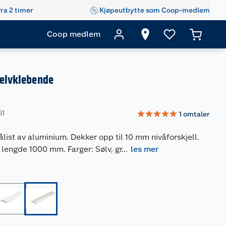
fra 2 timer
Kjøpeutbytte som Coop-medlem
Coop medlem
selvklebende
☆
☆
☆
☆
☆
61
1
omtaler
list av aluminium. Dekker opp til 10 mm nivåforskjell.
lengde 1000 mm. Farger: Sølv, gr
...
les mer