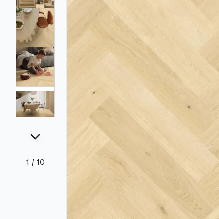
1
/
10