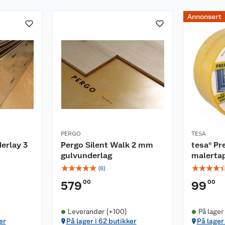
toleranse)
Annonsert
PERGO
TESA
erlay 3
Pergo Silent Walk 2 mm
tesa® Pr
gulvunderlag
malerta
☆
☆
☆
☆
☆
☆
☆
☆
☆
(
8
)
00
00
579
99
Leverandør (+100)
På lager
er
På lager i 62 butikker
På lager