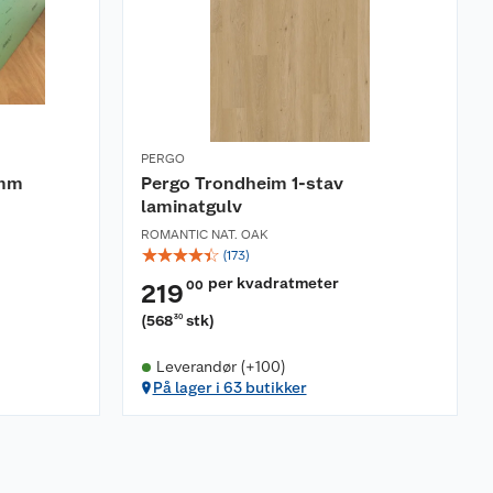
PERGO
 mm
Pergo Trondheim 1-stav
laminatgulv
ROMANTIC NAT. OAK
☆
☆
☆
☆
☆
(
173
)
per kvadratmeter
00
219
(
568
stk
)
30
Leverandør (+100)
På lager i 63 butikker