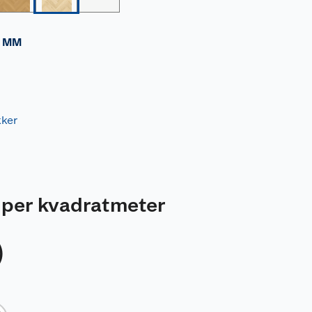
 MM
kker
per kvadratmeter
)