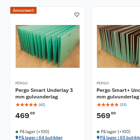
Rettholt 1,2 m (for å sjekke at gulvet er innenfor 
Tommestokk (målbånd)
Annonsert
Hammer
Sag
Blyant
Slagkloss
PERGO
PERGO
Pergo Smart Underlay 3
Pergo Smart+ Und
mm gulvunderlag
mm gulvunderlag
☆
☆
☆
☆
☆
☆
☆
☆
☆
☆
(
42
)
(
33
)
00
00
469
569
På lager (+100)
På lager (+100)
På lager i 64 butikker
På lager i 65 butikk