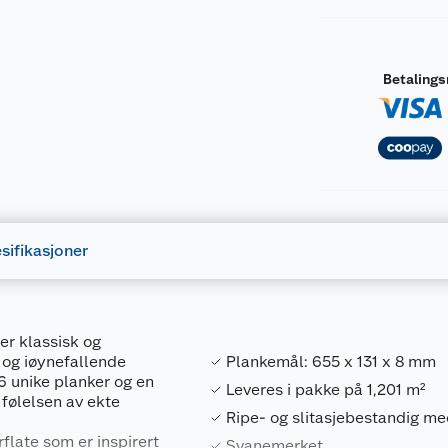
Betaling
sifikasjoner
r klassisk og
t og iøynefallende
Plankemål: 655 x 131 x 8 mm
56 unike planker og en
Leveres i pakke på 1,201 m²
 følelsen av ekte
Ripe- og slitasjebestandig me
rflate som er inspirert
Svanemerket