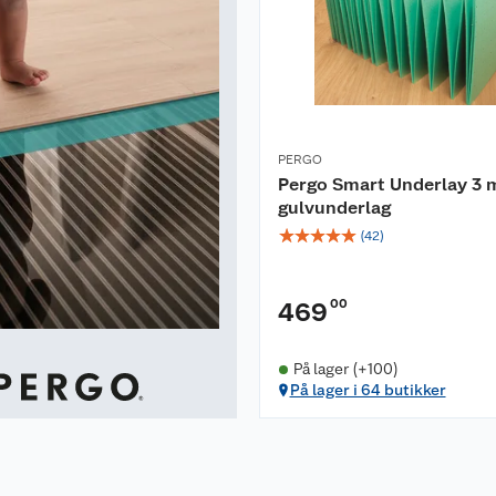
r gulvet vannbestand
 til fasingen.
PERGO
Pergo Smart Underlay 3
gulvunderlag
tt en syntetisk såpe,
☆
☆
☆
☆
☆
(
42
)
holdige såper som
lag som skaper et
00
469
llstendige
På lager (+100)
På lager i 64 butikker