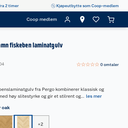
fra 2 timer
Kjøpeutbytte som Coop-medlem
Coop medlem
mn fiskeben laminatgulv
☆
☆
☆
☆
☆
304
0
omtaler
enslaminatgulv fra Pergo kombinerer klassisk og
d høy slitestyrke og gir et stilrent og
...
les mer
y oak
+
2