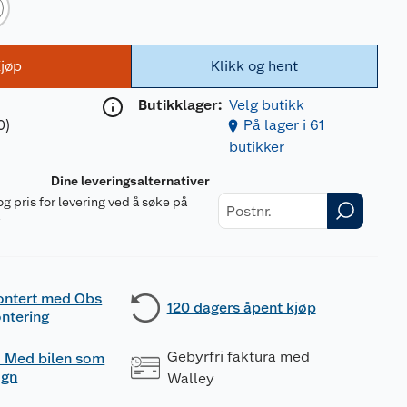
jøp
Klikk og hent
Butikklager:
Velg butikk
0)
På lager i 61
butikker
Dine leveringsalternativer
og pris for levering ved å søke på
r
ontert med Obs
120 dagers åpent kjøp
ntering
Gebyrfri faktura med
 - Med bilen som
ogn
Walley