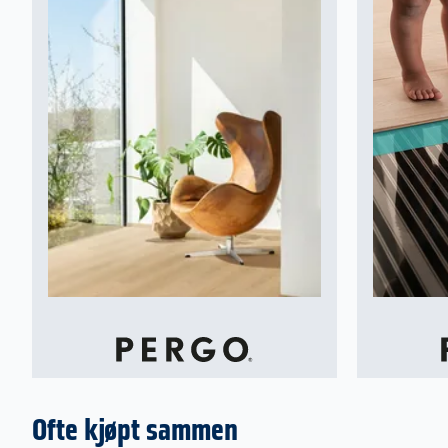
Vannbestandighet
Takket vare vår egenutviklede teknologi AquaSafe e
og bekymringsfritt med en vanntett overflate helt ned
STC rating
Klasse 32
Vedlikehold
Pergo-gulv er enkle å vedlikeholde i hverdagen. Beny
gjerne Pergo Floor Cleaner, og microfibermopp. Fett
grønnsåpe må ikke benyttes, da dette skaper et fett
skjoldete gulv.
Garanti
Livstidsgaranti for bruk i hjemmet (se pergo.no for fu
garantivilkår).
15 års vanngaranti.
Dette trenger du for å legge gulv
Ofte kjøpt sammen