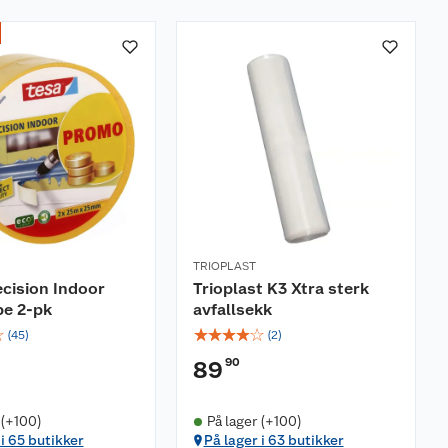
TRIOPLAST
ecision Indoor
Trioplast K3 Xtra sterk
pe 2-pk
avfallsekk
☆
☆
☆
☆
☆
☆
(
45
)
(
2
)
90
89
 (+100)
På lager (+100)
 i 65 butikker
På lager i 63 butikker