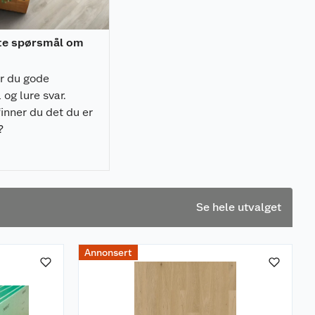
lte spørsmål om
er du gode
og lure svar.
inner du det du er
?
Se hele utvalget
Annonsert