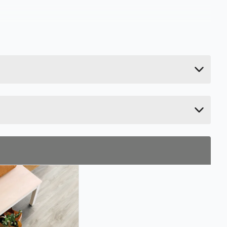
7.9 kg
11 cm
68.3 cm
14.8 cm