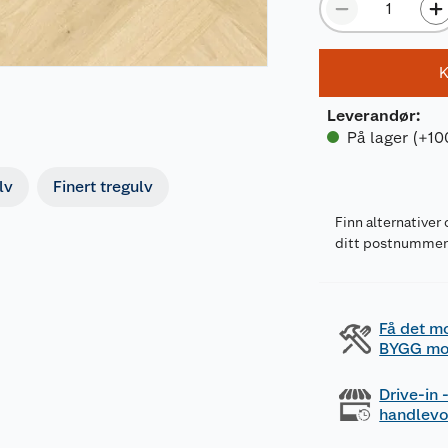
K
Leverandør
:
På lager (+10
lv
Finert tregulv
Finn alternativer 
ditt postnumme
Få det m
BYGG mo
Drive-in
handlev