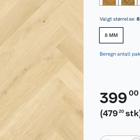
Valgt størrelse
:
8
8 MM
Beregn antall pa
00
399
(
479
stk
20