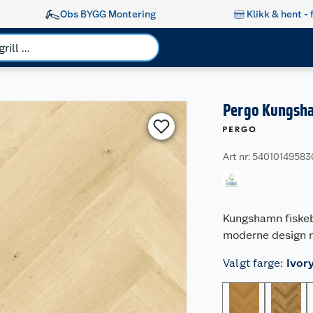
Obs BYGG Montering
Klikk & hent - 
Pergo Kungsha
Art nr: 5401014958
Kungshamn fiskeb
moderne design me
Valgt farge
:
Ivor