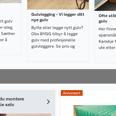
Gulvlegging - Vi legger ditt
Ofte sti
 rom skal gulvet
nye gulv
lt gulv
gulv
r undergulvet betong,
or-steg
tor trafikk som gang,
Bytte eller legge nytt gulv?
Her finn
ag med større
i Sæther
Obs BYGG tilbyr å legge
spørsmål 
g som kan f.eks
or å
gulv med profesjonelle
Kanskje f
valget. Påse at
v. Les
gulvleggere. Se pris og
ute etter
eggeanvisning) og at
o.
bestill her!
ickHeat fra Pergo.
 enkelt å installere
sprosjekter.
rdag, og Coop har hele
Annonsert
 du montere
ie selv
atenterte
 ved legging.