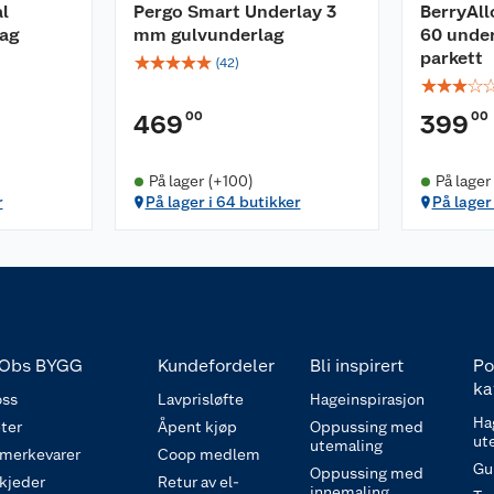
l
Pergo Smart Underlay 3
BerryAll
ag
mm gulvunderlag
60 under
parkett
☆
☆
☆
☆
☆
(
42
)
☆
☆
☆
☆
00
00
469
399
På lager (+100)
På lager
r
På lager i 64 butikker
På lager
Obs BYGG
Kundefordeler
Bli inspirert
Po
ka
ss
Lavprisløfte
Hageinspirasjon
Ha
ter
Åpent kjøp
Oppussing med
ut
utemaling
 merkevarer
Coop medlem
Gu
Oppussing med
 kjeder
Retur av el-
innemaling