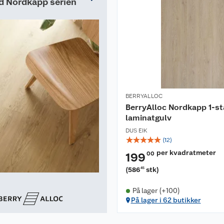
d Nordkapp serien
BERRYALLOC
BerryAlloc Nordkapp 1-st
laminatgulv
DUS EIK
☆
☆
☆
☆
☆
(
12
)
per kvadratmeter
00
199
(
586
stk
)
45
På lager (+100)
På lager i 62 butikker