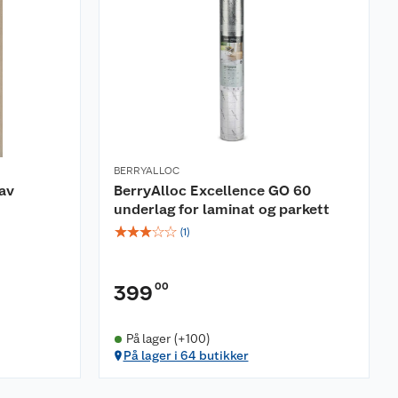
BERRYALLOC
av
BerryAlloc Excellence GO 60
underlag for laminat og parkett
☆
☆
☆
☆
☆
(
1
)
00
399
På lager (+100)
På lager i 64 butikker