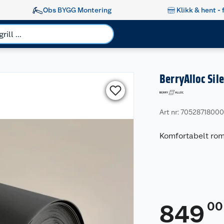
Obs BYGG Montering
Klikk & hent - 
BerryAlloc Sil
Art nr: 7052871800
Komfortabelt rom
00
849