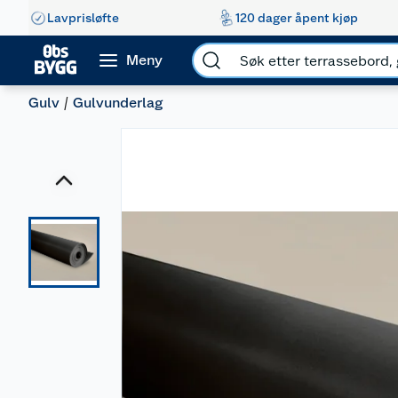
Lavprisløfte
120 dager åpent kjøp
Meny
Gulv
Gulvunderlag