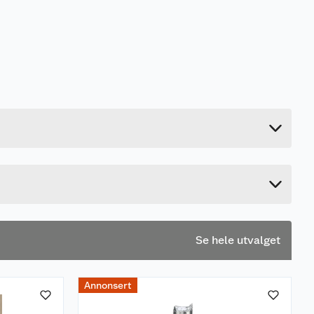
2.3 kg
120 cm
19 cm
19 cm
Se hele utvalget
Annonsert