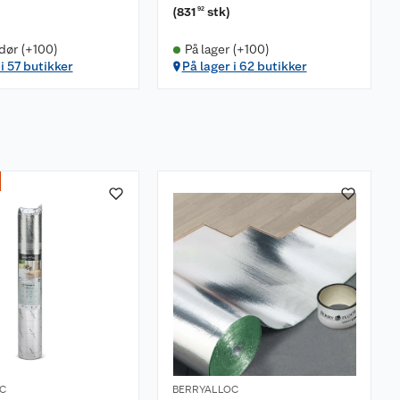
(
831
stk
)
92
dør (+100)
På lager (+100)
i 57 butikker
På lager i 62 butikker
C
BERRYALLOC