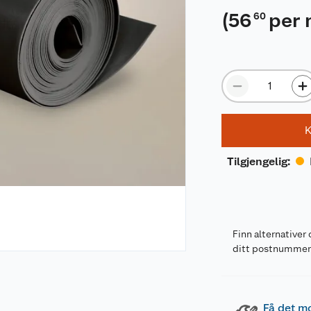
(
56
per
60
K
Tilgjengelig
:
Finn alternativer 
ditt postnumme
Få det m