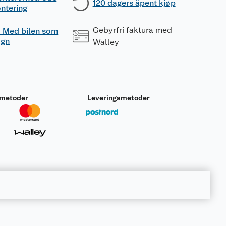
120 dagers åpent kjøp
ntering
Gebyrfri faktura med
 - Med bilen som
ogn
Walley
smetoder
Leveringsmetoder