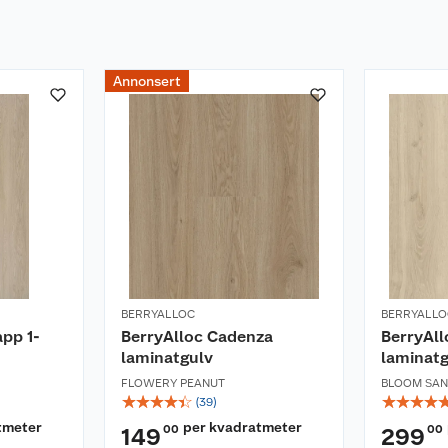
Annonsert
BERRYALLOC
BERRYALLO
pp 1-
BerryAlloc Cadenza
BerryAll
laminatgulv
laminatg
FLOWERY PEANUT
BLOOM SAN
☆
☆
☆
☆
☆
☆
☆
☆
☆
(
39
)
tmeter
per kvadratmeter
00
00
149
299