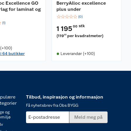
oc Excellence GO
BerryAlloc excellence
lag for laminat og
plus under
☆
☆
☆
☆
☆
(
0
)
☆
(
1
)
stk
00
1 195
(
119
per kvadratmeter
)
50
 (+100)
 i 64 butikker
Leverandør (+100)
pulære
Tilbud, inspirasjon og informasjon
tegorier
Få nyhetsbrev fra Obs BYGG
ge og
E-postadresse
Meld meg på
emiljø
lv