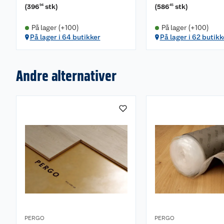
(
396
stk
)
(
586
stk
)
94
45
På lager (+100)
På lager (+100)
På lager i 64 butikker
På lager i 62 butikk
Andre alternativer
PERGO
PERGO