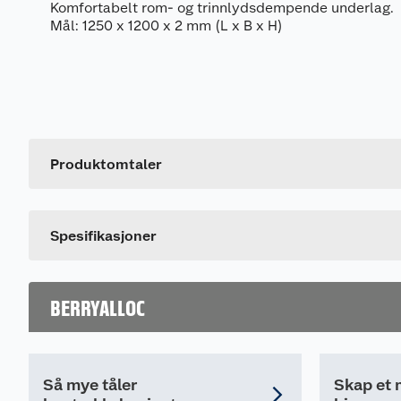
Komfortabelt rom- og trinnlydsdempende underlag.
Mål: 1250 x 1200 x 2 mm (L x B x H)
Generelt
Artikkelnummer
Leverandørens artikkelnummer
Produktomtaler
Dette produktet har ikke fått noen omtale ennå. Hvis d
Spesifikasjoner
BERRYALLOC
Så mye tåler
Skap et 