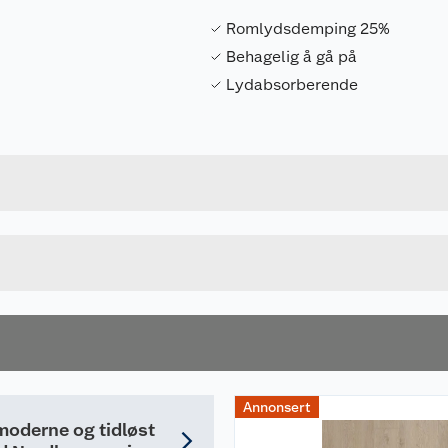
Romlydsdemping 25%
Behagelig å gå på
Lydabsorberende
Forpakningsmål
7052871800022
Bruttovekt
180002
Høyde
Lengde
u kjøper produktet får du invitasjon til å gi en omtale.
Bredde
Annonsert
moderne og tidløst