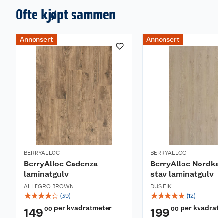
Ofte kjøpt sammen
Annonsert
Annonsert
BERRYALLOC
BERRYALLOC
BerryAlloc Cadenza
BerryAlloc Nordka
laminatgulv
stav laminatgulv
ALLEGRO BROWN
DUS EIK
☆
☆
☆
☆
☆
☆
☆
☆
☆
☆
(
39
)
(
12
)
per kvadratmeter
per kvadra
00
00
149
199