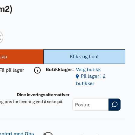
 m2
)
jøp
Klikk og hent
Butikklager:
Velg butikk
Få på lager
På lager i 2
butikker
Dine leveringsalternativer
og pris for levering ved å søke på
r
ontert med Obs