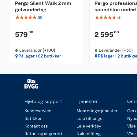
Pergo Silent Walk 2 mm
Pergo professiona
gulvunderlag
soundbloc underl
☆
☆
☆
☆
☆
☆
☆
☆
☆
☆
(
8
)
(
2
)
00
00
579
2 595
Leverandør (+100)
Leverandør (+50)
På lager i 62 butikker
På lager i 2 butikke
Hjelp og support
Tjenester
Om 
Kundeservice
Monteringstjenester
Om o
Butikker
Leie tilhenger
Nyhe
Kontakt oss
Leie verktøy
Våre
Retur- og angrerett
Nøkkelfiling
Våre