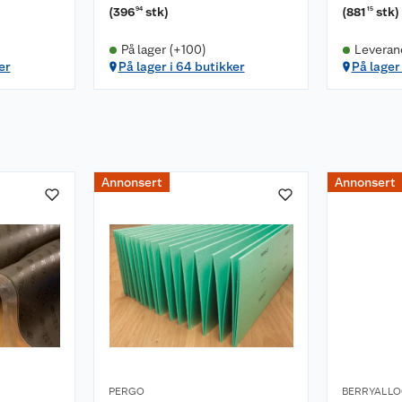
(
396
stk
)
(
881
stk
)
94
15
På lager (+100)
Leveran
er
På lager i 64 butikker
På lager 
Annonsert
Annonsert
PERGO
BERRYALLO