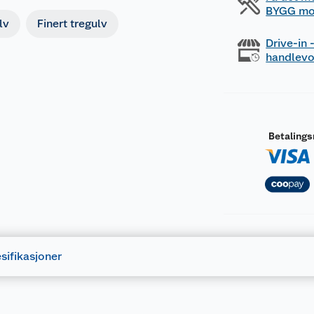
BYGG mo
lv
Finert tregulv
Drive-in
handlev
Betaling
sifikasjoner