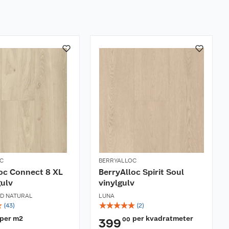
C
BERRYALLOC
oc Connect 8 XL
BerryAlloc Spirit Soul
ulv
vinylgulv
D NATURAL
LUNA
☆
☆
☆
☆
☆
☆
(
43
)
(
2
)
per m2
per kvadratmeter
00
399