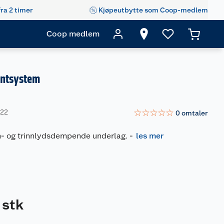
fra 2 timer
Kjøpeutbytte som Coop-medlem
Coop medlem
entsystem
☆
☆
☆
☆
☆
022
0
omtaler
- og trinnlydsdempende underlag.
-
les mer
stk