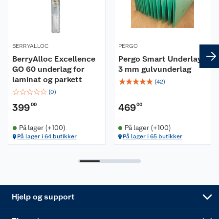
Butikker
Våre merkevarer
Kontakt oss
Våre kjeder
BERRYALLOC
PERGO
Retur- og angrerett
Kjøpsvilkår
Hageinspirasjon
BerryAlloc Excellence
Pergo Smart Underlay
GO 60 underlag for
3 mm gulvunderlag
Reklamasjon
Personvern
Lavprisløfte
Oppussing med utemaling
laminat og parkett
☆
☆
☆
☆
☆
(
42
)
☆
☆
☆
☆
☆
(
0
)
Ofte stilte spørsmål
Cookies
Åpent kjøp
Oppussing med innemaling
399
00
469
00
Pakkesporing
Monteringstjenester
Ledige stillinger
Coop medlem
Grillens verden
Hage og utemiljø
På lager (+100)
På lager (+100)
På lager i 64 butikker
På lager i 65 butikker
Leveringstid
Leie tilhenger
Bærekraft
Retur av el-avfall
Et varmere hjem
Gulv
Betalingsalternativer
Leie verktøy
Sikkerhetsdatablad
Drive in
Tips og råd
Trelast og byggevarer
Leveringsalternativer
Nøkkelfiling
Samvirkelag
Coop Mastercard
Live-shopping
Maling
Hjelp og support
Alle tjenester
Virksomheten
Klikk og hent
DIY-prosjekter
Verktøy