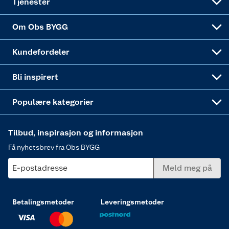
Tjenester
Sponsorvirksomheten
Coop Bedriftskort
Hytte og beredskapsutstyr
Dører
Om Obs BYGG
Obs BYGG Montering
Gavetips
Vindu
Kundefordeler
Annonserte varer
Hjem, rengjøring og hvitevarer
Bli inspirert
Varme
Populære kategorier
Tilbud, inspirasjon og informasjon
Få nyhetsbrev fra Obs BYGG
E-postadresse
Meld meg på
Betalingsmetoder
Leveringsmetoder