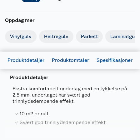
Oppdag mer
Vinylgulv
Heltregulv
Parkett
Laminatgulv
Produktdetaljer
Produktomtaler
Spesifikasjoner
Produktdetaljer
Ekstra komfortabelt underlag med en tykkelse på
2,5 mm, underlaget har svært god
trinnlydsdempende effekt.
Generelt
10 m2 pr rull
Artikkelnummer
5414404055910
Svært god trinnlydsdempende effekt
Leverandørens artikkelnummer
SEPLUS10
Forpakningsmål
Spesifikasjoner