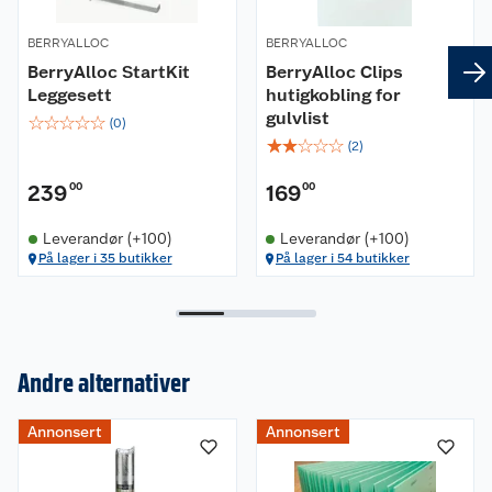
BERRYALLOC
BERRYALLOC
BerryAlloc StartKit
BerryAlloc Clips
Leggesett
hutigkobling for
gulvlist
☆
☆
☆
☆
☆
(
0
)
☆
☆
☆
☆
☆
(
2
)
239
00
169
00
Leverandør (+100)
Leverandør (+100)
På lager i 35 butikker
På lager i 54 butikker
Andre alternativer
Om oss
Annonsert
Annonsert
Kundeservice
Nyheter