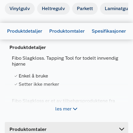
Vinylgulv
Heltregulv
Parkett
Laminatgulv
Produktdetaljer
Produktomtaler
Spesifikasjoner
Produktdetaljer
Fibo Slagkloss. Tapping Tool for todelt innvendig
hjørne
Generelt
Enkel å bruke
Artikkelnummer
7039490427816
Setter ikke merker
Leverandørens artikkelnummer
400584_1P
Fibo Slagkloss er et av tilbehørsproduktene fra
Forpakningsmål
Fibo som gjør monteringsjobben mye enklere. I
les mer
motsetning til alternativer, så etterlater den seg
Bruttovekt
0.21 kg
ikke merker når den synlige delen av todelt
Høyde
1.5 cm
innvendig hjørnelist monteres.
Produktomtaler
Lengde
20 cm