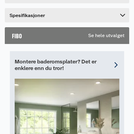
Bredde
7 cm
Dette produktet har ikke fått noen omtale ennå.
Spesifikasjoner
Hvis du kjøper produktet får du invitasjon til å gi
en omtale.
FIBO
Se hele utvalget
Montere baderomsplater? Det er
enklere enn du tror!