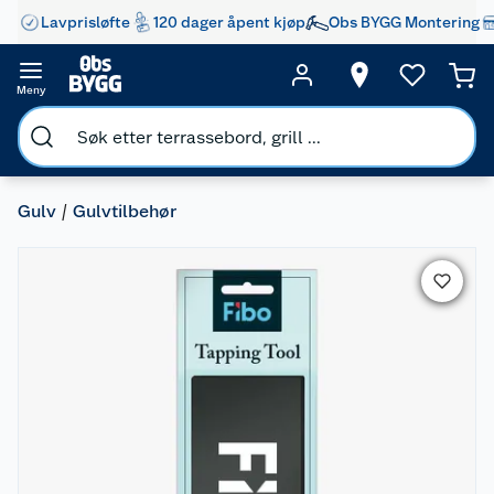
Lavprisløfte
120 dager åpent kjøp
Obs BYGG Montering
Meny
Gulv
Gulvtilbehør