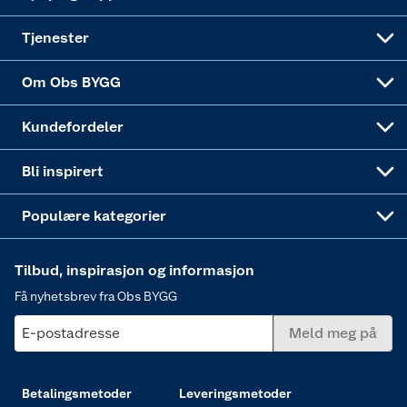
Alle tjenester
Virksomheten
Klikk og hent
DIY-prosjekter
Verktøy
Tjenester
Sponsorvirksomheten
Coop Bedriftskort
Hytte og beredskapsutstyr
Dører
Om Obs BYGG
Obs BYGG Montering
Gavetips
Vindu
Kundefordeler
Annonserte varer
Hjem, rengjøring og hvitevarer
Bli inspirert
Varme
Populære kategorier
Tilbud, inspirasjon og informasjon
Få nyhetsbrev fra Obs BYGG
E-postadresse
Meld meg på
Betalingsmetoder
Leveringsmetoder