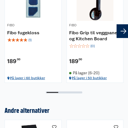
FIBO
FIBO
Fibo fugekloss
Fibo Grip til veggpanel
og Kitchen Board
☆
☆
☆
☆
☆
(
1
)
☆
☆
☆
☆
☆
(
0
)
189
00
189
00
På lager (6-20)
På lager i 60 butikker
På lager i 50 butikker
Andre alternativer
Om oss
Kundeservice
Nyheter