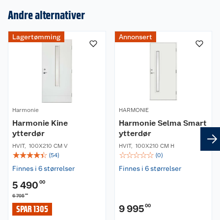
Andre alternativer
Lagertømming
Annonsert
Om oss
Kundeservice
Nyheter
Butikker
Våre merkevarer
Harmonie
HARMONIE
Harmonie Kine
Harmonie Selma Smart
Kontakt oss
Våre kjeder
ytterdør
ytterdør
HVIT
,
100X210 CM V
HVIT
,
100X210 CM H
Retur- og angrerett
Kjøpsvilkår
Hageinspirasjon
☆
☆
☆
☆
☆
☆
☆
☆
☆
☆
(
54
)
(
0
)
Finnes i 6 størrelser
Finnes i 6 størrelser
Reklamasjon
Personvern
Lavprisløfte
Oppussing med utemaling
5 490
00
Ofte stilte spørsmål
00
6 795
Cookies
Åpent kjøp
Oppussing med innemaling
9 995
00
SPAR 1305