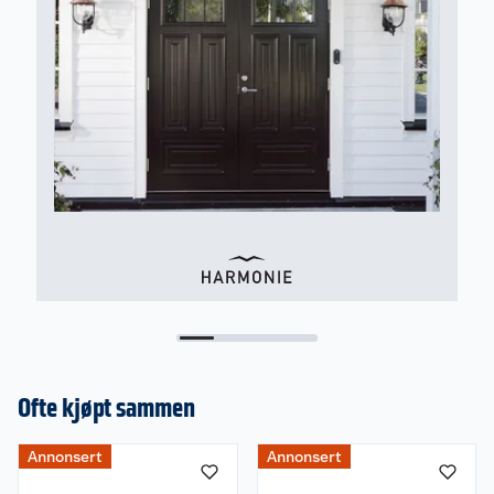
betyr at døren holder bedre på varmen.
Markedsstandarden for U-verdi er mellom 0,7 og
1,4
Garanti
Leveres med 10 års formgaranti. På innadslående
dører gis det ingen formgaranti.
Ofte kjøpt sammen
Annonsert
Annonsert