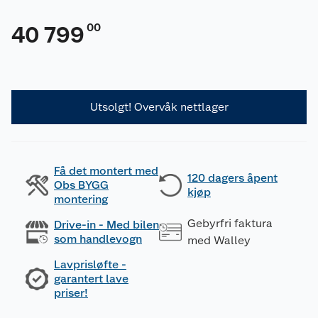
00
40 799
Utsolgt! Overvåk nettlager
Få det montert med
120 dagers åpent
Obs BYGG
kjøp
montering
Gebyrfri faktura
Drive-in - Med bilen
som handlevogn
med Walley
Lavprisløfte -
garantert lave
priser!