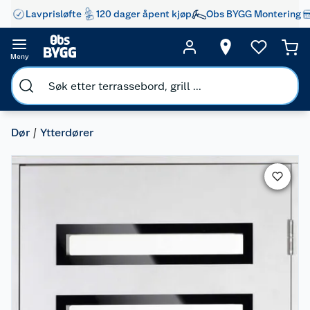
Lavprisløfte
120 dager åpent kjøp
Obs BYGG Montering
Meny
Dør
Ytterdører