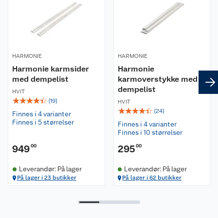
HARMONIE
HARMONIE
Harmonie karmsider
Harmonie
med dempelist
karmoverstykke med
dempelist
HVIT
☆
☆
☆
☆
☆
(
19
)
HVIT
☆
☆
☆
☆
☆
(
24
)
Finnes i 4 varianter
Finnes i 5 størrelser
Finnes i 4 varianter
Finnes i 10 størrelser
949
00
295
00
Leverandør: På lager
Leverandør: På lager
På lager i 23 butikker
På lager i 62 butikker