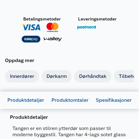
Betalingsmetoder
Leveringsmetoder
Oppdag mer
Innerdører
Dørkarm
Dørhåndtak
Tilbehør 
Produktdetaljer
Produktomtaler
Spesifikasjoner
Produktdetaljer
Generelt
Tangen er en stilren ytterdør som passer til
Artikkelnummer
7072354030852
moderne byggestil. Tangen har 4-lags sotet glass