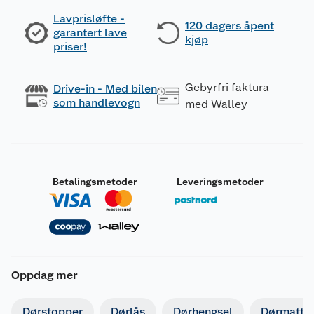
Lavprisløfte -
120 dagers åpent
garantert lave
kjøp
priser!
Gebyrfri faktura
Drive-in - Med bilen
som handlevogn
med Walley
Betalingsmetoder
Leveringsmetoder
Oppdag mer
Dørstopper
Dørlås
Dørhengsel
Dørmatte