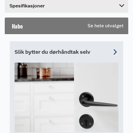
Bredde
6.5 cm
Leveres i pakke med 2 stk.
Spesifikasjoner
Habo
Se hele utvalget
Slik bytter du dørhåndtak selv