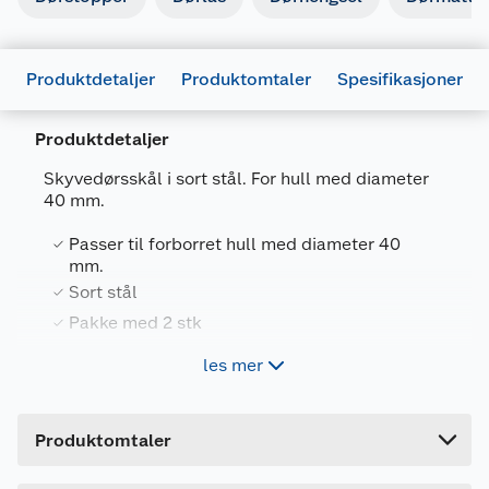
Produktdetaljer
Produktomtaler
Spesifikasjoner
Produktdetaljer
Skyvedørsskål i sort stål. For hull med diameter
40 mm.
Generelt
Artikkelnummer
7317900189784
Passer til forborret hull med diameter 40
mm.
Leverandørens artikkelnummer
18978
Sort stål
Farge
SVART
Pakke med 2 stk
Forpakningsmål
les mer
Bruttovekt
0.02 kg
Skyvedørsskål av stål som brukes til
skyvedørsbeslag. Den passer til standard
Høyde
1.7 cm
skyvedører hvor det er forborret hull med
Produktomtaler
diameter 40 mm.
Lengde
17 cm