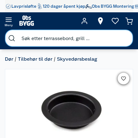
Lavprisløfte
120 dager åpent kjøp
Obs BYGG Montering
Meny
Dør
Tilbehør til dør
Skyvedørsbeslag