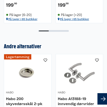
199
00
199
00
På lager (6-20)
På lager (+20)
På lager i 65 butikker
På lager i 65 butikker
Andre alternativer
Om oss
Lagertømming
Kundeservice
Nyheter
Butikker
Våre merkevarer
Kontakt oss
Våre kjeder
HABO
HABO
Retur- og angrerett
Kjøpsvilkår
Hageinspirasjon
Habo 200
Habo A13188-19
skyvedørsskål 2-pk
innvendig dørvrider