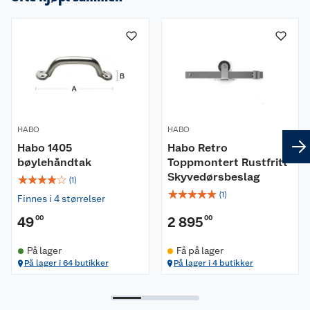
HABO
HABO
Habo 1405
Habo Retro
bøylehåndtak
Toppmontert Rustfritt
Skyvedørsbeslag
☆
☆
☆
☆
☆
(
1
)
☆
☆
☆
☆
☆
(
1
)
Finnes i 4 størrelser
49
00
2 895
00
På lager
Få på lager
På lager i 64 butikker
På lager i 4 butikker