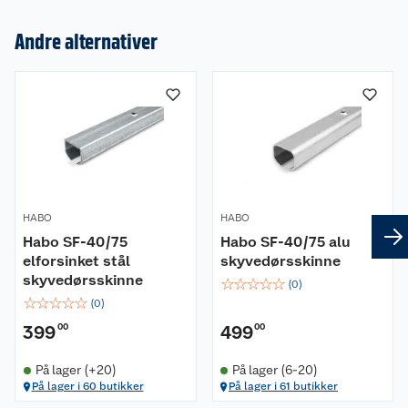
Andre alternativer
Om oss
Kundeservice
Nyheter
Butikker
Våre merkevarer
Kontakt oss
Våre kjeder
HABO
HABO
Retur- og angrerett
Kjøpsvilkår
Hageinspirasjon
Habo SF-40/75
Habo SF-40/75 alu
elforsinket stål
skyvedørsskinne
Reklamasjon
Personvern
Lavprisløfte
Oppussing med utemaling
skyvedørsskinne
☆
☆
☆
☆
☆
(
0
)
☆
☆
☆
☆
☆
(
0
)
Ofte stilte spørsmål
Cookies
Åpent kjøp
Oppussing med innemaling
399
00
499
00
Pakkesporing
Monteringstjenester
Ledige stillinger
Coop medlem
Grillens verden
Hage og utemiljø
På lager (+20)
På lager (6-20)
På lager i 60 butikker
På lager i 61 butikker
Leveringstid
Leie tilhenger
Bærekraft
Retur av el-avfall
Et varmere hjem
Gulv