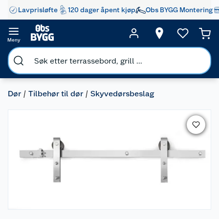
Lavprisløfte
120 dager åpent kjøp
Obs BYGG Montering
Meny
Dør
Tilbehør til dør
Skyvedørsbeslag