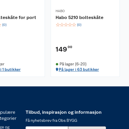
HABO
teskåte for port
Habo 5210 bolteskåte
☆
☆
☆
☆
☆
☆
(
0
)
(
0
)
00
149
ger
På lager (6-20)
i 1 butikker
På lager i 63 butikker
pulære
Tilbud, inspirasjon og informasjon
tegorier
Få nyhetsbrev fra Obs BYGG
ge og