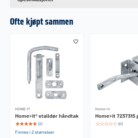
Ofte kjøpt sammen
HOME-IT
Home>it
Home>it® stalldør håndtak
Home>it 7237315 
☆
☆
☆
☆
☆
☆
☆
☆
☆
☆
(
2
)
(
0
)
Finnes i 2 størrelser