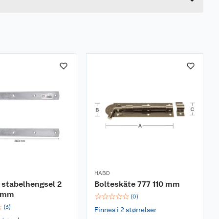
HABO
 stabelhengsel 2
Bolteskåte 777 110 mm
0 mm
☆
☆
☆
☆
☆
(
0
)
☆
(
3
)
Finnes i 2 størrelser