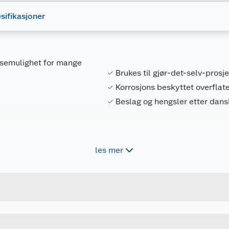
sifikasjoner
låsemulighet for mange
Brukes til gjør-det-selv-prosj
Korrosjons beskyttet overflate
Beslag og hengsler etter dan
les mer
Forpakningsmål
5708614205518
Bruttovekt
20551
Høyde
267 MM
Lengde
u kjøper produktet får du invitasjon til å gi en omtale.
Bredde