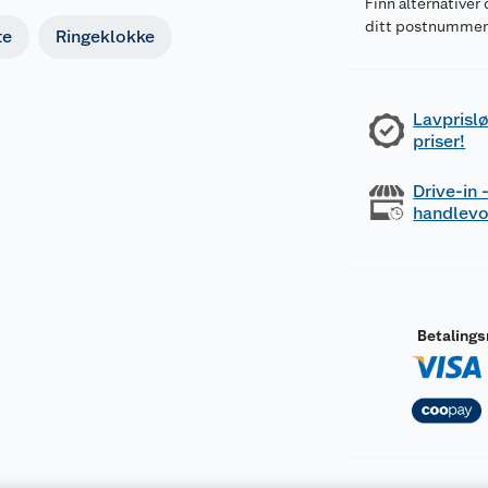
Finn alternativer 
ditt postnumme
te
Ringeklokke
Lavprislø
priser!
Drive-in
handlev
Betaling