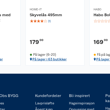
HOME-IT
HABO
s med
Skyvelås 495mm
Habo Bol
t
☆
☆
☆
☆
☆
☆
☆
☆
☆
(
1
)
00
00
179
169
På lager (6-20)
Få på la
er
På lager i 63 butikker
På lager 
Obs BYGG
Kundefordeler
Bli inspirert
Po
ka
ss
Lavprisløfte
Hageinspirasjon
Ha
ter
Åpent kjøp
Oppussing med