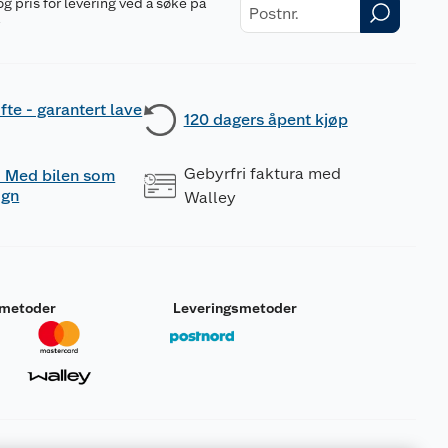
og pris for levering ved å søke på
r
fte - garantert lave
120 dagers åpent kjøp
Gebyrfri faktura med
 - Med bilen som
ogn
Walley
smetoder
Leveringsmetoder