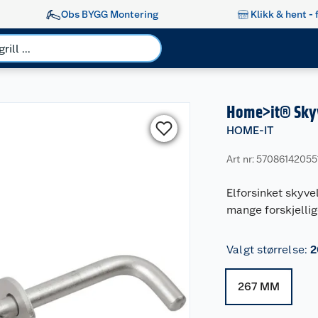
Obs BYGG Montering
Klikk & hent - 
Home>it® Skyv
HOME-IT
Art nr: 57086142055
Elforsinket skyve
mange forskjellig
Valgt størrelse
:
2
267 MM