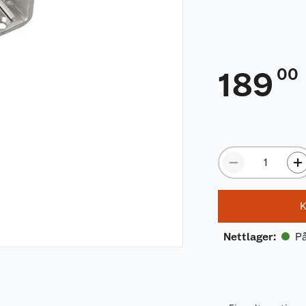
00
189
K
På
Nettlager
: