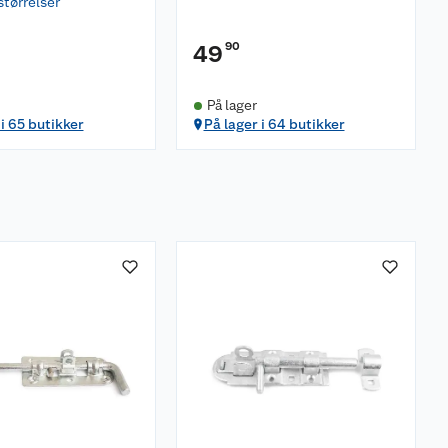
størrelser
90
49
På lager
 i 65 butikker
På lager i 64 butikker