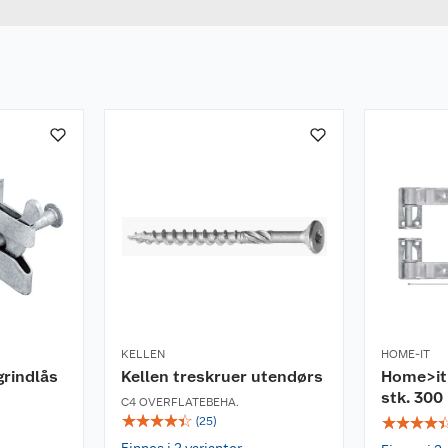
KELLEN
HOME-IT
grindlås
Kellen treskruer utendørs
Home>it
stk. 30
C4 OVERFLATEBEHA.
☆
☆
☆
☆
☆
☆
☆
☆
☆
(
25
)