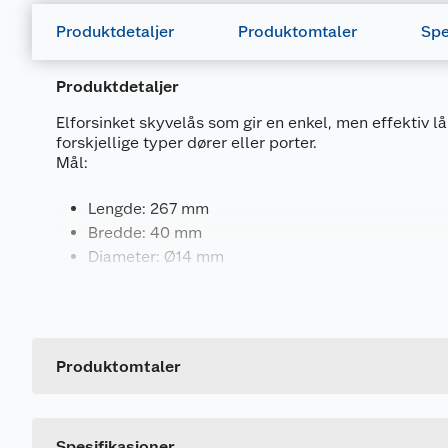
Produktdetaljer
Produktomtaler
Spe
Produktdetaljer
Elforsinket skyvelås som gir en enkel, men effektiv 
forskjellige typer dører eller porter.
Mål:
Lengde: 267 mm
Bredde: 40 mm
Diameter: Ø14 mm
Spesifikasjoner
Generelt
Artikkelnummer
Antall per pakning: 1 stk.
Leverandørens artikkelnummer
Inkl. skruer
Produktomtaler
Materiale: stål
Størrelse
Overflate: Elforsinket
Dette produktet har ikke fått noen omtale ennå. Hvis d
Spesifikasjoner