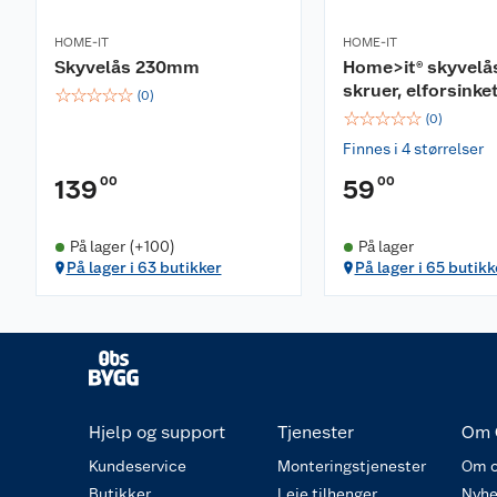
HOME-IT
HOME-IT
Skyvelås 230mm
Home>it® skyvelå
skruer, elforsinke
☆
☆
☆
☆
☆
(
0
)
☆
☆
☆
☆
☆
(
0
)
Finnes i 4 størrelser
00
00
139
59
På lager (+100)
På lager
På lager i 63 butikker
På lager i 65 butikk
Hjelp og support
Tjenester
Om 
Kundeservice
Monteringstjenester
Om o
Butikker
Leie tilhenger
Nyhe