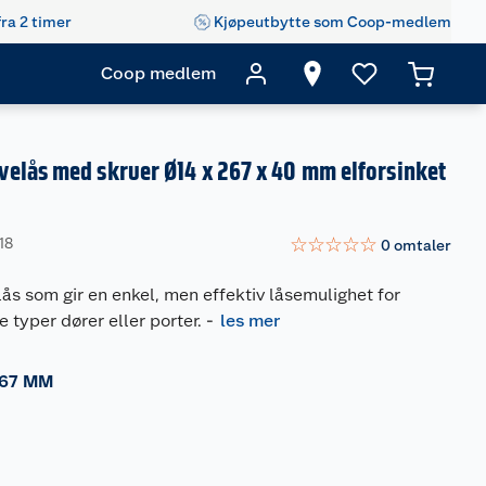
fra 2 timer
Kjøpeutbytte som Coop-medlem
Coop medlem
elås med skruer Ø14 x 267 x 40 mm elforsinket
☆
☆
☆
☆
☆
18
0
omtaler
lås som gir en enkel, men effektiv låsemulighet for
e typer dører eller porter.
-
les mer
67 MM