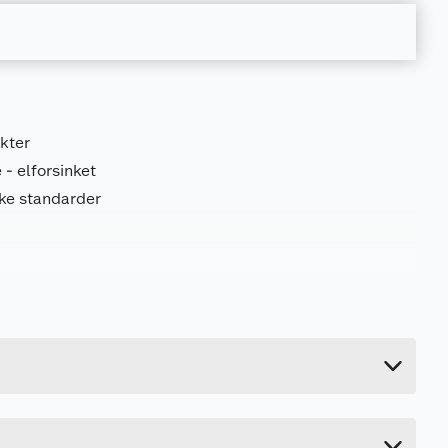
ekter
 - elforsinket
ske standarder
0.58 kg
1.4 cm
30 cm
3 cm