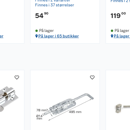
Finnes i 2 varianter
Finnes i 2 
Finnes i 37 størrelser
90
00
54
119
På lager
På lager
er
På lager i 65 butikker
På lager