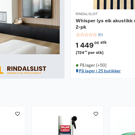
RINDALSLIST
Whisper lys eik akustikk 
2-pk
☆
☆
☆
☆
☆
(
0
)
stk
00
1 449
(
724
per stk
)
50
På lager (+50)
På lager i 25 butikker