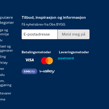
pulære
Tilbud, inspirasjon og informasjon
tegorier
Få nyhetsbrev fra Obs BYGG
ge og
E-postadresse
Meld meg på
emiljø
lv
last og
ggevarer
Betalingsmetoder
Leveringsmetoder
ling
rktøy
rer
ndu
em,
ngjøring
itevarer
rme