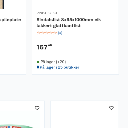
RINDALSLIST
spileplate
Rindalslist 8x95x1000mm eik
lakkert glattkantlist
☆
☆
☆
☆
☆
(
0
)
30
167
På lager (+20)
På lager i 25 butikker