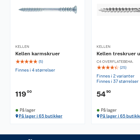
KELLEN
KELLEN
Kellen karmskruer
Kellen treskruer 
☆
☆
☆
☆
☆
(
5
)
C4 OVERFLATEBEHA.
☆
☆
☆
☆
☆
(
25
)
Finnes i 4 størrelser
Finnes i 2 varianter
Finnes i 37 størrelser
00
90
119
54
På lager
På lager
På lager i 65 butikker
På lager i 65 butikk