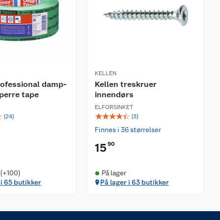
KELLEN
rofessional damp-
Kellen treskruer
perre tape
innendørs
ELFORSINKET
☆
☆
☆
☆
☆
☆
(
24
)
(
3
)
Finnes i 36 størrelser
90
15
 (+100)
På lager
 i 65 butikker
På lager i 63 butikker