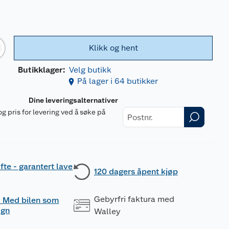
Klikk og hent
Butikklager:
Velg butikk
På lager i 64 butikker
Dine leveringsalternativer
og pris for levering ved å søke på
r
fte - garantert lave
120 dagers åpent kjøp
Gebyrfri faktura med
 - Med bilen som
ogn
Walley