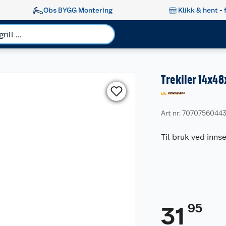
Obs BYGG Montering
Klikk & hent - 
Trekiler 14x48
Art nr: 7070756044
Til bruk ved innse
95
31