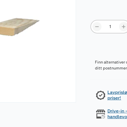
Finn alternativer 
ditt postnumme
Lavprislø
priser!
Drive-in
handlev