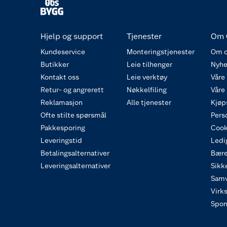
Hjelp og support
Tjenester
Om 
Kundeservice
Monteringstjenester
Om o
Butikker
Leie tilhenger
Nyhe
Kontakt oss
Leie verktøy
Våre
Retur- og angrerett
Nøkkelfiling
Våre
Reklamasjon
Alle tjenester
Kjøp
Ofte stilte spørsmål
Pers
Pakkesporing
Cook
Leveringstid
Ledig
Betalingsalternativer
Bære
Leveringsalternativer
Sikk
Samv
Virk
Spon