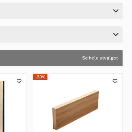
0.3 kg
4.8 cm
13 cm
9 cm
Se hele utvalget
-30%