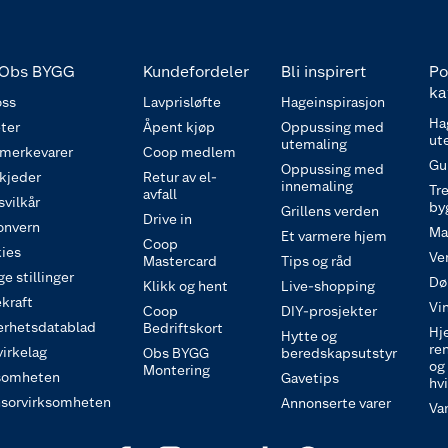
Obs BYGG
Kundefordeler
Bli inspirert
Po
ka
ss
Lavprisløfte
Hageinspirasjon
Ha
ter
Åpent kjøp
Oppussing med
ut
utemaling
 merkevarer
Coop medlem
Gu
Oppussing med
 kjeder
Retur av el-
innemaling
Tre
avfall
svilkår
by
Grillens verden
Drive in
onvern
Ma
Et varmere hjem
Coop
ies
Ve
Mastercard
Tips og råd
e stillinger
Dø
Klikk og hent
Live-shopping
kraft
Vi
Coop
DIY-prosjekter
erhetsdatablad
Bedriftskort
Hj
Hytte og
re
irkelag
Obs BYGG
beredskapsutstyr
og
Montering
somheten
Gavetips
hv
sorvirksomheten
Annonserte varer
Va