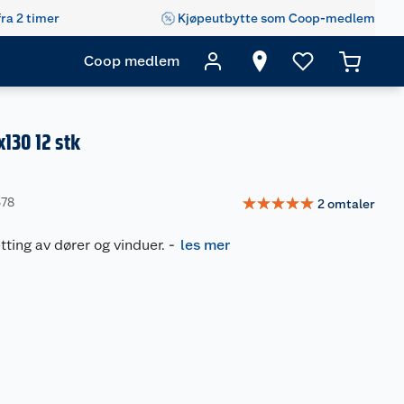
fra 2 timer
Kjøpeutbytte som Coop-medlem
Coop medlem
x130 12 stk
☆
☆
☆
☆
☆
378
2
omtaler
tting av dører og vinduer.
-
les mer