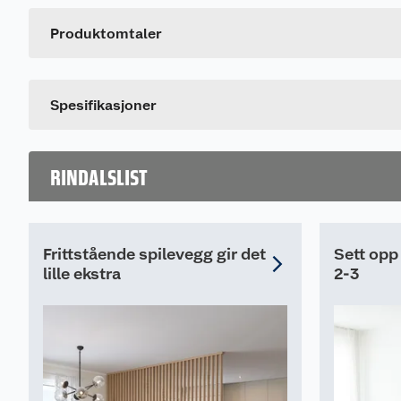
Artikkelnummer
Leverandørens artikkelnummer
Produktomtaler
Spesifikasjoner
RINDALSLIST
Frittstående spilevegg gir det
Sett opp
lille ekstra
2-3