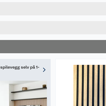
7070756044378
Bruttovekt
51068235
Høyde
Lengde
Bredde
 spilevegg selv på 1-