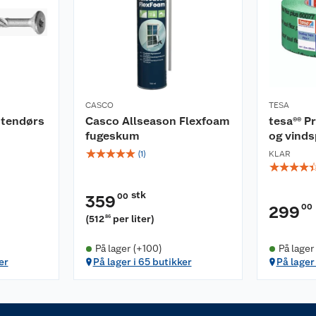
CASCO
TESA
utendørs
Casco Allseason Flexfoam
tesa®® P
fugeskum
og vinds
☆
☆
☆
☆
☆
(
1
)
KLAR
☆
☆
☆
☆
stk
00
359
00
299
(
512
per liter
)
86
På lager (+100)
På lager
er
På lager i 65 butikker
På lager