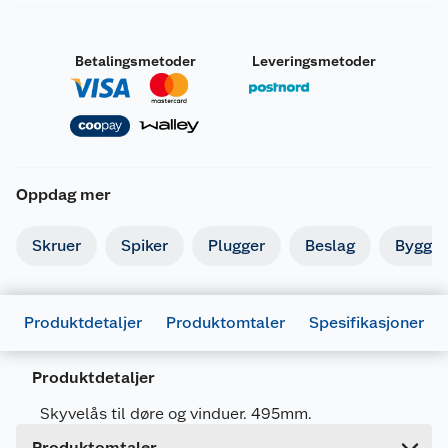
Betalingsmetoder
Leveringsmetoder
Oppdag mer
Skruer
Spiker
Plugger
Beslag
Byggbe
Generelt
Artikkelnummer
5708614205693
Produktdetaljer
Produktomtaler
Spesifikasjoner
Leverandørens artikkelnummer
20569
Forpakningsmål
Produktdetaljer
Bruttovekt
1 kg
Skyvelås til døre og vinduer. 495mm.
Høyde
5 cm
Produktomtaler