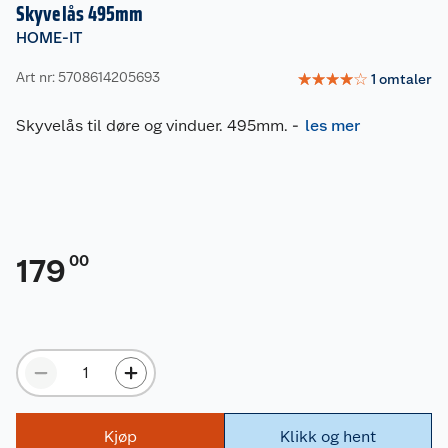
Skyvelås 495mm
HOME-IT
Art nr: 5708614205693
☆
☆
☆
☆
☆
1
omtaler
Skyvelås til døre og vinduer. 495mm.
-
les mer
00
179
Kjøp
Klikk og hent