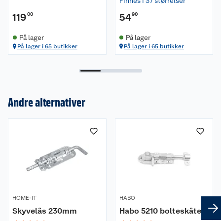
Finnes i 37 størrelser
119
00
54
90
På lager
På lager
På lager i 65 butikker
På lager i 65 butikker
Andre alternativer
Om oss
Kundeservice
Nyheter
Butikker
Våre merkevarer
Kontakt oss
Våre kjeder
HOME-IT
HABO
Retur- og angrerett
Kjøpsvilkår
Hageinspirasjon
Skyvelås 230mm
Habo 5210 bolteskåte