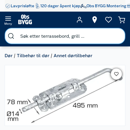
Lavprisløfte
120 dager åpent kjøp
Obs BYGG Montering
Meny
Dør
Tilbehør til dør
Annet dørtilbehør