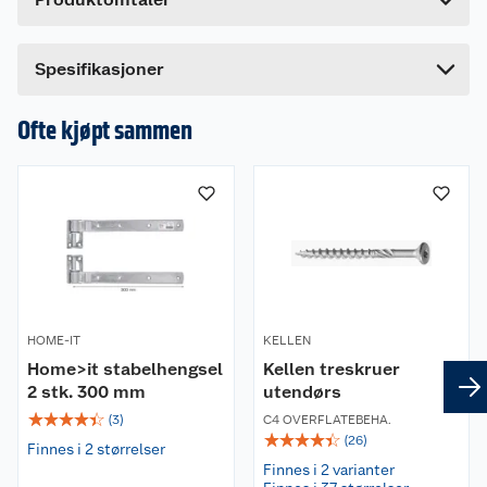
Lengde
56 cm
Bredde
12 cm
Spesifikasjoner
Ofte kjøpt sammen
HOME-IT
KELLEN
Home>it stabelhengsel
Kellen treskruer
2 stk. 300 mm
utendørs
☆
☆
☆
☆
☆
(
3
)
C4 OVERFLATEBEHA.
☆
☆
☆
☆
☆
(
26
)
Finnes i 2 størrelser
Finnes i 2 varianter