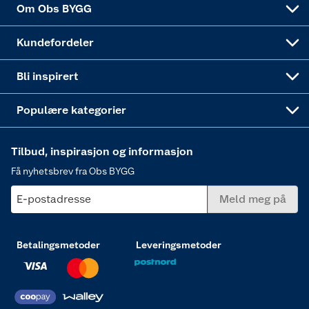
Dører
Om Obs BYGG
Obs BYGG Montering
Gavetips
Vindu
Kundefordeler
Annonserte varer
Hjem, rengjøring og hvitevarer
Bli inspirert
Varme
Populære kategorier
Tilbud, inspirasjon og informasjon
Få nyhetsbrev fra Obs BYGG
E-postadresse
Meld meg på
Betalingsmetoder
Leveringsmetoder