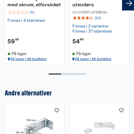
med skruer, elforsinket
utendørs
☆
☆
☆
☆
☆
(
0
)
C4 OVERFLATEBEHA.
☆
☆
☆
☆
☆
(
25
)
Finnes i 4 størrelser
Finnes i 2 varianter
Finnes i 37 størrelser
59
00
54
90
På lager
På lager
På lager i 65 butikker
På lager i 65 butikker
Andre alternativer
Om oss
Kundeservice
Nyheter
Butikker
Våre merkevarer