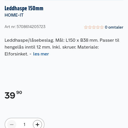
Leddhaspe 150mm
HOME-IT
Art nr: 5708614205723
☆
☆
☆
☆
☆
0
omtaler
Leddhaspe/låsebeslag. Mål: L150 x B38 mm. Passer til
hengelås inntil 12 mm. Inkl. skruer. Materiale:
Elforsinket.
-
les mer
90
39