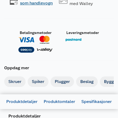
som handlevogn
med Walley
Betalingsmetoder
Leveringsmetoder
Oppdag mer
Skruer
Spiker
Plugger
Beslag
Byggbe
Generelt
Produktdetaljer
Produktomtaler
Spesifikasjoner
Artikkelnummer
5708614205723
Leverandørens artikkelnummer
20572
Produktdetaljer