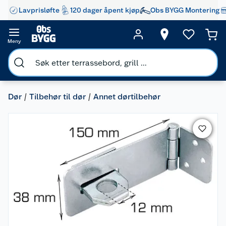
Lavprisløfte
120 dager åpent kjøp
Obs BYGG Montering
Meny
Dør
Tilbehør til dør
Annet dørtilbehør