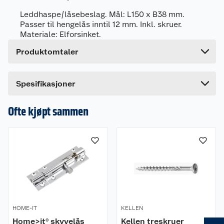
Forpakningsmål
Leddhaspe/låsebeslag. Mål: L150 x B38 mm.
Bruttovekt
0.14 kg
Passer til hengelås inntil 12 mm. Inkl. skruer.
Materiale: Elforsinket.
Høyde
13 cm
Produktomtaler
Lengde
3 cm
Bredde
18.5 cm
Dette produktet har ikke fått noen omtale ennå.
Spesifikasjoner
Hvis du kjøper produktet får du invitasjon til å gi
en omtale.
Ofte kjøpt sammen
HOME-IT
KELLEN
Home>it® skyvelås
Kellen treskruer