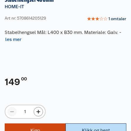
HOME-IT
Art nr: 5708614205129
☆
☆
☆
☆
☆
1
omtaler
Stabelhengsel Mål: L400 x B30 mm. Materiale: Galv.
-
les mer
00
149
Kjøp
Klikk og hent