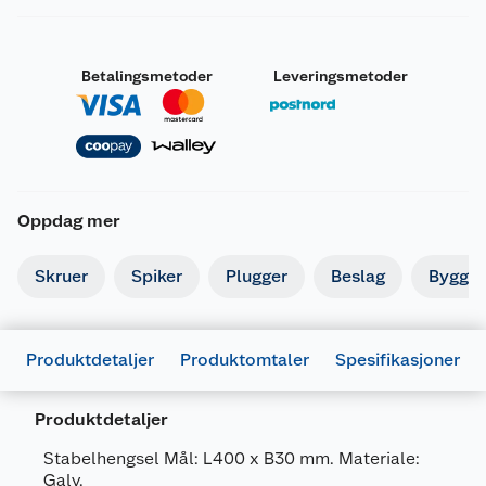
Betalingsmetoder
Leveringsmetoder
Oppdag mer
Skruer
Spiker
Plugger
Beslag
Byggbe
Generelt
Artikkelnummer
5708614205129
Produktdetaljer
Produktomtaler
Spesifikasjoner
Leverandørens artikkelnummer
20512
Produktdetaljer
Forpakningsmål
Bruttovekt
1.36 kg
Stabelhengsel Mål: L400 x B30 mm. Materiale:
Galv.