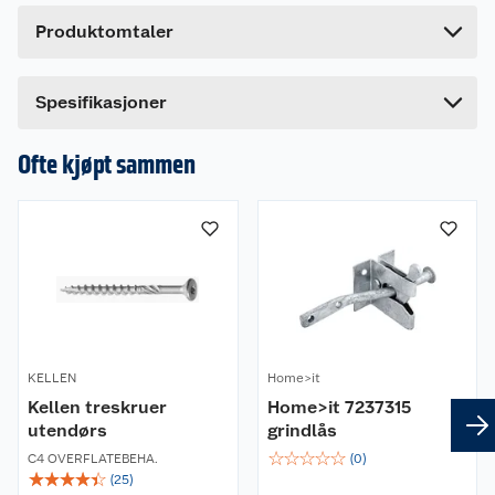
Høyde
7.5 cm
Produktomtaler
Lengde
7.5 cm
Bredde
40 cm
Spesifikasjoner
Ofte kjøpt sammen
KELLEN
Home>it
Kellen treskruer
Home>it 7237315
utendørs
grindlås
☆
☆
☆
☆
☆
C4 OVERFLATEBEHA.
(
0
)
☆
☆
☆
☆
☆
(
25
)