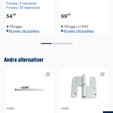
Finnes i 2 varianter
Finnes i 37 størrelser
54
90
69
00
På lager
På lager (+100)
På lager i 65 butikker
På lager i 65 butikker
Andre alternativer
Om oss
Kundeservice
Nyheter
Butikker
Våre merkevarer
Kontakt oss
Våre kjeder
HABO
HABO