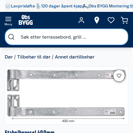
Lavprisløfte
120 dager åpent kjøp
Obs BYGG Montering
Meny
Dør
Tilbehør til dør
Annet dørtilbehør
Stabelhengsel 400mm