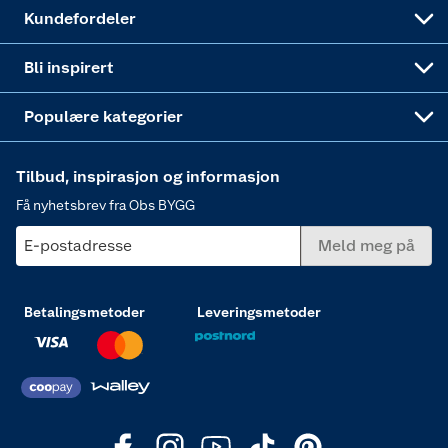
Obs BYGG Montering
Gavetips
Vindu
Kundefordeler
Annonserte varer
Hjem, rengjøring og hvitevarer
Bli inspirert
Varme
Populære kategorier
Tilbud, inspirasjon og informasjon
Få nyhetsbrev fra Obs BYGG
E-postadresse
Meld meg på
Betalingsmetoder
Leveringsmetoder