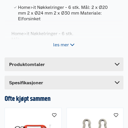
Home>it Nøkkelringer - 6 stk. Mål: 2 x Ø20
Generelt
mm 2 x Ø24 mm 2 x Ø30 mm Materiale:
Elforsinket
Artikkelnummer
5708614205006
Leverandørens artikkelnummer
20500
Home>it Nøkkelringer - 6 stk.
Mål:
Forpakningsmål
les mer
2 x Ø20 mm
Bruttovekt
0.013 kg
2 x Ø24 mm
2 x Ø30 mm
Høyde
14.5 cm
Materiale: Elforsinket
Produktomtaler
Lengde
1 cm
Bredde
7 cm
Spesifikasjoner
Ofte kjøpt sammen
Om oss
Kundeservice
Nyheter