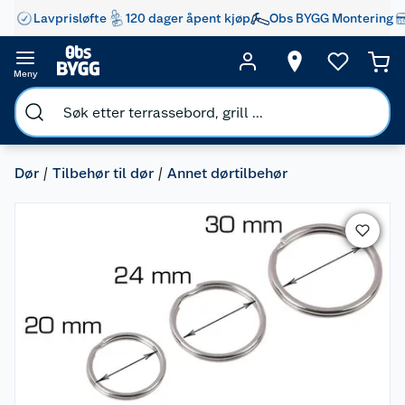
Lavprisløfte
120 dager åpent kjøp
Obs BYGG Montering
Meny
Dør
Tilbehør til dør
Annet dørtilbehør