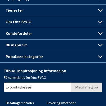
Alle tjenester
Virksomheten
Klikk og hent
DIY-prosjekter
Verktøy
Tjenester
Sponsorvirksomheten
Coop Bedriftskort
Hytte og beredskapsutstyr
Dører
Om Obs BYGG
Obs BYGG Montering
Gavetips
Vindu
Kundefordeler
Annonserte varer
Hjem, rengjøring og hvitevarer
Bli inspirert
Varme
Populære kategorier
Tilbud, inspirasjon og informasjon
Få nyhetsbrev fra Obs BYGG
E-postadresse
Meld meg på
Betalingsmetoder
Leveringsmetoder