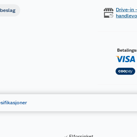
Drive-in
beslag
handlev
Betaling
sifikasjoner
Elforsinket