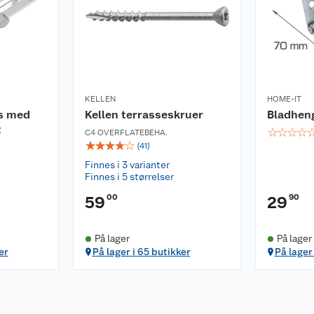
KELLEN
HOME-IT
s med
Kellen terrasseskruer
Bladhen
t
☆
☆
☆
☆
C4 OVERFLATEBEHA.
☆
☆
☆
☆
☆
(
41
)
Finnes i 3 varianter
Finnes i 5 størrelser
00
90
59
29
På lager
På lager
er
På lager i 65 butikker
På lager