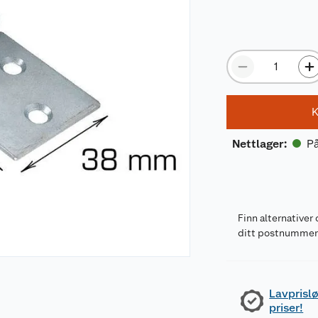
K
På
Nettlager
:
Finn alternativer 
ditt postnumme
Lavprislø
priser!