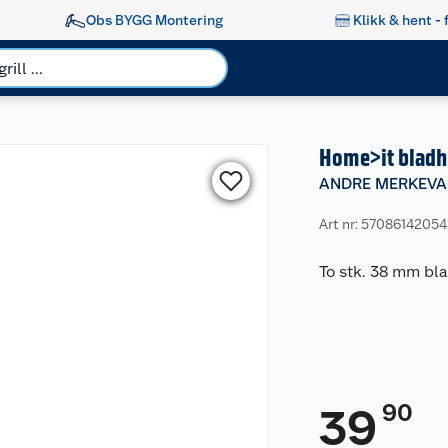
Obs BYGG Montering
Klikk & hent - 
Home>it bladh
ANDRE MERKEVA
Art nr: 5708614205
To stk. 38 mm bl
90
39