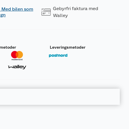
Gebyrfri faktura med
 - Med bilen som
ogn
Walley
smetoder
Leveringsmetoder