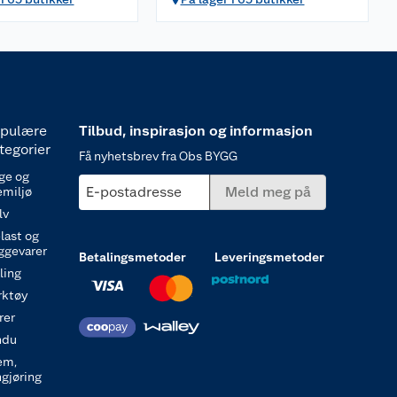
pulære
Tilbud, inspirasjon og informasjon
tegorier
Få nyhetsbrev fra Obs BYGG
ge og
E-postadresse
Meld meg på
emiljø
lv
last og
ggevarer
Betalingsmetoder
Leveringsmetoder
ling
rktøy
rer
ndu
em,
ngjøring