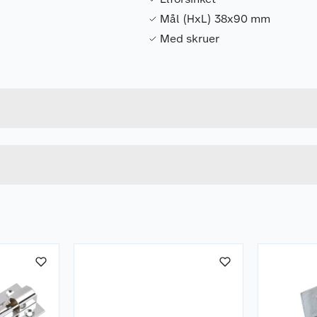
Mål (HxL) 38x90 mm
Med skruer
Forpakningsmål
5708614205426
Bruttovekt
20542
Høyde
Lengde
u kjøper produktet får du invitasjon til å gi en omtale.
Bredde