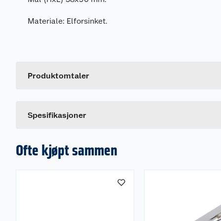
Materiale: Elforsinket.
Generelt
Artikkelnummer
Leverandørens artikkelnummer
Produktomtaler
Dette produktet har ikke fått noen omtale ennå. Hvis d
Spesifikasjoner
Ofte kjøpt sammen