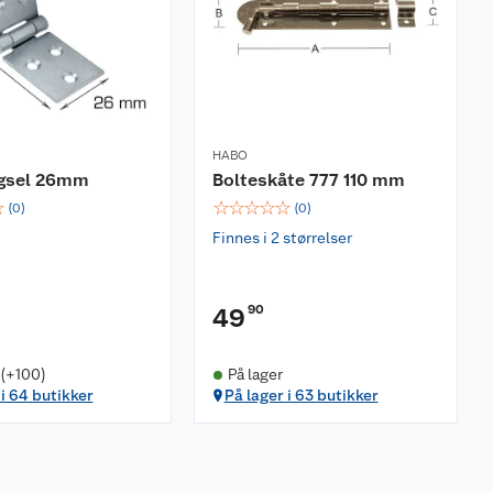
HABO
gsel 26mm
Bolteskåte 777 110 mm
☆
☆
☆
☆
☆
☆
(
0
)
(
0
)
Finnes i 2 størrelser
90
49
 (+100)
På lager
 i 64 butikker
På lager i 63 butikker