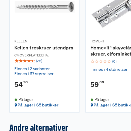
KELLEN
HOME-IT
Kellen treskruer utendørs
Home>it® skyvelå
skruer, elforsinke
C4 OVERFLATEBEHA.
☆
☆
☆
☆
☆
☆
☆
☆
☆
☆
(
25
)
(
0
)
Finnes i 2 varianter
Finnes i 4 størrelser
Finnes i 37 størrelser
90
00
54
59
På lager
På lager
På lager i 65 butikker
På lager i 65 butikk
Andre alternativer