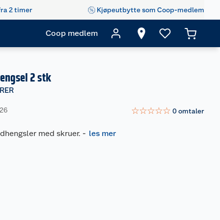
fra 2 timer
Kjøpeutbytte som Coop-medlem
Coop medlem
engsel 2 stk
RER
☆
☆
☆
☆
☆
426
0
omtaler
adhengsler med skruer.
-
les mer