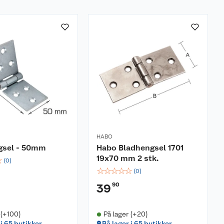
HABO
gsel - 50mm
Habo Bladhengsel 1701
19x70 mm 2 stk.
☆
(
0
)
☆
☆
☆
☆
☆
(
0
)
90
39
 (+100)
På lager (+20)
 i 65 butikker
På lager i 65 butikker