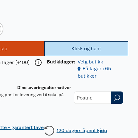
jøp
Klikk og hent
Butikklager:
Velg butikk
 lager (+100)
På lager i 65
butikker
Dine leveringsalternativer
og pris for levering ved å søke på
r
fte - garantert lave
120 dagers åpent kjøp