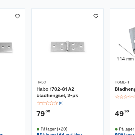
HABO
HOME-IT
Habo 1702-81 A2
Bladhen
bladhengsel, 2-pk
☆
☆
☆
☆
☆
☆
☆
☆
☆
(
0
)
00
90
79
49
På lager (+20)
På lager
er
På lager i 64 butikker
På lager