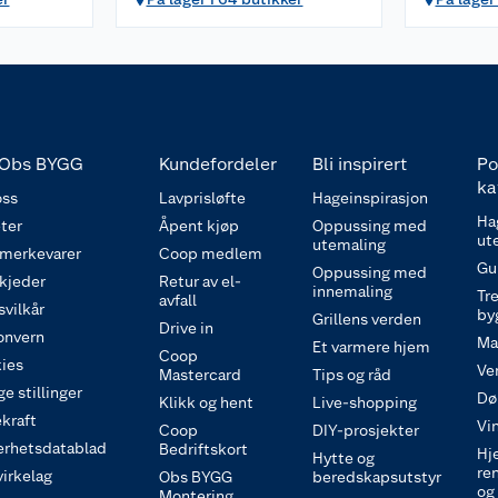
Obs BYGG
Kundefordeler
Bli inspirert
Po
ka
ss
Lavprisløfte
Hageinspirasjon
Ha
ter
Åpent kjøp
Oppussing med
ut
utemaling
 merkevarer
Coop medlem
Gu
Oppussing med
 kjeder
Retur av el-
innemaling
Tre
avfall
svilkår
by
Grillens verden
Drive in
onvern
Ma
Et varmere hjem
Coop
ies
Ve
Mastercard
Tips og råd
e stillinger
Dø
Klikk og hent
Live-shopping
kraft
Vi
Coop
DIY-prosjekter
erhetsdatablad
Bedriftskort
Hj
Hytte og
re
irkelag
Obs BYGG
beredskapsutstyr
og
Montering