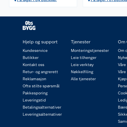
Hjelp og support
Tjenester
Om 
Kundeservice
Monteringstjenester
Om o
Butikker
Leie tilhenger
Nyhe
Kontakt oss
Leie verktøy
Våre
Retur- og angrerett
Nøkkelfiling
Våre
Reklamasjon
Alle tjenester
Kjøp
Ofte stilte spørsmål
Pers
Pakkesporing
Cook
Leveringstid
Ledig
Betalingsalternativer
Bære
Leveringsalternativer
Sikk
Samv