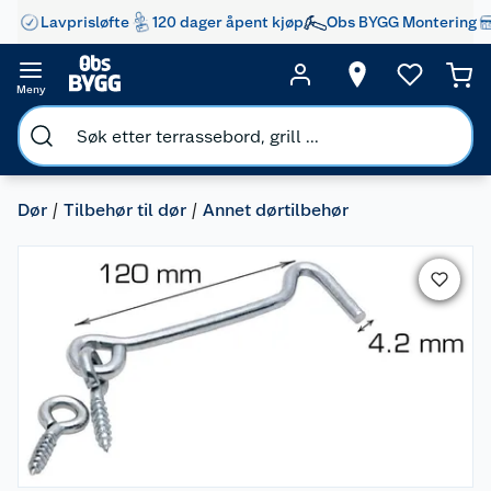
Lavprisløfte
120 dager åpent kjøp
Obs BYGG Montering
Meny
Dør
Tilbehør til dør
Annet dørtilbehør