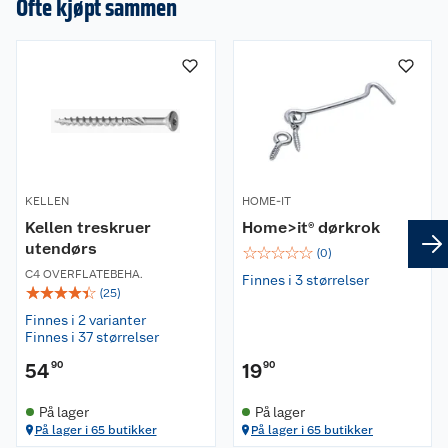
Ofte kjøpt sammen
KELLEN
HOME-IT
Kellen treskruer
Home>it® dørkrok
utendørs
☆
☆
☆
☆
☆
(
0
)
C4 OVERFLATEBEHA.
Finnes i 3 størrelser
☆
☆
☆
☆
☆
(
25
)
Finnes i 2 varianter
Finnes i 37 størrelser
54
90
19
90
På lager
På lager
På lager i 65 butikker
På lager i 65 butikker