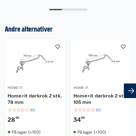
Om oss
Andre alternativer
Kundeservice
Nyheter
Butikker
Våre merkevarer
Kontakt oss
Våre kjeder
Retur- og angrerett
Kjøpsvilkår
Hageinspirasjon
HOME-IT
HOME-IT
Home>it dørkrok 2 stk.
Home>it dørkrok 2 stk.
Reklamasjon
Personvern
Lavprisløfte
Oppussing med utemaling
78 mm
105 mm
☆
☆
☆
☆
☆
☆
☆
☆
☆
☆
(
0
)
(
0
)
Ofte stilte spørsmål
Cookies
Åpent kjøp
Oppussing med innemaling
28
90
34
90
Pakkesporing
Monteringstjenester
Ledige stillinger
Coop medlem
Grillens verden
Hage og utemiljø
På lager (+100)
På lager (+100)