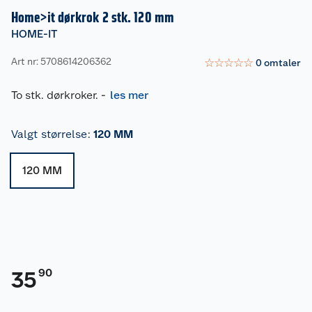
Home>it dørkrok 2 stk. 120 mm
HOME-IT
Art nr: 5708614206362
☆
☆
☆
☆
☆
0
omtaler
To stk. dørkroker.
-
les mer
Valgt størrelse
:
120 MM
120 MM
90
35