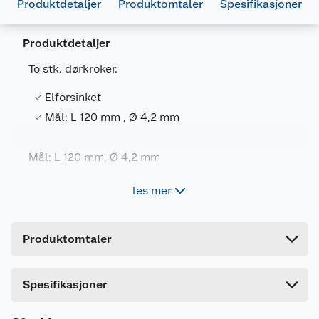
Produktdetaljer
Produktomtaler
Spesifikasjoner
Produktdetaljer
To stk. dørkroker.
Generelt
Elforsinket
Artikkelnummer
5708614206362
Mål: L 120 mm , Ø 4,2 mm
Leverandørens artikkelnummer
20636
Størrelse
120 MM
Mål: L 120 mm, Ø 4,2 mm
Forpakningsmål
Materiale: Elforsinket
les mer
Bruttovekt
0.06 kg
Høyde
1 cm
Produktomtaler
Lengde
14 cm
Bredde
14 cm
Dette produktet har ikke fått noen omtale ennå.
Spesifikasjoner
Hvis du kjøper produktet får du invitasjon til å gi
en omtale.