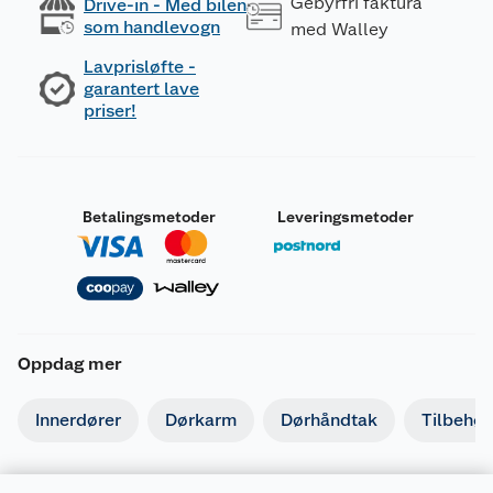
Gebyrfri faktura
Drive-in - Med bilen
som handlevogn
med Walley
Lavprisløfte -
garantert lave
priser!
Betalingsmetoder
Leveringsmetoder
Oppdag mer
Innerdører
Dørkarm
Dørhåndtak
Tilbehør 