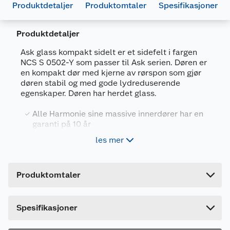
Produktdetaljer
Produktomtaler
Spesifikasjoner
Produktdetaljer
Generelt
Ask glass kompakt sidelt er et sidefelt i fargen
Artikkelnummer
7072354014494
NCS S 0502-Y som passer til Ask serien. Døren er
en kompakt dør med kjerne av rørspon som gjør
Leverandørens artikkelnummer
146988
døren stabil og med gode lydreduserende
egenskaper. Døren har herdet glass.
Størrelse
40 X 210 CM
Farge
HVIT
Alle Harmonie sine massive innerdører har en
garanti på 10 år
Forpakningsmål
En massiv innerdør er et godt valg når det
les mer
Bruttovekt
kommer til optimal lydreduserende evne.
20 kg
Låsekasse 2014 (Låskasse 2016 m/TroVing
Høyde
7 cm
D1245 låsbar sylinder på bestilling)
Produktomtaler
Lengde
2 stk Snap in hengsler
204 cm
Bredde
38 cm
Dette produktet har ikke fått noen omtale ennå.
Spesifikasjoner
Ask glass kompakt sidefelt er et klassisk sidefelt
Hvis du kjøper produktet får du invitasjon til å gi
som passer til Ask serien. Sidefeltet er i NCS