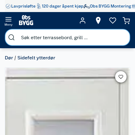
Lavprisløfte
120 dager åpent kjøp
Obs BYGG Montering
Meny
Dør
Sidefelt ytterdør