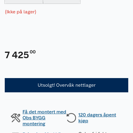
(Ikke på lager)
00
7 425
Utsolgt! Overvåk nettlager
Få det montert med
120 dagers åpent
Obs BYGG
kjøp
montering