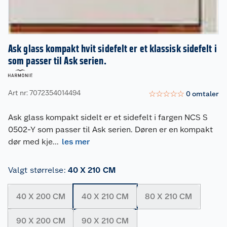
Ask glass kompakt hvit sidefelt er et klassisk sidefelt i
som passer til Ask serien.
Art nr: 7072354014494
☆
☆
☆
☆
☆
0
omtaler
Ask glass kompakt sidelt er et sidefelt i fargen NCS S
0502-Y som passer til Ask serien. Døren er en kompakt
dør med kje
...
les mer
Valgt størrelse
:
40 X 210 CM
40 X 200 CM
40 X 210 CM
80 X 210 CM
90 X 200 CM
90 X 210 CM