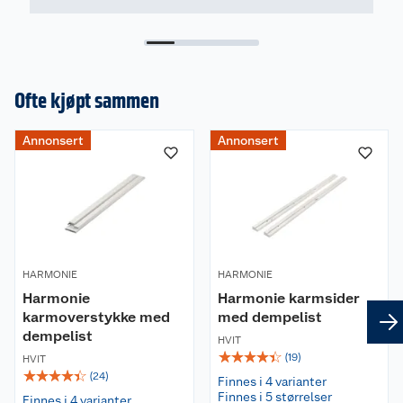
Ofte kjøpt sammen
Annonsert
Annonsert
HARMONIE
HARMONIE
Harmonie
Harmonie karmsider
karmoverstykke med
med dempelist
dempelist
HVIT
☆
☆
☆
☆
☆
(
19
)
HVIT
☆
☆
☆
☆
☆
(
24
)
Finnes i 4 varianter
Finnes i 5 størrelser
Finnes i 4 varianter