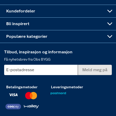
Obs BYGG Montering
Gavetips
Vindu
Kundefordeler
Annonserte varer
Hjem, rengjøring og hvitevarer
Bli inspirert
Varme
Populære kategorier
Tilbud, inspirasjon og informasjon
Få nyhetsbrev fra Obs BYGG
E-postadresse
Meld meg på
Betalingsmetoder
Leveringsmetoder