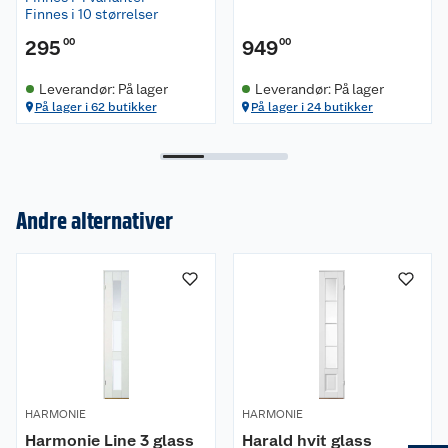
Finnes i 10 størrelser
295
00
949
00
Leverandør: På lager
Leverandør: På lager
På lager i 62 butikker
På lager i 24 butikker
Andre alternativer
Om oss
Kundeservice
Nyheter
Butikker
Våre merkevarer
HARMONIE
HARMONIE
Harmonie Line 3 glass
Harald hvit glass
Kontakt oss
Våre kjeder