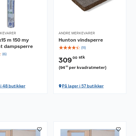
RKEVARER
ANDRE MERKEVARER
x15 m 150 my
Hunton vindsperre
nt dampsperre
☆
☆
☆
☆
☆
(
11
)
☆
(
6
)
stk
00
309
(
94
per kvadratmeter
)
00
 i 48 butikker
På lager i 57 butikker