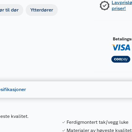
Lavprislø
priser!
r til dør
Ytterdører
Betaling
sifikasjoner
este kvalitet.
Ferdigmontert tak/vegg luke
Materialer av høyeste kvalitet