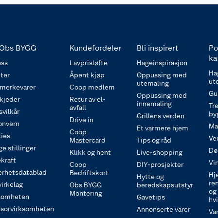
Obs BYGG
Kundefordeler
Bli inspirert
Po
ka
ss
Lavprisløfte
Hageinspirasjon
Ha
ter
Åpent kjøp
Oppussing med
ut
utemaling
 merkevarer
Coop medlem
Gu
Oppussing med
 kjeder
Retur av el-
innemaling
Tre
avfall
svilkår
by
Grillens verden
Drive in
onvern
Ma
Et varmere hjem
Coop
ies
Ve
Mastercard
Tips og råd
e stillinger
Dø
Klikk og hent
Live-shopping
kraft
Vi
Coop
DIY-prosjekter
erhetsdatablad
Bedriftskort
Hj
Hytte og
re
irkelag
Obs BYGG
beredskapsutstyr
og
Montering
somheten
Gavetips
hv
sorvirksomheten
Annonserte varer
Va