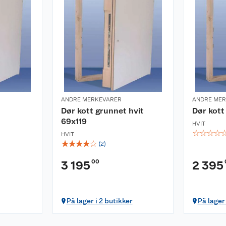
ANDRE MERKEVARER
ANDRE ME
Dør kott grunnet hvit
Dør kott
69x119
HVIT
☆
☆
☆
☆
HVIT
☆
☆
☆
☆
☆
(
2
)
00
3 195
2 395
På lager i 2 butikker
På lager