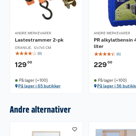
ANDRE MERKEVARER
ANDRE MERKEVARER
Lastestrammer 2-pk
PR alkylatbensin 4
liter
ORANSJE
,
12x7x5 CM
☆
☆
☆
☆
☆
☆
☆
☆
☆
☆
(
9
)
(
6
)
00
00
129
229
På lager (+100)
På lager (+100)
På lager i 65 butikker
På lager i 56 butikk
Andre alternativer