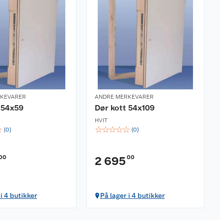
RKEVARER
ANDRE MERKEVARER
 54x59
Dør kott 54x109
HVIT
☆
☆
☆
☆
☆
☆
(
0
)
(
0
)
00
00
2 695
 i 4 butikker
På lager i 4 butikker