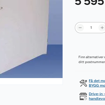
5 595
Finn alternativer 
ditt postnumme
Få det m
BYGG mo
Drive-in
handlev