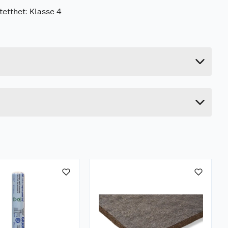
tetthet: Klasse 4
8 kg
10 cm
79 cm
54 cm