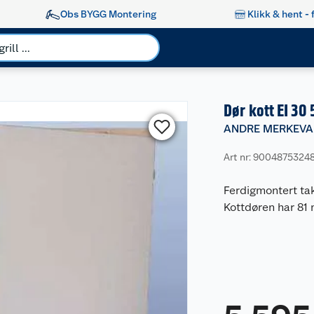
Obs BYGG Montering
Klikk & hent - 
Dør kott EI 30
ANDRE MERKEVA
Art nr: 90048753248
Ferdigmontert tak
Kottdøren har 81 