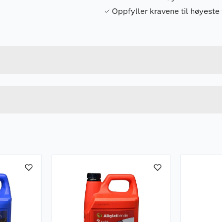
Oppfyller kravene til høyeste 
Forpakningsmål
9004875324811
Bruttovekt
HVIT
Høyde
Lengde
u kjøper produktet får du invitasjon til å gi en omtale.
Bredde