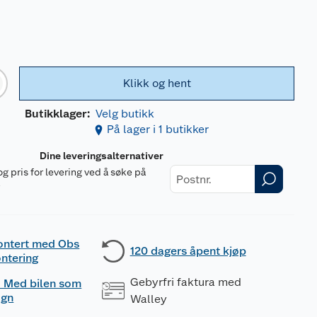
Klikk og hent
Butikklager:
Velg butikk
På lager i 1 butikker
Dine leveringsalternativer
og pris for levering ved å søke på
r
ontert med Obs
120 dagers åpent kjøp
ntering
Gebyrfri faktura med
 - Med bilen som
ogn
Walley