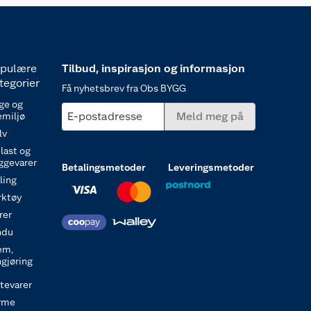
pulære
Tilbud, inspirasjon og informasjon
tegorier
Få nyhetsbrev fra Obs BYGG
ge og
E-postadresse
Meld meg på
emiljø
lv
last og
ggevarer
Betalingsmetoder
Leveringsmetoder
ling
rktøy
rer
ndu
em,
ngjøring
itevarer
rme