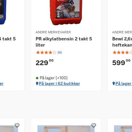
ANDRE MERKEVARER
ANDRE ME
 takt 5
PR alkylatbensin 2 takt 5
Bewi 2,6
liter
hefteka
☆
☆
☆
☆
☆
☆
☆
☆
☆
(
4
)
00
00
229
599
På lager (+100)
er
På lager i 62 butikker
På lager