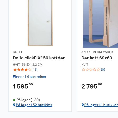
DOLLE
ANDRE MERKEVARER
Dolle clickFIX® 56 kottdør
Dør kott 69x69
HVIT
,
56,5X112,2 CM
HVIT
☆
☆
☆
☆
☆
☆
☆
☆
☆
☆
(
18
)
(
0
)
Finnes i 4 størrelser
00
00
1 595
2 795
På lager (+20)
På lager i 32 butikker
På lager i 1 butikker