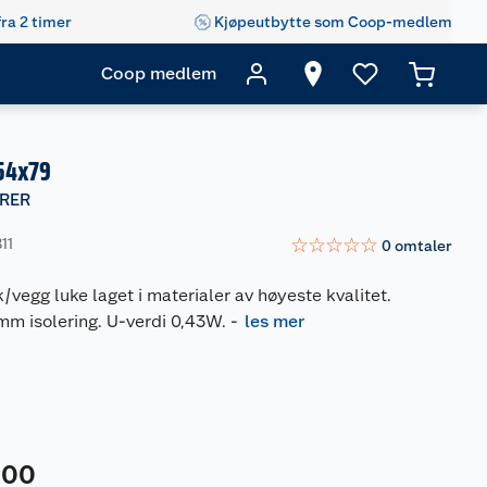
fra 2 timer
Kjøpeutbytte som Coop-medlem
Coop medlem
 54x79
RER
☆
☆
☆
☆
☆
11
0
omtaler
/vegg luke laget i materialer av høyeste kvalitet.
mm isolering. U-verdi 0,43W.
-
les mer
00