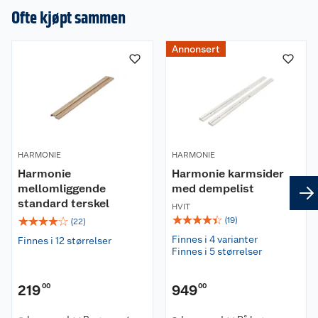
Ofte kjøpt sammen
Annonsert
Om oss
Kundeservice
Nyheter
Butikker
Våre merkevarer
HARMONIE
HARMONIE
Kontakt oss
Våre kjeder
Harmonie
Harmonie karmsider
mellomliggende
med dempelist
standard terskel
Retur- og angrerett
Kjøpsvilkår
Hageinspirasjon
HVIT
☆
☆
☆
☆
☆
☆
☆
☆
☆
☆
(
19
)
(
22
)
Reklamasjon
Finnes i 4 varianter
Personvern
Finnes i 12 størrelser
Lavprisløfte
Oppussing med utemaling
Finnes i 5 størrelser
Ofte stilte spørsmål
Cookies
Åpent kjøp
Oppussing med innemaling
219
00
949
00
Pakkesporing
Monteringstjenester
Ledige stillinger
Coop medlem
Grillens verden
Hage og utemiljø