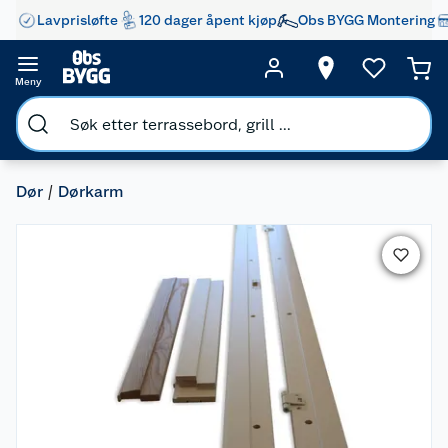
Lavprisløfte
120 dager åpent kjøp
Obs BYGG Montering
Meny
Dør
Dørkarm