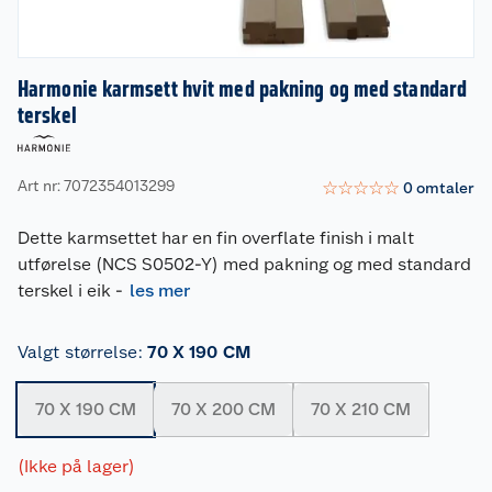
Harmonie karmsett hvit med pakning og med standard
terskel
Art nr: 7072354013299
☆
☆
☆
☆
☆
0
omtaler
Dette karmsettet har en fin overflate finish i malt
utførelse (NCS S0502-Y) med pakning og med standard
terskel i eik
-
les mer
Valgt størrelse
:
70 X 190 CM
70 X 190 CM
70 X 200 CM
70 X 210 CM
(Ikke på lager)