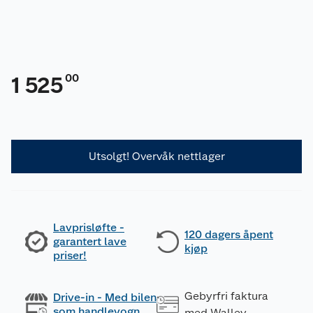
00
1 525
Utsolgt! Overvåk nettlager
Lavprisløfte -
120 dagers åpent
garantert lave
kjøp
priser!
Gebyrfri faktura
Drive-in - Med bilen
som handlevogn
med Walley