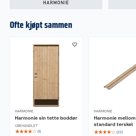
Ofte kjøpt sammen
HARMONIE
HARMONIE
Harmonie sin tette boddør
Harmonie mellom
standard terskel
UBEHANDLET
☆
☆
☆
☆
☆
☆
☆
☆
☆
☆
(
1
)
(
22
)