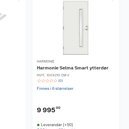
HARMONIE
Harmonie Selma Smart ytterdør
HVIT
,
100X210 CM V
☆
☆
☆
☆
☆
(
0
)
Finnes i 6 størrelser
00
9 995
Leverandør (+50)