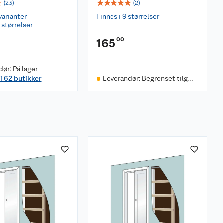
☆
☆
☆
☆
☆
☆
(
23
)
(
2
)
varianter
Finnes i 9 størrelser
 størrelser
00
165
ør: På lager
 i 62 butikker
Leverandør: Begrenset tilgje
ngelighet