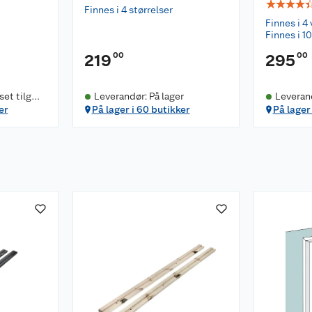
☆
☆
☆
☆
Finnes i 4 størrelser
Finnes i 4 
Finnes i 10
00
00
219
295
et tilgje
Leverandør: På lager
Leverand
er
På lager i 60 butikker
På lager