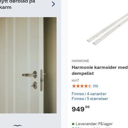
 nytt dørblad på
karm
HARMONIE
Harmonie karmsider med
dempelist
HVIT
☆
☆
☆
☆
☆
(
19
)
Finnes i 4 varianter
Finnes i 5 størrelser
00
949
Leverandør: På lager