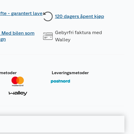
fte - garantert lave
120 dagers åpent kjøp
Gebyrfri faktura med
 - Med bilen som
ogn
Walley
smetoder
Leveringsmetoder