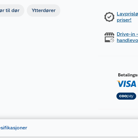
r til dør
Ytterdører
Lavprislø
priser!
Drive-in
handlev
Betaling
sifikasjoner