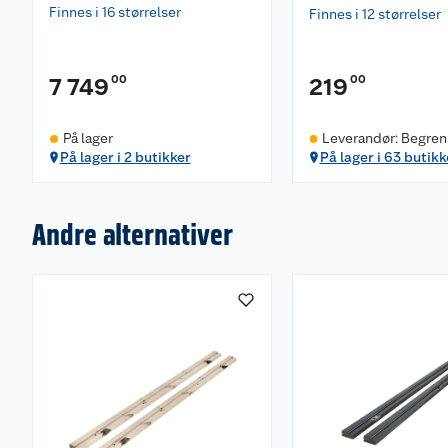
Finnes i 16 størrelser
Finnes i 12 størrelser
00
00
7 749
219
På lager
Leverandør: Begrens
ngelighet
På lager i 2 butikker
På lager i 63 butikk
Andre alternativer