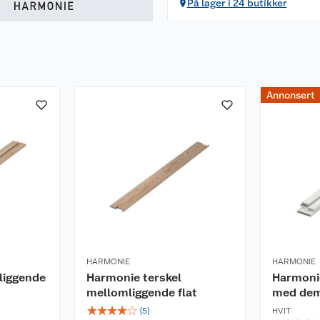
På lager i 24 butikker
Annonsert
HARMONIE
HARMONIE
liggende
Harmonie terskel
Harmoni
mellomliggende flat
med dem
☆
☆
☆
☆
☆
(
5
)
HVIT