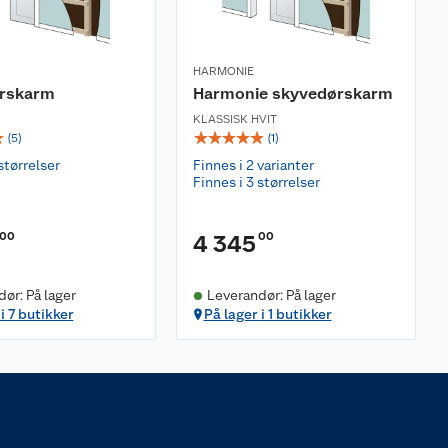
HARMONIE
rskarm
Harmonie skyvedørskarm
KLASSISK HVIT
☆
☆
☆
☆
☆
☆
(
5
)
(
1
)
størrelser
Finnes i 2 varianter
Finnes i 3 størrelser
00
00
4 345
ør: På lager
Leverandør: På lager
i 7 butikker
På lager i 1 butikker