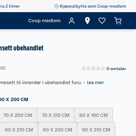
fra 2 timer
Kjøpeutbytte som Coop-medlem
Coop medlem
sett ubehandlet
☆
☆
☆
☆
☆
092
0
omtaler
mesett til innerdør i ubehandlet furu.
-
les mer
00 X 200 CM
70 X 200 CM
70 X 210 CM
80 X 190 CM
80 X 210 CM
90 X 200 CM
90 X 210 CM