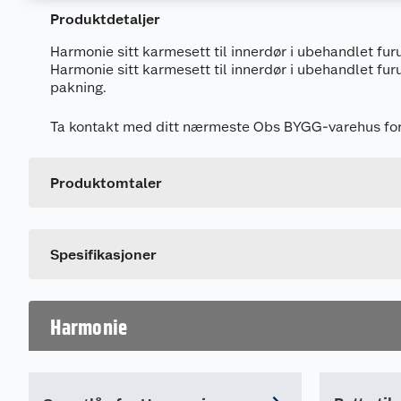
Produktdetaljer
Harmonie sitt karmesett til innerdør i ubehandlet furu
Harmonie sitt karmesett til innerdør i ubehandlet fu
pakning.
Generelt
Ta kontakt med ditt nærmeste Obs BYGG-varehus for 
Artikkelnummer
Leverandørens artikkelnummer
Produktomtaler
Størrelse
Dette produktet har ikke fått noen omtale ennå. Hvis d
Farge
Spesifikasjoner
Harmonie