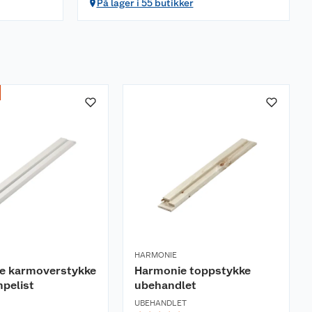
På lager i 55 butikker
HARMONIE
e karmoverstykke
Harmonie toppstykke
pelist
ubehandlet
UBEHANDLET