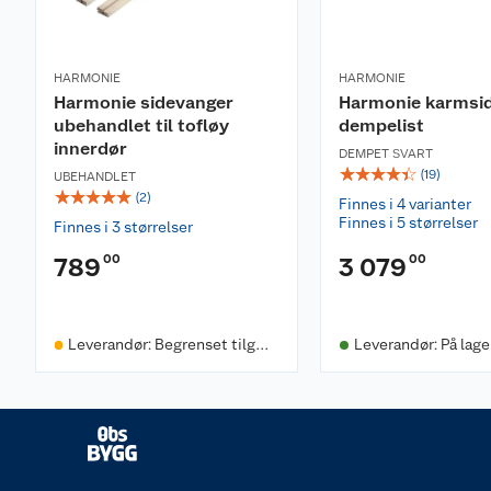
HARMONIE
HARMONIE
Harmonie sidevanger
Harmonie karmsi
ubehandlet til tofløy
dempelist
innerdør
DEMPET SVART
☆
☆
☆
☆
☆
(
19
)
UBEHANDLET
☆
☆
☆
☆
☆
(
2
)
Finnes i 4 varianter
Finnes i 5 størrelser
Finnes i 3 størrelser
00
00
789
3 079
Leverandør: Begrenset tilgje
Leverandør: På lage
ngelighet