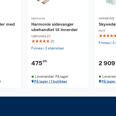
Harmonie
HARMONIE
der med
Harmonie sidevanger
Skyvedø
ubehandlet til innerdør
HVIT
☆
☆
☆
☆
UBEHANDLET
☆
☆
☆
☆
☆
(
2
)
Finnes i 3 
Finnes i 3 størrelser
00
475
2 909
Leverandør: På lager
Leverand
r
På lager i 1 butikker
På lager 