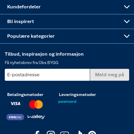
Obs BYGG Montering
Gavetips
Vindu
Kundefordeler
Annonserte varer
Hjem, rengjøring og hvitevarer
Bli inspirert
Varme
Populære kategorier
Tilbud, inspirasjon og informasjon
Få nyhetsbrev fra Obs BYGG
E-postadresse
Meld meg på
Betalingsmetoder
Leveringsmetoder