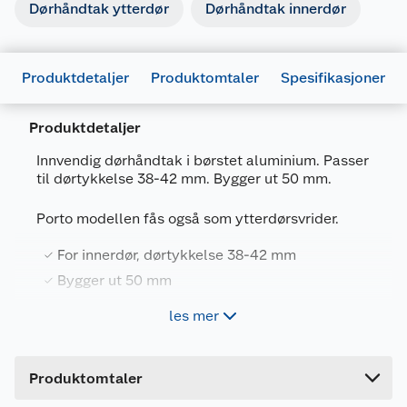
Dørhåndtak ytterdør
Dørhåndtak innerdør
Produktdetaljer
Produktomtaler
Spesifikasjoner
Produktdetaljer
Innvendig dørhåndtak i børstet aluminium. Passer
til dørtykkelse 38-42 mm. Bygger ut 50 mm.
Generelt
Artikkelnummer
7317900190674
Porto modellen fås også som ytterdørsvrider.
Leverandørens artikkelnummer
19067
For innerdør, dørtykkelse 38-42 mm
Størrelse
10 X 140
Bygger ut 50 mm
Forpakningsmål
I børstet aluminium
les mer
Bruttovekt
0.225 kg
Leveres med nøkkelskilt
Høyde
5.5 cm
Produktomtaler
Leveres komplett med nøkkelskilt.
Lengde
22 cm