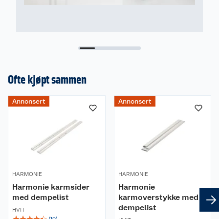
Ofte kjøpt sammen
Annonsert
Annonsert
HARMONIE
HARMONIE
Harmonie karmsider
Harmonie
med dempelist
karmoverstykke med
dempelist
HVIT
☆
☆
☆
☆
☆
(
19
)