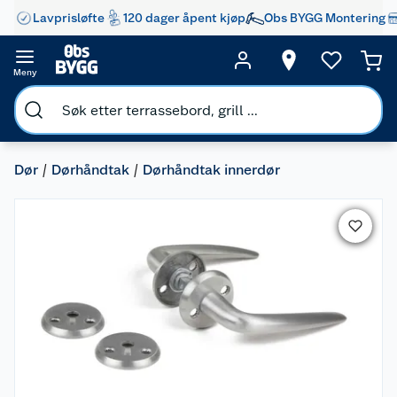
Lavprisløfte
120 dager åpent kjøp
Obs BYGG Montering
Meny
Dør
Dørhåndtak
Dørhåndtak innerdør