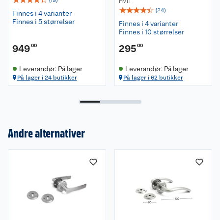
HVIT
☆
☆
☆
☆
☆
(
24
)
Finnes i 4 varianter
Finnes i 5 størrelser
Finnes i 4 varianter
Finnes i 10 størrelser
949
00
295
00
Leverandør: På lager
Leverandør: På lager
På lager i 24 butikker
På lager i 62 butikker
Andre alternativer
Om oss
Kundeservice
Nyheter
Butikker
Våre merkevarer
Kontakt oss
Våre kjeder