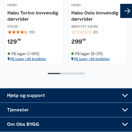
HABO
HABO
Retur- og angrerett
Kjøpsvilkår
Hageinspirasjon
Habo Torino innvendig
Habo Oslo innvendig
dørvrider
dørvrider
Reklamasjon
Personvern
Lavprisløfte
Oppussing med utemaling
KROM
BØRSTET KROM
☆
☆
☆
☆
☆
☆
☆
☆
☆
☆
(
15
)
(
0
)
Ofte stilte spørsmål
Cookies
Åpent kjøp
Oppussing med innemaling
129
00
299
00
Pakkesporing
Monteringstjenester
Ledige stillinger
Coop medlem
Grillens verden
Hage og utemiljø
På lager (+100)
På lager (6-20)
På lager i 65 butikker
På lager i 65 butikker
Leveringstid
Leie tilhenger
Bærekraft
Retur av el-avfall
Et varmere hjem
Gulv
Betalingsalternativer
Leie verktøy
Sikkerhetsdatablad
Drive in
Tips og råd
Trelast og byggevarer
Leveringsalternativer
Nøkkelfiling
Samvirkelag
Coop Mastercard
Live-shopping
Maling
Hjelp og support
Alle tjenester
Virksomheten
Klikk og hent
DIY-prosjekter
Verktøy
Tjenester
Sponsorvirksomheten
Coop Bedriftskort
Hytte og beredskapsutstyr
Dører
Om Obs BYGG